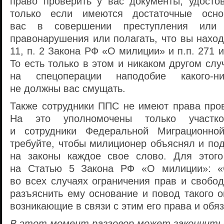
право проверить у вас документы, удосто
только если имеются достаточные осно
вас в совершении преступления или а
правонарушения или полагать, что вы находи
11, п. 2 Закона РФ «О милиции» и п.п. 271 
То есть только в этом и никаком другом слу
на спецоперации наподобие
какого-н
не должны вас смущать.
Также сотрудники ППС не имеют права пров
На это уполномочены только участк
и сотрудники Федеральной Миграционно
требуйте, чтобы милиционер объяснял и по
на законы каждое свое слово. Для этого
на Статью 5 Закона РФ «О милиции»: «
во всех случаях ограничения прав и свобо
разъяснить ему основание и повод такого о
возникающие в связи с этим его права и обя
В этот момент разговор может закончитьс