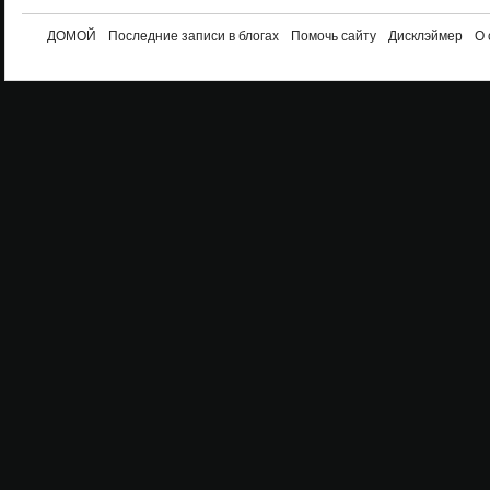
ДОМОЙ
Последние записи в блогах
Помочь сайту
Дисклэймер
О 