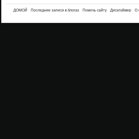
ДОМОЙ
Последние записи в блогах
Помочь сайту
Дисклэймер
О 