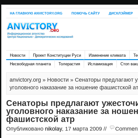
НА ГЛАВНУЮ ANVICTORY.ORG
ПОМОЧЬ САЙТУ
ДИСКЛЭЙМЕР
Новости
Проект Конституции Руси
Изменение климата
Те
Несвободная планета
Толерастия
Исламизация
Стоп вак
anvictory.org
»
Новости
» Сенаторы предлагают у
уголовного наказание за ношение фашистской а
Сенаторы предлагают ужесточ
уголовного наказание за ноше
фашистской атр
Опубликовано
nikolay
, 17 марта 2009 //
Comments 