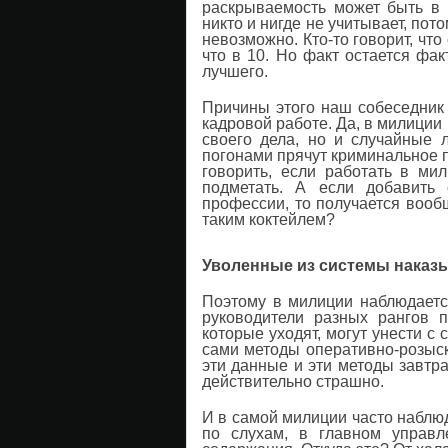
раскрываемость может быть в 
никто и нигде не учитывает, пот
невозможно. Кто-то говорит, что
что в 10. Но факт остается фа
лучшего.
Причины этого наш собеседник 
кадровой работе. Да, в милиции
своего дела, но и случайные 
погонами прячут криминальное 
говорить, если работать в м
подметать. А если добавить 
профессии, то получается вообщ
таким коктейлем?
Уволенные из системы наказ
Поэтому в милиции наблюдаетс
руководители разных рангов п
которые уходят, могут унести с
сами методы оперативно-розыскн
эти данные и эти методы завтра
действительно страшно.
И в самой милиции часто наблюд
по слухам, в главном управл