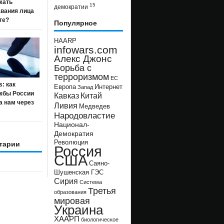
жать
15
демократии
авания лица
ге?
Популярное
HAARP
infowars.com
Алекс Джонс
Борьба с
терроризмом
ЕС
s: как
Европа
Интернет
Запад
жбы России
Кавказ
Китай
а нам через
Ливия
Медведев
Народовластие
Национал-
Демократия
Революция
тарии
Россия
США
Саяно-
Шушенская ГЭС
Сирия
Система
Третья
образования
мировая
Украина
ХААРП
биологическое