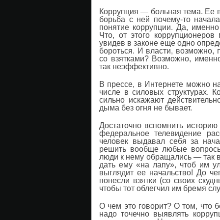
Коррупция — больная тема. Ее 
борьба с ней почему-то начала
понятие коррупции. Да, именно
Что, от этого коррупционеров 
увидев в законе еще одно опреде
бороться. И власти, возможно, 
со взятками? Возможно, именно
так неэффективно.
В прессе, в Интернете можно н
числе в силовых структурах. К
сильно искажают действительн
дыма без огня не бывает.
Достаточно вспомнить историю 
федеральное телевидение рас
человек выдавал себя за нача
решить вообще любые вопросы.
люди к нему обращались — так 
дать ему «на лапу», чтоб им у
выглядит ее начальство! До че
понесли взятки (со своих ску
чтобы тот облегчил им бремя сл
О чем это говорит? О том, что б
надо точечно выявлять корру