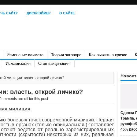
ЧЬ САЙТУ
ДИСКЛЭЙМЕР
О САЙТЕ
Изменение климата
Теория заговора
Как выжить в кризис
К
Исламизация
Стоп вакцинация!
Новост
кой милиции: власть, открой личико?
и: власть, открой личико?
Comments are off for this post
кая милиция.
Сделка П
Трампа, 
ько болевых точек современной милиции. Первая
русофоб
сть в органах (только официальная!) составляет
 отсчет ведется от реально зарегистрированных
45% раб
нтности (скрытости) некоторых из них, реальная