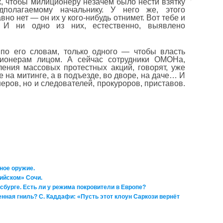
к, чтобы милиционеру незачем было нести взятку
полагаемому начальнику. У него же, этого
вно нет — он их у кого-нибудь отнимет. Вот тебе и
. И ни одно из них, естественно, выявлено
 по его словам, только одного — чтобы власть
ионерам лицом. А сейчас сотрудники ОМОНа,
ения массовых протестных акций, говорят, уже
 не на митинге, а в подъезде, во дворе, на даче… И
еров, но и следователей, прокуроров, приставов.
ное оружие.
ийском» Сочи.
сбурге. Есть ли у режима покровители в Европе?
нная гниль? С. Каддафи: «Пусть этот клоун Саркози вернёт