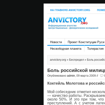
НА ГЛАВНУЮ ANVICTORY.ORG
ПОМО
Новости
Проект Конституции Руси
Несвободная планета
Толерастия
anvictory.org
»
Беспредел
» Боль российс
Боль российской милици
Опубликовано
admin
, 09 марта 2009 //
Коктейль Молотова и российс
Мой собеседник отметил нескол
— качество работы. Раскрываемо
около 50%. И это при том, что
преступлений. А с учетом лате