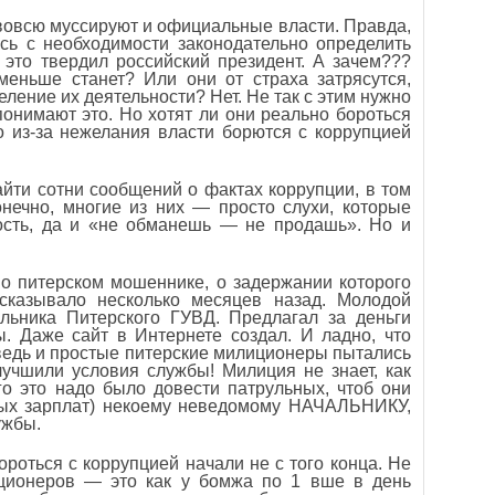
вовсю муссируют и официальные власти. Правда,
сь с необходимости законодательно определить
 это твердил российский президент. А зачем???
меньше станет? Или они от страха затрясутся,
ление их деятельности? Нет. Не так с этим нужно
понимают это. Но хотят ли они реально бороться
 из-за нежелания власти борются с коррупцией
айти сотни сообщений о фактах коррупции, в том
онечно, многие из них — просто слухи, которые
ость, да и «не обманешь — не продашь». Но и
о питерском мошеннике, о задержании которого
сказывало несколько месяцев назад. Молодой
льника Питерского ГУВД. Предлагал за деньги
 Даже сайт в Интернете создал. И ладно, что
ведь и простые питерские милиционеры пытались
лучшили условия службы! Милиция не знает, как
го это надо было довести патрульных, чтоб они
дных зарплат) некоему неведомому НАЧАЛЬНИКУ,
ужбы.
ороться с коррупцией начали не с того конца. Не
пционеров — это как у бомжа по 1 вше в день