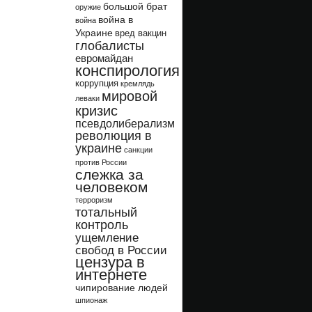
большой брат
оружие
война в
война
Украине
вред вакцин
глобалисты
евромайдан
конспирология
коррупция
кремлядь
мировой
леваки
кризис
псевдолиберализм
революция в
украине
санкции
против России
слежка за
человеком
терроризм
тотальный
контроль
ущемление
свобод в России
цензура в
интернете
чипирование людей
шпионаж