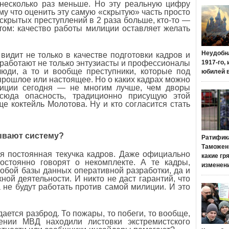
несколько раз меньше. Но эту реальную цифру
ому что оценить эту самую «скрытую» часть просто
 скрытых преступлений в 2 раза больше, кто-то —
ктом: качество работы милиции оставляет желать
Неудобн
видит не только в качестве подготовки кадров и
 работают не только энтузиасты и профессионалы
1917-го,
люди, а то и вообще преступники, которые под
юбилей 
прошлое или настоящее. Но о каких кадрах можно
илиции сегодня — не многим лучше, чем дворы
сюда опасность, традиционно присущую этой
е коктейль Молотова. Ну и кто согласится стать
ывают систему?
Ратифик
Таможенн
я постоянная текучка кадров. Даже официально
какие гр
остоянно говорят о некомплекте. А те кадры,
изменен
 собой базы данных оперативной разработки, да и
ой деятельности. И никто не даст гарантий, что
 не будут работать против самой милиции. И это
ается разброд. То пожары, то побеги, то вообще,
ении МВД находили листовки экстремистского