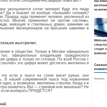
латности или сообщники-инсайдеры помогают?
Как избе
распозн
дно увольняются сотни человек! Куда эти люди
на митин
ое? Да и бывает ли вообще «бывший» силовик?
ни. Правда, куда применит человек, уволенный из
стно. Многие применяют ее против системы.
Люди, живущие в стеклянных домах, камнями не
ольнение милиционеров на бросание камнями в
WikiLeak
ательно выстрелит.
спецслу
следят з
оения в обществе. Только в Москве официально
мобилки
 тыс. официальных владельцев гражданского
ая цифра и только по столице. По всей России с
стволов» эта цифра может достигать миллиона и
Свежие
коммен
 что если в пьесе на стене висит ружье, оно
ть. В нашей современной пьесе под названием
Загрузка...
е одно, а, возможно, миллионы стволов. Когда и в
завтра окажетесь ВЫ — стрелком или мишенью? Не
 А если выбирать ПРИДЕТСЯ?
ией.