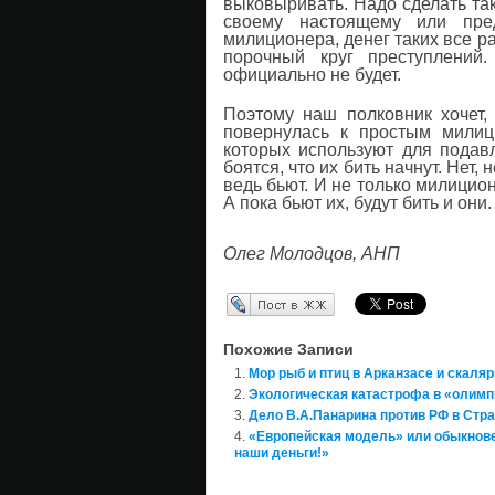
выковыривать. Надо сделать та
своему настоящему или пред
милиционера, денег таких все ра
порочный круг преступлений
официально не будет.
Поэтому наш полковник хочет,
повернулась к простым милиц
которых используют для подавл
боятся, что их бить начнут. Нет,
ведь бьют. И не только милицион
А пока бьют их, будут бить и они.
Олег Молодцов, АНП
Перепост в ЖЖ
Похожие Записи
Мор рыб и птиц в Арканзасе и скаляр
Экологическая катастрофа в «олимп
Дело В.А.Панарина против РФ в Стра
«Европейская модель» или обыкнове
наши деньги!»