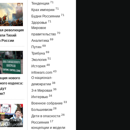
71
Тенденции
71
Крах империи
71
Будни Россиянии
71
Здоровье
Мировое
ая революция
70
правительство
 или Тихий
69
в России
Аналитика
69
Путин
69
Трибуна
51
Экология
48
История
43
infowars.com
О национал-
ация нового
ого кодекса:
38
демократии
ядут
36
З-я Мировая
ия?
34
Интервью
33
Военное собрание
28
Большевизм
26
Дети в опасности
17
Россияния
концепции и модели