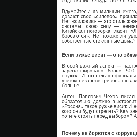
содержания. Откуда это? От ха
Вдумайтесь: из милиции ежего
девают свое «силовое» прошл
Нет, «силовик» — это стиль жиз
системы, свою силу — неизве
Китайская поговорка гласит: «
бросаются». Не похоже ли ув
собственные стеклянные дома?
Если ружье висит — оно обяз
Второй важный аспект — настр
зарегистрировано более 500
оружия. И это только официальн
учетом незарегистрированных «
больше.
Антон Павлович Чехов писал,
обязательно должно выстрели
«Россия» такое ружье висит. И н
кого они будут стрелять? Кем 
хотите стоять перед выбором?
Почему не борются с коррупц