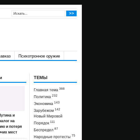
авказ
Психотронное оружие
и
ТЕМЫ
388
Главная тема
232
Политика
143
Экономика
142
Зарубежом
утина и
Новый Мировой
налог на
111
Порядок
ию и потеря
87
Беспредел
очих мест
75
Народные протесты