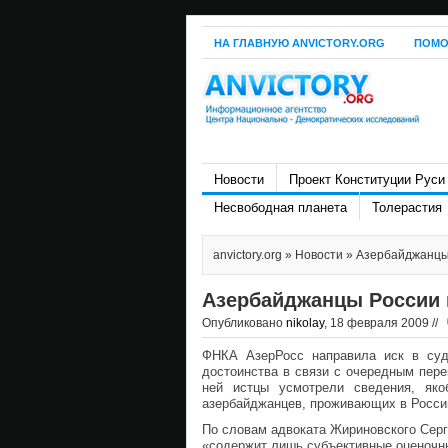
НА ГЛАВНУЮ ANVICTORY.ORG
ПОМО
Новости
Проект Конституции Руси
Несвободная планета
Толерастия
anvictory.org
»
Новости
» Азербайджанцы 
Азербайджанцы России 
Опубликовано
nikolay
, 18 февраля 2009 //
ФНКА АзерРосс направила иск в су
достоинства в связи с очередным пере
ней истцы усмотрели сведения, яко
азербайджанцев, проживающих в Росси
По словам адвоката Жириновского Серг
«содержит лишь субъективные оценочны