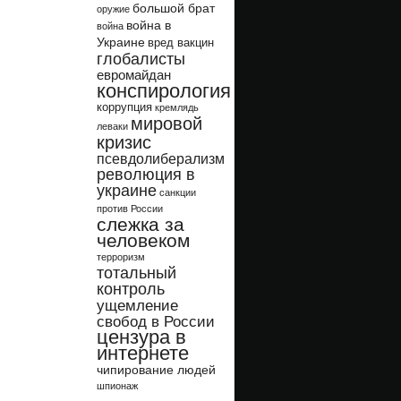
большой брат
оружие
война в
война
Украине
вред вакцин
глобалисты
евромайдан
конспирология
коррупция
кремлядь
мировой
леваки
кризис
псевдолиберализм
революция в
украине
санкции
против России
слежка за
человеком
терроризм
тотальный
контроль
ущемление
свобод в России
цензура в
интернете
чипирование людей
шпионаж