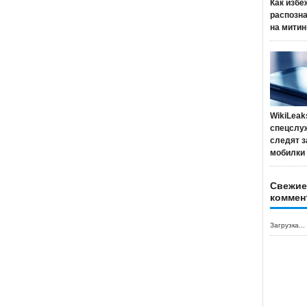
Как избе
распозн
на митин
WikiLeak
спецслу
следят з
мобилки
Свежие
коммен
Загрузка...