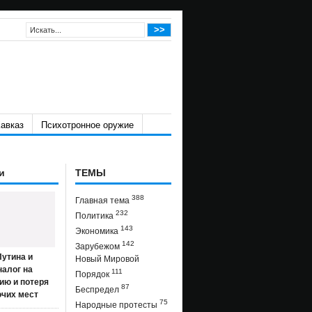
авказ
Психотронное оружие
и
ТЕМЫ
388
Главная тема
232
Политика
143
Экономика
142
Зарубежом
утина и
Новый Мировой
налог на
111
Порядок
ию и потеря
87
Беспредел
очих мест
75
Народные протесты