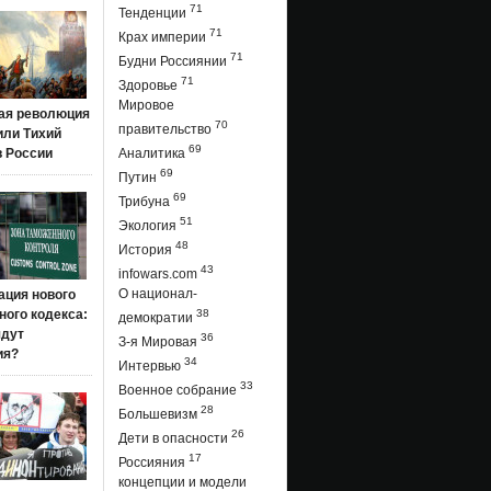
71
Тенденции
71
Крах империи
71
Будни Россиянии
71
Здоровье
Мировое
ая революция
70
правительство
 или Тихий
69
в России
Аналитика
69
Путин
69
Трибуна
51
Экология
48
История
43
infowars.com
О национал-
ация нового
ого кодекса:
38
демократии
ядут
36
З-я Мировая
ия?
34
Интервью
33
Военное собрание
28
Большевизм
26
Дети в опасности
17
Россияния
концепции и модели