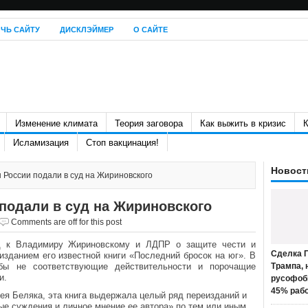
ЧЬ САЙТУ
ДИСКЛЭЙМЕР
О САЙТЕ
Изменение климата
Теория заговора
Как выжить в кризис
К
Исламизация
Стоп вакцинация!
Новост
России подали в суд на Жириновского
подали в суд на Жириновского
Comments are off for this post
д к Владимиру Жириновскому и ЛДПР о защите чести и
Сделка П
изданием его известной книги «Последний бросок на юг». В
бы не соответствующие действительности и порочащие
Трампа, 
и.
русофоб
45% раб
ея Беляка, эта книга выдержала целый ряд переизданий и
е суждения и личное мнение ее автора» по тем или иным