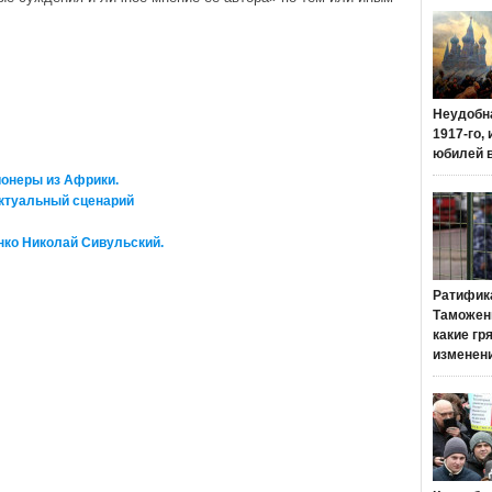
Неудобн
1917-го,
юбилей 
онеры из Африки.
Актуальный сценарий
нко Николай Сивульский.
Ратифик
Таможенн
какие гр
изменен