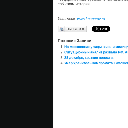
событиям истории.
Источник
www.kasparov.ru
Перепост в ЖЖ
Похожие Записи
На московские улицы вышли милици
Ситуационный анализ развала РФ. 
28 декабря, краткие новости.
Умер хранитель компромата Тимоше