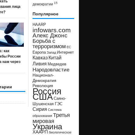
жать
15
демократии
авания лица
ге?
Популярное
HAARP
infowars.com
Алекс Джонс
Борьба с
терроризмом
ЕС
s: как
Европа
Интернет
Запад
жбы России
Кавказ
Китай
а нам через
Ливия
Медведев
Народовластие
Национал-
Демократия
Революция
тарии
Россия
США
Саяно-
Шушенская ГЭС
Сирия
Система
Третья
образования
мировая
Украина
ХААРП
биологическое