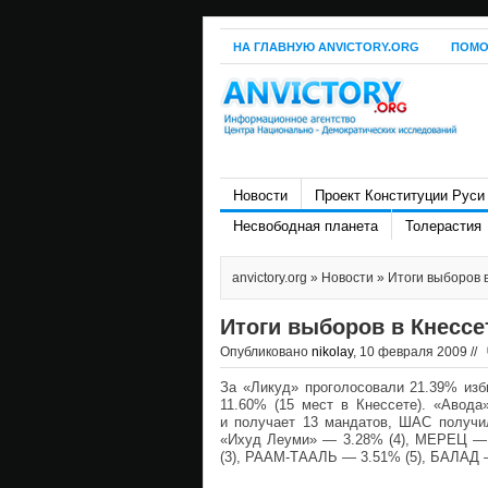
НА ГЛАВНУЮ ANVICTORY.ORG
ПОМО
Новости
Проект Конституции Руси
Несвободная планета
Толерастия
anvictory.org
»
Новости
» Итоги выборов 
Итоги выборов в Кнессе
Опубликовано
nikolay
, 10 февраля 2009 //
За «Ликуд» проголосовали 21.39% изб
11.60% (15 мест в Кнессете). «Авода
и получает 13 мандатов, ШАС получил
«Ихуд Леуми» — 3.28% (4), МЕРЕЦ — 
(3), РААМ-ТААЛЬ — 3.51% (5), БАЛАД —