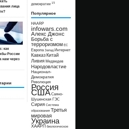
жать
15
демократии
авания лица
ге?
Популярное
HAARP
infowars.com
Алекс Джонс
Борьба с
терроризмом
ЕС
s: как
Европа
Интернет
Запад
жбы России
Кавказ
Китай
а нам через
Ливия
Медведев
Народовластие
Национал-
Демократия
Революция
тарии
Россия
США
Саяно-
Шушенская ГЭС
Сирия
Система
Третья
образования
мировая
Украина
ХААРП
биологическое