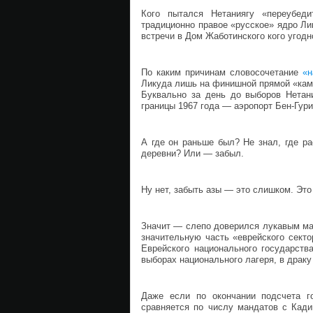
Кого пытался Нетаниягу «переубед
традиционно правое «русское» ядро Ли
встречи в Дом Жаботинского кого угод
По каким причинам словосочетание
«н
Ликуда лишь на финишной прямой «кам
Буквально за день до выборов Нетани
границы 1967 года — аэропорт Бен-Гур
А где он раньше был? Не знал, где р
деревни? Или — забыл.
Ну нет, забыть азы — это слишком. Эт
Значит — слепо доверился лукавым мас
значительную часть «еврейского секто
Еврейского национального государств
выборах национального лагеря, в драк
Даже если по окончании подсчета г
сравняется по числу мандатов с Кади