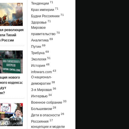
71
Тенденции
71
Крах империи
71
Будни Россиянии
71
Здоровье
Мировое
ая революция
70
правительство
 или Тихий
69
в России
Аналитика
69
Путин
69
Трибуна
51
Экология
48
История
43
infowars.com
О национал-
ация нового
ого кодекса:
38
демократии
ядут
36
З-я Мировая
ия?
34
Интервью
33
Военное собрание
28
Большевизм
26
Дети в опасности
17
Россияния
концепции и модели