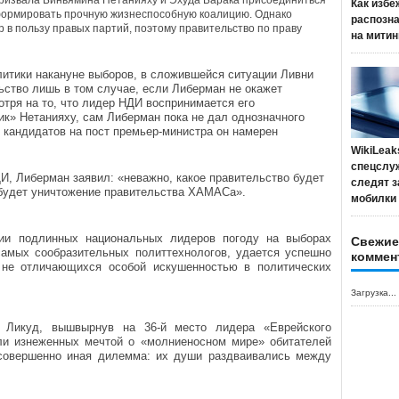
призвала Биньямина Нетанияху и Эхуда Барака присоединиться
Как избе
сформировать прочную жизнеспособную коалицию. Однако
распозн
р в пользу правых партий, поэтому правительство по праву
на митин
литики накануне выборов, в сложившейся ситуации Ливни
ство лишь в том случае, если Либерман не окажет
тря на то, что лидер НДИ воспринимается его
ик» Нетанияху, сам Либерман пока не дал однозначного
из кандидатов на пост премьер-министра он намерен
WikiLeak
спецслу
И, Либерман заявил: «неважно, какое правительство будет
следят з
будет уничтожение правительства ХАМАСа».
мобилки
вии подлинных национальных лидеров погоду на выборах
Свежие
амых сообразительных политтехнологов, удается успешно
коммен
 не отличающихся особой искушенностью в политических
Загрузка...
 Ликуд, вышвырнув на 36-й место лидера «Еврейского
и изнеженных мечтой о «молниеносном мире» обитателей
совершенно иная дилемма: их души раздваивались между