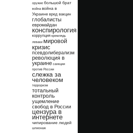
большой брат
оружие
война в
война
Украине
вред вакцин
глобалисты
евромайдан
конспирология
коррупция
кремлядь
мировой
леваки
кризис
псевдолиберализм
революция в
украине
санкции
против России
слежка за
человеком
терроризм
тотальный
контроль
ущемление
свобод в России
цензура в
интернете
чипирование людей
шпионаж