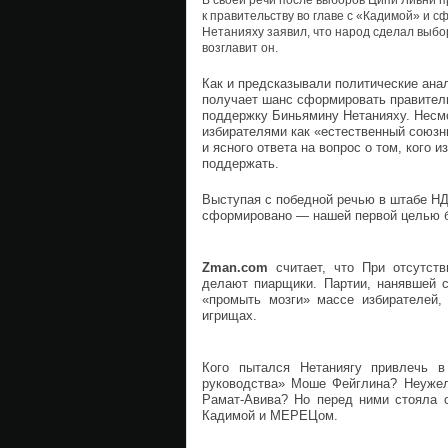
В своей речи после выборов Ципи Ливни 
к правительству во главе с «Кадимой» и 
Нетанияху заявил, что народ сделал выбо
возглавит он.
Как и предсказывали политические ана
получает шанс сформировать правитель
поддержку Биньямину Нетанияху. Несмо
избирателями как «естественный союзн
и ясного ответа на вопрос о том, кого 
поддержать.
Выступая с победной речью в штабе НД
сформировано — нашей первой целью 
Zman.com
считает, что При отсутст
делают пиарщики. Партии, нанявшей с
«промыть мозги» массе избирателей,
игрищах.
Кого пытался Нетаниягу привлечь в
руководства» Моше Фейглина? Неужел
Рамат-Авива? Но перед ними стояла 
Кадимой и МЕРЕЦом.