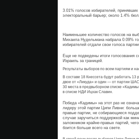
3.01% голосов избирателей, принявших 
электоральный барьер; около 1.4% бюл
Наименьшее количество голосов на вы
Михаила Нудельмана набрала 0.09% го
избирателей отдали свои голоса партии
Еще не подведены итоги голосования с
Израиль за границей.
Результаты выборов по всем партиям и н
В составе 18 Кнессета будут работать 13 
двое от «Ликуда» и один — от партии ША
30 места в предвыборном списке «Кадимы»,
в списке НДИ Ицхак Славин.
Победа «Кадимы» на этот раз не означа
лидеру этой партии Ципи Ливни: больши
правые партии, не собирающиеся подде
случае заручиться поддержкой как мин
заложником крайне-правых партий, чего
боится больше всего на свете.