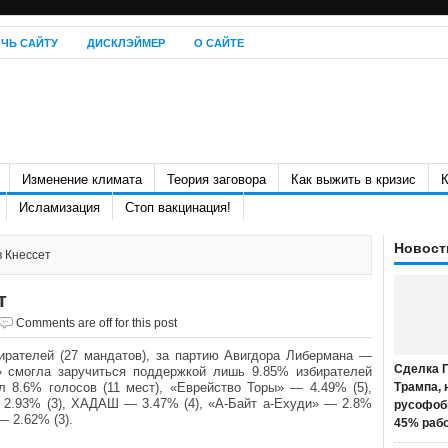
ЧЬ САЙТУ
ДИСКЛЭЙМЕР
О САЙТЕ
Изменение климата
Теория заговора
Как выжить в кризис
К
Исламизация
Стоп вакцинация!
Новост
в Кнессет
т
Comments are off for this post
ирателей (27 мандатов), за партию Авигдора Либермана —
Сделка П
» смогла заручиться поддержкой лишь 9.85% избирателей
 8.6% голосов (11 мест), «Еврейство Торы» — 4.49% (5),
Трампа, 
2.93% (3), ХАДАШ — 3.47% (4), «А-Байт а-Ехуди» — 2.8%
русофоб
 2.62% (3).
45% раб