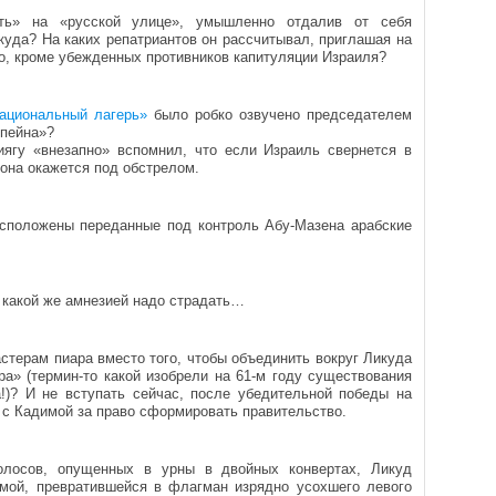
ить» на «русской улице», умышленно отдалив от себя
куда? На каких репатриантов он рассчитывал, приглашая на
но, кроме убежденных противников капитуляции Израиля?
ациональный лагерь»
было робко озвучено председателем
пейна»?
ягу «внезапно» вспомнил, что если Израиль свернется в
иона окажется под обстрелом.
асположены переданные под контроль Абу-Мазена арабские
о какой же амнезией надо страдать…
терам пиара вместо того, чтобы объединить вокруг Ликуда
ра» (термин-то какой изобрели на 61-м году существования
а!)? И не вступать сейчас, после убедительной победы на
у с Кадимой за право сформировать правительство.
олосов, опущенных в урны в двойных конвертах, Ликуд
мой, превратившейся в флагман изрядно усохшего левого