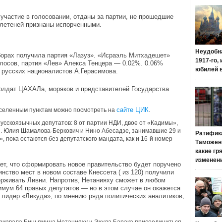
участие в голосовании, отданы за партии, не прошедшие
летеней признаны испорченными.
Неудобн
борах получила партия «Лазуз». «Исраэль Митхадешет»
1917-го,
лосов, партия «Лев» Алекса Тенцера — 0.02%. 0.06%
юбилей 
 русских националистов А.Герасимова.
олдат ЦАХАЛа, моряков и представителей Государства
сайте ЦИК
.
аселенным пунктам можно посмотреть на
русскоязычных депутатов: 8 от партии НДИ, двое от «Кадимы»,
С. Юлия Шамалова-Беркович и Нино Абесадзе, занимавшие 29 и
Ратифик
 пока остаются без депутатского мандата, как и 16-й номер
Таможенн
какие гр
изменен
ет, что сформировать новое правительство будет поручено
нство мест в новом составе Кнессета ( из 120) получили
рживать Ливни. Напротив, Нетанияху сможет в любом
имум 64 правых депутатов — но в этом случае он окажется
 лидер «Ликуда», по мнению ряда политических аналитиков,