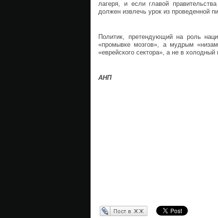
лагеря, и если главой правительства
должен извлечь урок из проведенной п
Политик, претендующий на роль наци
«промывке мозгов», а мудрым «низам
«еврейского сектора», а не в холодны
АНП
Перепост в ЖЖ