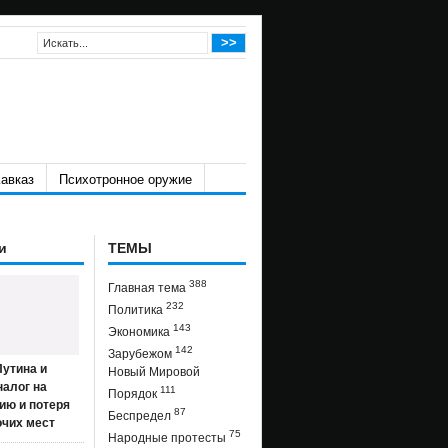
авказ
Психотронное оружие
и
ТЕМЫ
388
Главная тема
232
Политика
143
Экономика
142
Зарубежом
утина и
Новый Мировой
налог на
111
Порядок
ию и потеря
87
Беспредел
очих мест
75
Народные протесты