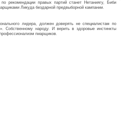
 по рекомендации правых партий станет Нетаниягу, Биби
иарщиками Ликуда бездарной предвыборной кампании.
онального лидера, должен доверять не специалистам по
». Собственному народу. И верить в здоровые инстинкты
й профессионализм пиарщиков.