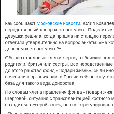
Как сообщают
Московские новости
, Юлия Ковале
неродственный донор костного мозга. Поделиться
девушка решила, когда пришла на станцию перел
ответила утвердительно на вопрос анкеты: «Не хо
донором костного мозга?»
Обычно стволовые клетки жертвуют близкие родс
родители, братья или сестры. Все неродственные
до этого работал фонд «Подари жизнь», были ино
пояснили в организации, в России сейчас отсутст
база для такого вида донорства.
По словам члена правления фонда «Подари жизн
Шерговой, ситуация с трансплантацией костного м
находится в «серой зоне», она не отрегулирована
«Пересадки клеток от неродственных доноров в н