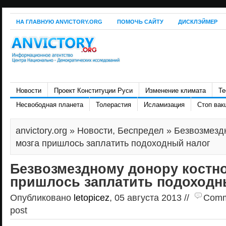
НА ГЛАВНУЮ ANVICTORY.ORG
ПОМОЧЬ САЙТУ
ДИСКЛЭЙМЕР
Новости
Проект Конституции Руси
Изменение климата
Те
Несвободная планета
Толерастия
Исламизация
Стоп вак
anvictory.org
»
Новости
,
Беспредел
» Безвозмездн
мозга пришлось заплатить подоходный налог
Безвозмездному донору костно
пришлось заплатить подоходн
Опубликовано
letopicez
, 05 августа 2013 //
Comme
post