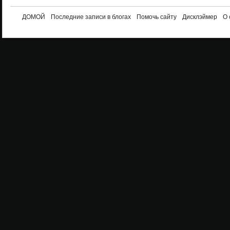
ДОМОЙ
Последние записи в блогах
Помочь сайту
Дисклэймер
О 