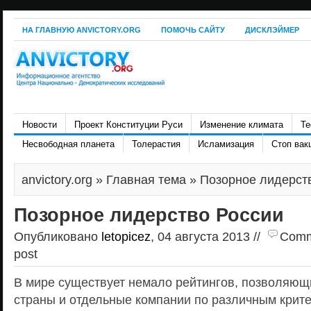
НА ГЛАВНУЮ ANVICTORY.ORG
ПОМОЧЬ САЙТУ
ДИСКЛЭЙМЕР
Новости
Проект Конституции Руси
Изменение климата
Те
Несвободная планета
Толерастия
Исламизация
Стоп вак
anvictory.org
»
Главная тема
» Позорное лидерст
Позорное лидерство России
Опубликовано
letopicez
, 04 августа 2013 //
Comme
post
В мире существует немало рейтингов, позволяющ
страны и отдельные компании по различным крите