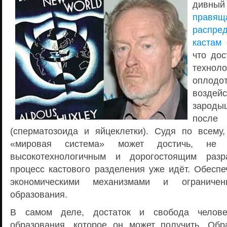
дивн
прав
распр
кастам
е
что дос
технол
опло
воздейс
зароды
после
(сперматозоида и яйцеклетки). Судя по всему,
«мировая система» может достичь, не 
высокотехнологичным и дорогостоящим разр
процесс кастового разделения уже идёт. Обеспе
экономическими механизмами и ограниче
образования.
В самом деле, достаток и свобода челове
образования, которое он может получить. Об