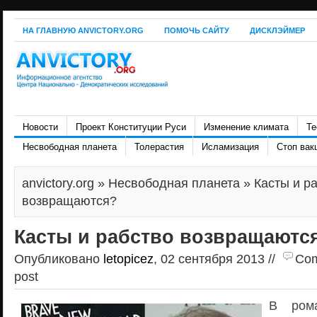
НА ГЛАВНУЮ ANVICTORY.ORG
ПОМОЧЬ САЙТУ
ДИСКЛЭЙМЕР
Новости
Проект Конституции Руси
Изменение климата
Те
Несвободная планета
Толерастия
Исламизация
Стоп вак
anvictory.org
»
Несвободная планета
» Касты и р
возвращаются?
Касты и рабство возвращаютс
Опубликовано
letopicez
, 02 сентября 2013 //
Com
post
В ром