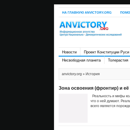
НА ГЛАВНУЮ ANVICTORY.ORG
ПОМО
Новости
Проект Конституции Руси
Несвободная планета
Толерастия
anvictory.org
» История
Зона освоения (фронтир) и её
Реальность и мифы коло
что о ней думают. Реал
всего является порожде