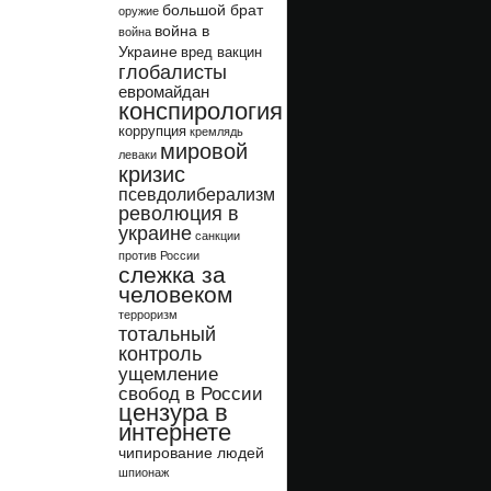
большой брат
оружие
война в
война
Украине
вред вакцин
глобалисты
евромайдан
конспирология
коррупция
кремлядь
мировой
леваки
кризис
псевдолиберализм
революция в
украине
санкции
против России
слежка за
человеком
терроризм
тотальный
контроль
ущемление
свобод в России
цензура в
интернете
чипирование людей
шпионаж