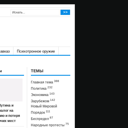
авказ
Психотронное оружие
и
ТЕМЫ
388
Главная тема
232
Политика
143
Экономика
142
Зарубежом
утина и
Новый Мировой
налог на
111
Порядок
ию и потеря
87
Беспредел
очих мест
75
Народные протесты