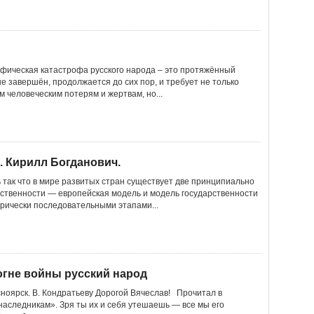
ическая катастрофа русского народа – это протяжённый
е завершён, продолжается до сих пор, и требует не только
 человеческим потерям и жертвам, но...
. Кирилл Богданович.
 так что в мире развитых стран существует две принципиально
ственности — европейская модель и модель государственности
рически последовательными этапами...
огне войны русский народ
асноярск. В. Кондратьеву Дорогой Вячеслав! Прочитал в
наследникам». Зря ты их и себя утешаешь — все мы его