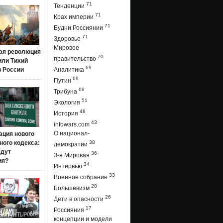
71
Тенденции
71
Крах империи
71
Будни Россиянии
71
Здоровье
Мировое
ая революция
70
правительство
 или Тихий
69
в России
Аналитика
69
Путин
69
Трибуна
51
Экология
48
История
43
infowars.com
О национал-
ация нового
ого кодекса:
38
демократии
ядут
36
З-я Мировая
ия?
34
Интервью
33
Военное собрание
28
Большевизм
26
Дети в опасности
17
Россияния
концепции и модели