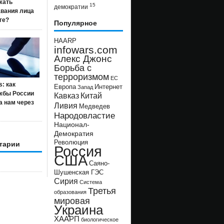
жать
15
демократии
авания лица
ге?
Популярное
HAARP
infowars.com
Алекс Джонс
Борьба с
терроризмом
ЕС
s: как
Европа
Интернет
Запад
жбы России
Кавказ
Китай
а нам через
Ливия
Медведев
Народовластие
Национал-
Демократия
Революция
тарии
Россия
США
Саяно-
Шушенская ГЭС
Сирия
Система
Третья
образования
мировая
Украина
ХААРП
биологическое