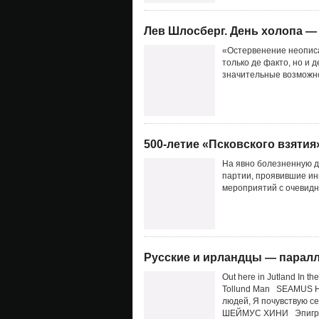
Лев Шлосберг. День холопа —
«Остервенение неописа
только де факто, но и
значительные возможно
500-летие «Псковского взятия
На явно болезненную д
партии, проявившие ин
мероприятий с очевидн
Русские и ирландцы — паралл
Out here in Jutland In th
Tollund Man SEAMUS H
людей, Я почувствую с
ШЕЙМУС ХИНИ Эпигра