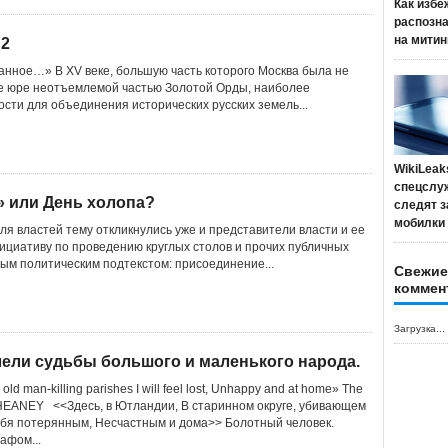
Как избе
распозн
на митин
 2
нное…» В XV веке, большую часть которого Москва была не
 де юре неотъемлемой частью Золотой Орды, наиболее
сти для объединения исторических русских земель...
WikiLeak
спецслу
» или День холопа?
следят з
мобилки
ля властей тему откликнулись уже и представители власти и ее
ициативу по проведению круглых столов и прочих публичных
ым политическим подтекстом: присоединение...
Свежие
коммен
Загрузка...
ели судьбы большого и маленького народа.
e old man-killing parishes I will feel lost, Unhappy and at home» The
EANEY <<Здесь, в Ютландии, В старинном округе, убивающем
ебя потерянным, Несчастным и дома>> Болотный человек.
фом...