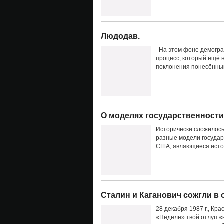
Людодав.
На этом фоне демограф
процесс, который ещё н
поклонения понесённым
О моделях государственности
Исторически сложилось
разные модели государ
США, являющиеся исто
Сталин и Каганович сожгли в 
28 декабря 1987 г., Кр
«Неделе» твой отлуп «