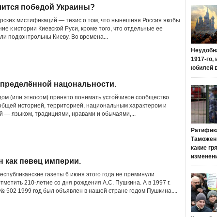
чится победой Украины?
рских мистификаций — тезис о том, что нынешняя Россия якобы
ие к истории Киевской Руси, кроме того, что отдельные ее
ли подконтрольны Киеву. Во времена...
Неудобн
1917-го,
юбилей 
 определённой нацональности.
одом (или этносом) принято понимать устойчивое сообщество
общей историей, территорией, национальным характером и
й — языком, традициями, нравами и обычаями,...
Ратифик
Таможенн
какие гр
изменен
н как певец империи.
еспубликанские газеты 6 июня этого года не преминули
метить 210-летие со дня рождения А.С. Пушкина. А в 1997 г.
№ 502 1999 год был объявлен в нашей стране годом Пушкина....