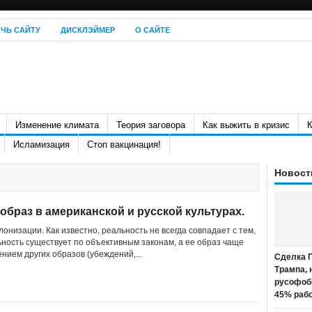
ЧЬ САЙТУ
ДИСКЛЭЙМЕР
О САЙТЕ
Изменение климата
Теория заговора
Как выжить в кризис
К
Исламизация
Стоп вакцинация!
Новост
 образ в американской и русской культурах.
низации. Как известно, реальность не всегда совпадает с тем,
ьность существует по объективным законам, а ее образ чаще
нием других образов (убеждений,...
Сделка П
Трампа, 
русофоб
45% раб