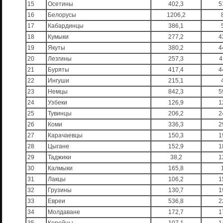
15
Осетины
402,3
5
16
Белорусы
1206,2
17
Кабардинцы
386,1
18
Кумыки
277,2
4
19
Якуты
380,2
4
20
Лезгины
257,3
4
21
Буряты
417,4
4
22
Ингуши
215,1
23
Немцы
842,3
5
24
Узбеки
126,9
1
25
Тувинцы
206,2
2
26
Коми
336,3
2
27
Карачаевцы
150,3
1
28
Цыгане
152,9
1
29
Таджики
38,2
1
30
Калмыки
165,8
31
Лакцы
106,2
1
32
Грузины
130,7
1
33
Евреи
536,8
2
34
Молдаване
172,7
1