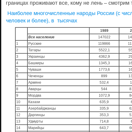
границах проживают все, кому не лень – смотрим 
Наиболее многочисленные народы России (с чис
человек и более), в тысячах
1989
2
Все население
147022
14
1
Русские
119866
11
2
Татары
5522,1
5
3
Украинцы
4362,9
2
4
Башкиры
1345,3
1
5
Чуваши
1773,6
1
6
Чеченцы
899
1
7
Армяне
532,4
1
8
Аварцы
544
8
9
Мордва
1072,9
8
10
Казахи
635,9
11
Азербайджанцы
335,9
6
12
Даргинцы
353,3
5
13
Удмурты
714,8
14
Марийцы
643,7
6