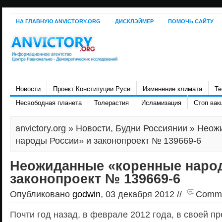
НА ГЛАВНУЮ ANVICTORY.ORG
ДИСКЛЭЙМЕР
ПОМОЧЬ САЙТУ
Новости
Проект Конституции Руси
Изменение климата
Те
Несвободная планета
Толерастия
Исламизация
Стоп вак
anvictory.org
»
Новости
,
Будни Россиянии
» Неож
народы России» и законопроект № 139669-6
Неожиданные «коренные наро
законопроект № 139669-6
Опубликовано
godwin
, 03 декабря 2012 //
Commen
Почти год назад, в феврале 2012 года, в своей п