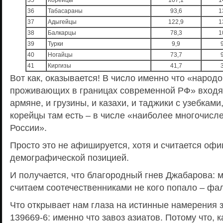
35
Корейцы
107,1
1
36
Табасараны
93,6
1
37
Адыгейцы
122,9
1
38
Балкарцы
78,3
1
39
Турки
9,9
40
Ногайцы
73,7
41
Киргизы
41,7
Вот как, оказывается! В число именно что «народо
проживающих в границах современной РФ» входя
армяне, и грузины, и казахи, и таджики с узебками
корейцы там есть – в числе «наиболее многочисл
России».
Просто это не афишируется, хотя и считается оф
демографической позицией.
И получается, что благородный гнев Джабарова: м
считаем соотечественниками не кого попало – фа
Что открывает нам глаза на истинные намерения 
139669-6: именно что завоз азиатов. Потому что, к