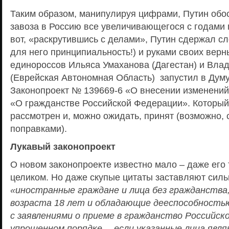
Таким образом, манипулируя цифрами, Путин обо
завоза в Россию все увеличивающегося с годами 
вот, «раскрутившись с делами», Путин сдержал с
для него принципиальность!) и руками своих верн
единороссов Ильяса Умаханова (Дагестан) и Вла
(Еврейская Автономная Область) запустил в Думу
Законопроект № 139669-6 «О внесении изменений
«О гражданстве Российской Федерации». Который
рассмотрен и, можно ожидать, принят (возможно, 
поправками).
Лукавый законопроект
О новом законопроекте известно мало – даже его 
целиком. Но даже скупые цитаты заставляют силь
«иностранные граждане и лица без гражданства
возраста 18 лет и обладающие дееспособность
с заявлениями о приеме в гражданство Российск
упрощенном порядке… если указанные лица явл