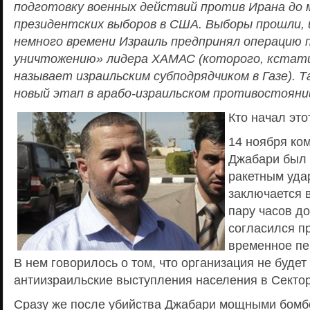
подготовку военных действий против Ирана до
президентских выборов в США. Выборы прошли, 
немного времени Израиль предпринял операцию 
уничтожению» лидера ХАМАС (которого, кстати
называет израильским субподрядчиком в Газе). 
новый этап в арабо-израильском противостояни
Кто начал эт
14 ноября к
Джабари был 
ракетным уда
заключается в
пару часов д
согласился п
временное пе
В нем говорилось о том, что организация не буде
антиизраильские выступления населения в Сектор
Сразу же после убийства Джабари мощными бом