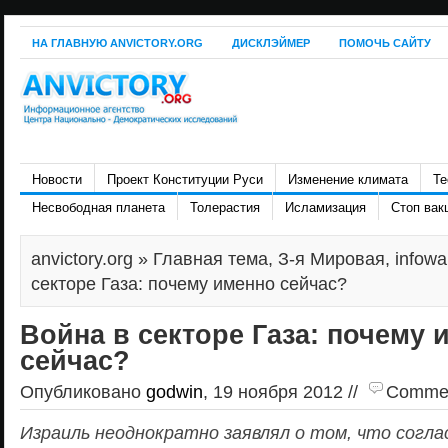
НА ГЛАВНУЮ ANVICTORY.ORG
ДИСКЛЭЙМЕР
ПОМОЧЬ САЙТУ
Новости
Проект Конституции Руси
Изменение климата
Те
Несвободная планета
Толерастия
Исламизация
Стоп вак
anvictory.org
»
Главная тема
,
З-я Мировая
,
infowa
секторе Газа: почему именно сейчас?
Война в секторе Газа: почему 
сейчас?
Опубликовано
godwin
, 19 ноября 2012 //
Comment
Израиль неоднократно заявлял о том, что согл