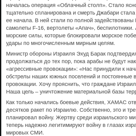
началась операция «Облачный столп». Стало ясно
тщательно спланирована и смерть Джабари стала
ее начала. В ней стали по полной задействованы
самолеты F-16, вертолеты «Апач», беспилотники. 
морские силы, которые блокировали морское поб
удары по многочисленным мирным целям.
Министр обороны Израиля Эхуд Барак подтвердил
продолжаться до тех пор, пока арабы не будут на
«агрессивные провокации»: «Нас принудили к на
обстрелы наших южных поселений и постоянные 
провокации. Хочу прояснить, что граждане Израил
Наша цель – уничтожение материальной базы тер
Как только начались боевые действия, ХАМАС от
десятков ракет по Израилю. Собственно, это и тре
планировал войну. Жертву среди израильского м
теперь надежно легитимируют войну в глазах изр
мировых СМИ.