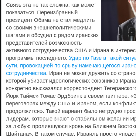
Связь эта не так сложна, как может
показаться. Переизбранный
президент Обама не стал медлить
со своими внешнеполитическими
шагами и обсудил с рядом иранских
представителей возможность
активного сотрудничества США и Ирана в интере
программы последнего.
Удар по Газе в такой ситу
сути, провокацией по срыву намечающегося иран
сотрудничества
. Иран не может дружить со стран
которой убивает идеологических союзников Ирана
конкретно высказался корреспондент Тегеранског
Йорк Таймс» Томас Эрдбринк в своем твиттере: «
переговорах между США и Ираном, если конфликт
продолжится». Такой вариант было нетрудно прос
лидерам, которые знают о стабильном желании И
за любую пролившуюся кровь на Ближнем Востоке
Шайтана». В таком случае, Израиль просто «подс