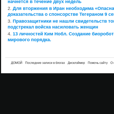
начнется в течение двух недель
Для вторжения в Иран необходима «Опасна
доказательства о спонсорстве Тегераном 9 с
Правозащитники не нашли свидетельств то
подстрекал войска насиловать женщин
13 личностей Ким Нобл. Создание биоробот
мирового порядка.
ДОМОЙ
Последние записи в блогах
Дисклэймер
Помочь сайту
О 