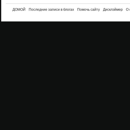
ДОМОЙ
Последние записи в блогах
Помочь сайту
Дисклэймер
О 