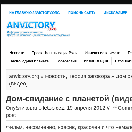
НА ГЛАВНУЮ ANVICTORY.ORG
ПОМОЧЬ САЙТУ
ДИСКЛЭЙМЕР
Новости
Проект Конституции Руси
Изменение климата
Те
Несвободная планета
Толерастия
Исламизация
Стоп вак
anvictory.org
»
Новости
,
Теория заговора
» Дом-с
(видео)
Дом-свидание с планетой (вид
Опубликовано
letopicez
, 19 апреля 2012 //
Comme
post
Фильм, несомненно, красив, красочен и что немал