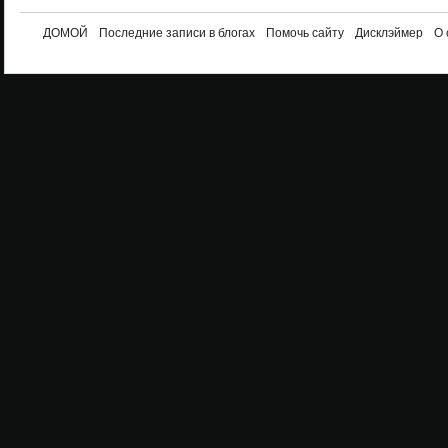
ДОМОЙ
Последние записи в блогах
Помочь сайту
Дисклэймер
О 