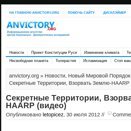
НА ГЛАВНУЮ ANVICTORY.ORG
ПОМОЧЬ САЙТУ
ДИСКЛЭЙМЕР
Новости
Проект Конституции Руси
Изменение климата
Те
Несвободная планета
Толерастия
Исламизация
Стоп вак
anvictory.org
»
Новости
,
Новый Мировой Порядок
Секретные Территории, Взорвать Землю-HAARP 
Секретные Территории, Взорв
HAARP (видео)
Опубликовано
letopicez
, 30 июля 2012 //
Comment