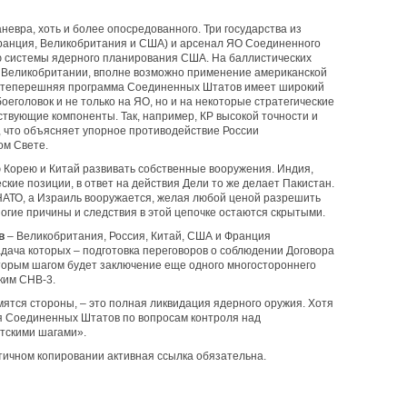
евра, хоть и более опосредованного. Три государства из
ранция, Великобритания и США) и арсенал ЯО Соединенного
ью системы ядерного планирования США. На баллистических
их Великобритании, вполне возможно применение американской
и теперешняя программа Соединенных Штатов имеет широкий
оеголовок и не только на ЯО, но и на некоторые стратегические
твующие компоненты. Так, например, КР высокой точности и
, что объясняет упорное противодействие России
ом Свете.
Корею и Китай развивать собственные вооружения. Индия,
еские позиции, в ответ на действия Дели то же делает Пакистан.
НАТО, а Израиль вооружается, желая любой ценой разрешить
гие причины и следствия в этой цепочке остаются скрытыми.
в
– Великобритания, Россия, Китай, США и Франция
дача которых – подготовка переговоров о соблюдении Договора
торым шагом будет заключение еще одного многостороннего
ким СНВ-3.
емятся стороны, – это полная ликвидация ядерного оружия. Хотя
я Соединенных Штатов по вопросам контроля над
етскими шагами».
стичном копировании активная ссылка обязательна.