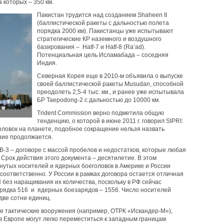
 которых – 350 км.
Пакистан трудится над созданием Shaheen II
(баллистической ракеты с дальностью полета
порядка 2000 км). Пакистанцы уже испытывают
стратегические КР наземного и воздушного
базирования – Hatf-7 и Hatf-8 (Ra’ad).
Потенциальная цель Исламабада – соседняя
Индия.
Северная Корея еще в 2010-м объявила о выпуске
своей баллистической ракеты Musudan, способной
преодолеть 2,5-4 тыс. км., и ранее уже испытывала
БР Taepodong-2 с дальностью до 10000 км.
Trident Commission верно подметила общую
тенденцию, о которой в июне 2011 г. говорил SIPRI:
оловок на планете, подобное сокращение нельзя назвать
ние продолжается.
В-3 – договоре с массой пробелов и недостатков, которые любая
. Срок действия этого документа – десятилетие. В этом
нутых носителей и ядерных боеголовок в Америке и России
соответственно. У России в рамках договора остается отличная
без наращивания их количества, поскольку в РФ сейчас
рядка 516 и ядерных боезарядов – 1556. Число носителей
две сотни единиц.
е тактические вооружения (например, ОТРК «Искандер-М»),
 Европе могут легко переместиться к западным границам