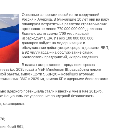
Основные соперники новой гонки вооружений –
Россия и Америка. В ближайшие 10 лет они на пару
планируют потратить на развитие стратегических
арсеналов не менее 770 000 000 000 долларов.
Львиную долю суммы (700 миллиардов)
израсходует США. Из них 100 000 000 000
долларов пойдет на модернизацию и
обслуживание действующих средств доставки ЯБП,
а 92 миллиарда – на обслуживание самих
боеголовок и предприятий, их производящих.
В планах американцев – продление сроков
ress (до 2035 года) и МБР Minuteman III, разработка нового
кой ракеты, выпуск 12-ти SSBN(X) – новейших атомных
мериканских ВМС в 2029-м), замена КР с ядерными боеголовками
ьно ядерного потенциала стали известны уже в мае 2011-го,
кое Национальное управление по ядерной безопасности.
, касающиеся:
76;
ния бомб B61;