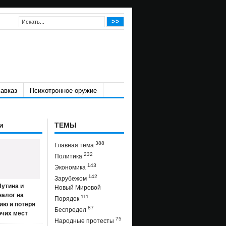
авказ
Психотронное оружие
и
ТЕМЫ
388
Главная тема
232
Политика
143
Экономика
142
Зарубежом
утина и
Новый Мировой
налог на
111
Порядок
ию и потеря
87
Беспредел
очих мест
75
Народные протесты