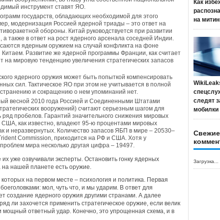
Как избе
одимый инструмент ставят ЯО.
распозн
ограмм государств, обладающих необходимой для этого
на митин
р, модернизация Россией ядерной триады – это ответ на
тиворакетной обороны. Китай руководствуется при развитии
а также в ответ на рост ядерного арсенала соседней Индии.
асаются ядерным оружием на случай конфликта на фоне
 Китаем. Развитие же ядерной программы Франции, как считает
ет на мировую тенденцию увеличения стратегических запасов
ского ядерного оружия может быть попыткой компенсировать
WikiLeak
ных сил. Тактическое ЯО при этом не учитывается в полной
ространению и сокращению о нем упоминаний нет.
спецслу
следят з
нный весной 2010 года Россией и Соединенными Штатами
тратегических вооружений) считают серьезным шагом для
мобилки
ть ряд пробелов. Гарантий значительного снижения мировых
и США, как известно, владеют 95-ю процентами мировых
ак и неразвернутых. Количество запасов ЯБП в мире – 20530–
Свежие
Trident Commission, приходится на РФ и США. Хотя у
коммен
 проблем мира несколько другая цифра – 19497.
 их уже озвучивали эксперты. Остановить гонку ядерных
Загрузка...
 на нашей планете есть оружие.
 которых на первом месте – психология и политика. Первая
еголовками: мол, чуть что, и мы ударим. В ответ для
т создание ядерного оружия другими странами. А далее
ряд ли захочется применить стратегическое оружие, если велик
 мощный ответный удар. Конечно, это упрощенная схема, и в