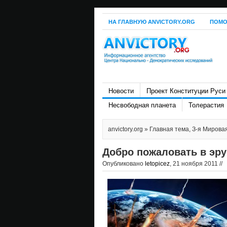
НА ГЛАВНУЮ ANVICTORY.ORG
ПОМО
Новости
Проект Конституции Руси
Несвободная планета
Толерастия
anvictory.org
»
Главная тема
,
З-я Мирова
Добро пожаловать в эру
Опубликовано
letopicez
, 21 ноября 2011 //