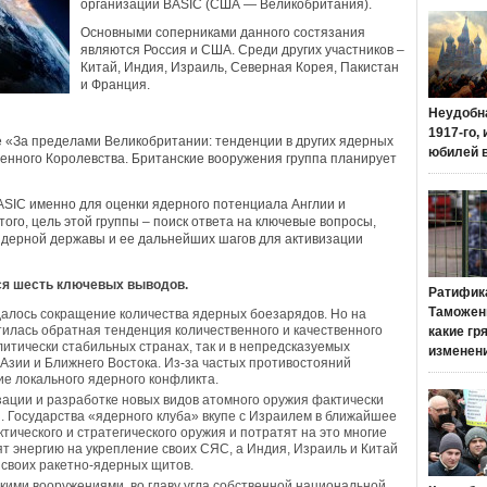
организации BASIC (США — Великобритания).
Основными соперниками данного состязания
являются Россия и США. Среди других участников –
Китай, Индия, Израиль, Северная Корея, Пакистан
и Франция.
Неудобн
1917-го,
 «За пределами Великобритании: тенденции в других ядерных
юбилей 
енного Королевства. Британские вооружения группа планирует
ASIC именно для оценки ядерного потенциала Англии и
ого, цель этой группы – поиск ответа на ключевые вопросы,
ядерной державы и ее дальнейших шагов для активизации
тся шесть ключевых выводов.
Ратифик
Таможенн
алось сокращение количества ядерных боезарядов. Но на
илась обратная тенденция количественного и качественного
какие гр
олитически стабильных странах, так и в непредсказуемых
изменен
Азии и Ближнего Востока. Из-за частых противостояний
е локального ядерного конфликта.
ации и разработке новых видов атомного оружия фактически
. Государства «ядерного клуба» вкупе с Израилем в ближайшее
тического и стратегического оружия и потратят на это многие
 энергию на укрепление своих СЯС, а Индия, Израиль и Китай
 своих ракетно-ядерных щитов.
кими вооружениями, во главу угла собственной национальной