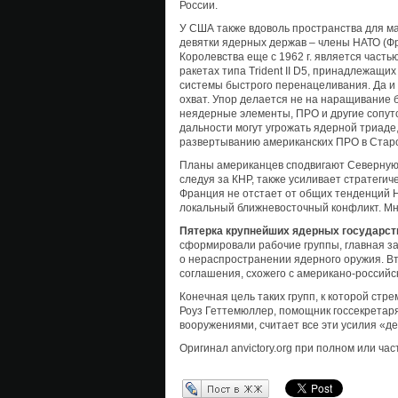
России.
У США также вдоволь пространства для ман
девятки ядерных держав – члены НАТО (Ф
Королевства еще с 1962 г. является част
ракетах типа Trident II D5, принадлежащ
системы быстрого перенацеливания. Да 
охват. Упор делается не на наращивание б
неядерные элементы, ПРО и другие сопутс
дальности могут угрожать ядерной триаде
развертыванию американских ПРО в Стар
Планы американцев сподвигают Северную 
следуя за КНР, также усиливает стратегич
Франция не отстает от общих тенденций 
локальный ближневосточный конфликт. Мно
Пятерка крупнейших ядерных государст
сформировали рабочие группы, главная за
о нераспространении ядерного оружия. В
соглашения, схожего с американо-российс
Конечная цель таких групп, к которой стр
Роуз Геттемюллер, помощник госсекретар
вооружениями, считает все эти усилия «д
Оригинал anvictory.org при полном или ча
Перепост в ЖЖ