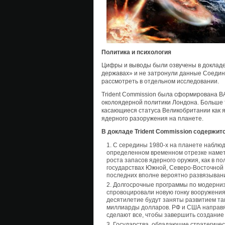
Политика и психология
Цифры и выводы были озвучены в докладе
державах» и не затронули данные Соедин
рассмотреть в отдельном исследовании.
Trident Commission была сформирована B
околоядерной политики Лондона. Больше т
касающиеся статуса Великобритании как 
ядерного разоружения на планете.
В докладе Trident Commission содержи
С середины 1980-х на планете наблюд
определенном временном отрезке намет
роста запасов ядерного оружия, как в п
государствах Южной, Северо-Восточной 
последних вполне вероятно развязывани
Долгосрочные программы по модерниз
спровоцировали новую гонку вооружения
десятилетие будут заняты развитием так
миллиарды долларов. РФ и США направят
сделают все, чтобы завершить создание
Государства, обладающие стратегичес