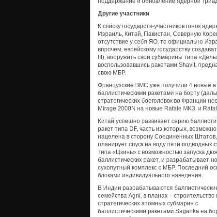
поддержание и обновление ядерной триады
Другие участники
К списку государств-участников гонок яде
Израиль, Китай, Пакистан, Северную Коре
отсутствие у себя ЯО, то официально Изра
впрочем, еврейскому государству создавать
III), вооружить свои субмарины типа «Де
воспользовавшись ракетами Shavit, предн
свою МБР.
Французские ВМС уже получили 4 новые 
баллистическими ракетами на борту (дальн
стратегических боеголовок во Франции не
Mirage 2000N на новые Rafale MK3 и Rafa
Китай успешно развивает серию баллисти
ракет типа DF, часть из которых, возможно
нацелена в сторону Соединенных Штатов,
планирует спуск на воду пяти подводных 
типа «Цзинь» с возможностью запуска дю
баллистических ракет, и разрабатывает н
сухопутный комплекс с МБР. Последний о
блоками индивидуального наведения.
В Индии разрабатываются баллистически
семейства Agni, в планах – строительство
стратегических атомных субмарин с
баллистическими ракетами Sagarika на бо