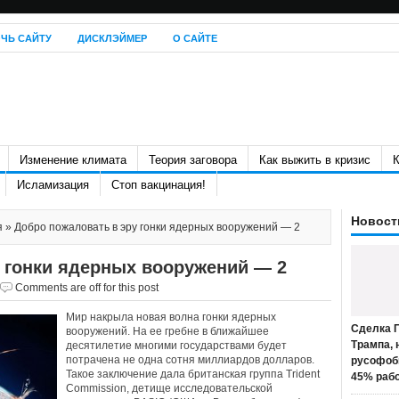
ЧЬ САЙТУ
ДИСКЛЭЙМЕР
О САЙТЕ
Изменение климата
Теория заговора
Как выжить в кризис
К
Исламизация
Стоп вакцинация!
Новост
я
» Добро пожаловать в эру гонки ядерных вооружений — 2
 гонки ядерных вооружений — 2
Comments are off for this post
Мир накрыла новая волна гонки ядерных
Сделка П
вооружений. На ее гребне в ближайшее
Трампа, 
десятилетие многими государствами будет
потрачена не одна сотня миллиардов долларов.
русофоб
Такое заключение дала британская группа Trident
45% раб
Commission, детище исследовательской