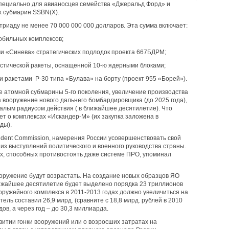
пециально для авианосцев семейства «Джеральд Форд» и
х субмарин SSBN(X).
триаду не менее 70 000 000 000 долларов. Эта сумма включает:
обильных комплексов;
 «Синева» стратегических подлодок проекта 667БДРМ;
истической ракеты, оснащенной 10-ю ядерными блоками;
и ракетами Р-30 типа «Булава» на борту (проект 955 «Борей»).
е атомной субмарины 5-го поколения, увеличение производства
а вооружение нового дальнего бомбардировщика (до 2025 года),
малым радиусом действия ( в ближайшее десятилетие). Что
дет о комплексах «Искандер-М» (их закупка заложена в
ды).
ident Commission, намерения России усовершенствовать свой
з выступлений политического и военного руководства страны.
ах, способных противостоять даже системе ПРО, упоминал
оружение будут возрастать. На создание новых образцов ЯО
ижайшее десятилетие будет выделено порядка 23 триллионов
ружейного комплекса в 2011-2013 годах должно увеличиться на
тель составил 26,9 млрд. (сравните с 18,8 млрд. рублей в 2010
дов, а через год – до 30,3 миллиарда.
витии гонки вооружений или о возросших затратах на