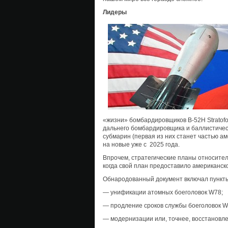
Лидеры
«жизни» бомбардировщиков B-52H Stratofort
дальнего бомбардировщика и баллистичес
субмарин (первая из них станет частью а
на новые уже с 2025 года.
Впрочем, стратегические планы относител
когда свой план предоставило американс
Обнародованный документ включал пункты
— унификации атомных боеголовок W78;
— продление сроков службы боеголовок W
— модернизации или, точнее, восстановле