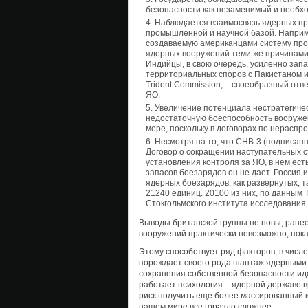
безопасности как незаменимый и необх
Наблюдается взаимосвязь ядерных пр
промышленной и научной базой. Наприме
создаваемую американцами систему про
ядерных вооружений теми же причинами, 
Индийцы, в свою очередь, усиленно зап
территориальных споров с Пакистаном и
Trident Commission, – своеобразный отв
ЯО.
Увеличение потенциала нестратегиче
недостаточную боеспособность вооружен
мере, поскольку в договорах по нерасп
Несмотря на то, что СНВ-3 (подписа
Договор о сокращении наступательных с
установления контроля за ЯО, в нем ес
запасов боезарядов он не дает. Россия 
ядерных боезарядов, как развернутых, т
21240 единиц. 20100 из них, по данным 
Стокгольмского института исследования
Выводы британской группы не новы, ранее
вооружений практически невозможно, пока
Этому способствует ряд факторов, в числе
порождает своего рода шантаж ядерными бо
сохранения собственной безопасности иде
работает психология – ядерной державе в
риск получить еще более массированный и
нашем мире все гораздо сложнее.