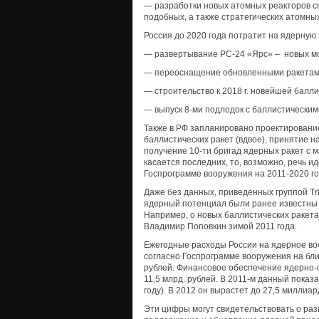
— разработки новых атомных реакторов с
подобных, а также стратегических атомны
Россия до 2020 года потратит на ядерную 
— развертывание РС-24 «Ярс» – новых м
— переоснащение обновленными ракетами
— строительство к 2018 г. новейшей балл
— выпуск 8-ми подлодок с баллистическим
Также в РФ запланировано проектировани
баллистических ракет (вдвое), принятие н
получение 10-ти бригад ядерных ракет с 
касается последних, то, возможно, речь и
Госпрограмме вооружения на 2011-2020 го
Даже без данных, приведенных группой Tr
ядерный потенциал были ранее известны и
Например, о новых баллистических ракет
Владимир Поповкин зимой 2011 года.
Ежегодные расходы России на ядерное во
согласно Госпрограмме вооружения на бл
рублей. Финансовое обеспечение ядерно-о
11,5 млрд. рублей. В 2011-м данный показа
году). В 2012 он вырастет до 27,5 миллиар
Эти цифры могут свидетельствовать о раз