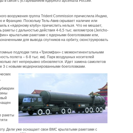
 в связи с устареванием ядерного арсенала России.
рного вооружения группа Trident Commission причислила Индию,
ю и Францию. Поскольку Тель-Авив скрывает наличие или
иль к «ядерному клубу» причислить нельзя. Что не мешает,
 ракеты с дальностью действия 4-6,5 тыс. километров (Jericho-
льфин» крылатыми ракетами с ядерными боеголовками или,
азначенными для вывода спутников на орбиту, сконструировать
атомные подлодки типа «Триомфан» с межконтинентальными
ость полета – 6-8 тыс. км). Парк воздушных носителей
сколько лет непрерывно обновляется. Идет замена самолетов
le 3 с новыми модернизированными боеголовками.
ческих
,
субмарин
жины
овый
снащен
е ракеты
 пяти
рту. Дели уже оснащает свои ВМС крылатыми ракетами с