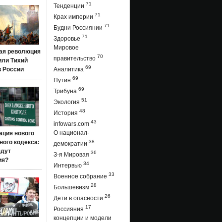
71
Тенденции
71
Крах империи
71
Будни Россиянии
71
Здоровье
Мировое
ая революция
70
правительство
 или Тихий
69
в России
Аналитика
69
Путин
69
Трибуна
51
Экология
48
История
43
infowars.com
О национал-
ация нового
ого кодекса:
38
демократии
ядут
36
З-я Мировая
ия?
34
Интервью
33
Военное собрание
28
Большевизм
26
Дети в опасности
17
Россияния
концепции и модели