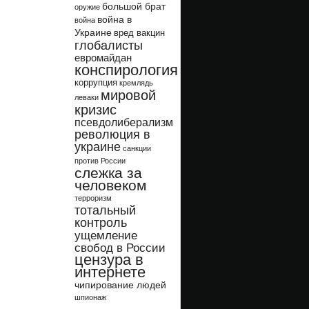
большой брат
оружие
война в
война
Украине
вред вакцин
глобалисты
евромайдан
конспирология
коррупция
кремлядь
мировой
леваки
кризис
псевдолиберализм
революция в
украине
санкции
против России
слежка за
человеком
терроризм
тотальный
контроль
ущемление
свобод в России
цензура в
интернете
чипирование людей
шпионаж