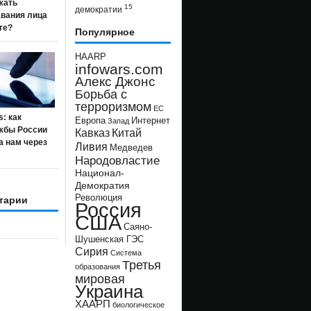
жать
15
демократии
авания лица
ге?
Популярное
HAARP
infowars.com
Алекс Джонс
Борьба с
терроризмом
ЕС
s: как
Европа
Интернет
Запад
жбы России
Кавказ
Китай
а нам через
Ливия
Медведев
Народовластие
Национал-
Демократия
Революция
тарии
Россия
США
Саяно-
Шушенская ГЭС
Сирия
Система
Третья
образования
мировая
Украина
ХААРП
биологическое