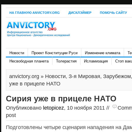
НА ГЛАВНУЮ ANVICTORY.ORG
ДИСКЛЭЙМЕР
ПОМОЧЬ САЙТУ
Новости
Проект Конституции Руси
Изменение климата
Те
Несвободная планета
Толерастия
Исламизация
Стоп вак
anvictory.org
»
Новости
,
З-я Мировая
,
Зарубежом
уже в прицеле НАТО
Сирия уже в прицеле НАТО
Опубликовано
letopicez
, 10 ноября 2011 //
Commen
post
Подготовлены четыре сценария нападения на Да