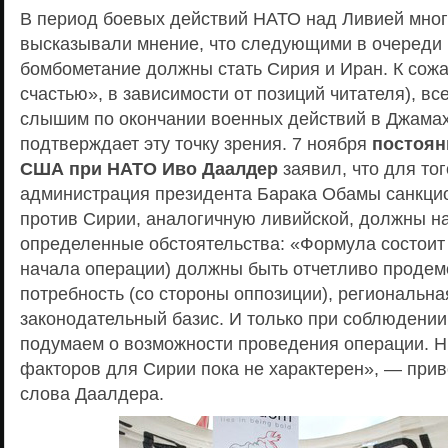
В период боевых действий НАТО над Ливией мног
высказывали мнение, что следующими в очереди 
бомбометание должны стать Сирия и Иран. К сож
счастью», в зависимости от позиций читателя), вс
слышим по окончании военных действий в Джамах
подтверждает эту точку зрения. 7 ноября
постоян
США при НАТО Иво Даалдер
заявил, что для тог
администрация президента Барака Обамы санкци
против Сирии, аналогичную ливийской, должны н
определенные обстоятельства: «Формула состоит в
начала операции) должны быть отчетливо проде
потребность (со стороны оппозиции), региональна
законодательный базис. И только при соблюдении
подумаем о возможности проведения операции. Ни
факторов для Сирии пока не характерен», — при
слова Даалдера.