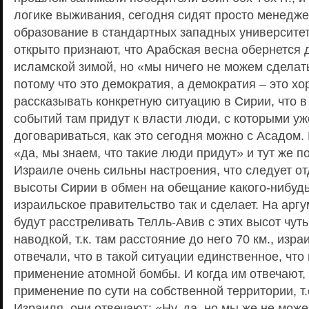
логике выживания, сегодня сидят просто менедж
образование в стандартных западных университе
открыто признают, что Арабская весна обернется
исламской зимой, но «мы ничего не можем сделат
потому что это демократия, а демократия – это х
рассказывать конкретную ситуацию в Сирии, что в
событий там придут к власти люди, с которыми уж
договариваться, как это сегодня можно с Асадом.
«да, мы знаем, что такие люди придут» и тут же по
Израиле очень сильны настроения, что следует о
высоты Сирии в обмен на обещание какого-нибудь
израильское правительство так и сделает. На аргу
будут расстреливать Телль-Авив с этих высот чут
наводкой, т.к. там расстояние до него 70 км., изр
отвечали, что в такой ситуации единственное, что 
применение атомной бомбы. И когда им отвечают, 
применение по сути на собственной территории, т
Израиля, они отвечают: «Ну, да, но мы же не мож