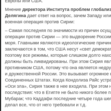
Европы или США.
Мнение
директора Института проблем глобали
Делягина
дает ответ на вопрос, зачем Западу ил
военная операция против Сирии:
– Самая последняя по значимости из причин осу
операции против Сирии — это выдворение России
моря. Главными являются идеологические причин
заключаются в том, что США несут «свет демокра
поэтому все режимы, которые слишком долго нахо
должны быть ликвидированы. При этом Сирия яв
противником США, потому что она является недр
и дружественной России. Это вызывает огромное 
Соединенных Штатах. Когда Кондолиза Райс устр
«Оси зла», Сирия также в нее входила. При этом 
последствия: что в Египте не было никого более 
Мубарак; что Каддафи последние четыре года шел
делал все, что от него требовали и т.д.