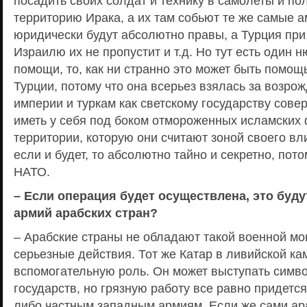
посадить своих солдат и технику в самолеты и пол
территорию Ирака, а их там собьют те же самые 
юридически будут абсолютно правы, а Турция при
Израилю их не пропустит и т.д. Но тут есть один н
помощи, то, как ни странно это может быть помощ
Турции, потому что она всерьез взялась за возро
империи и туркам как светскому государству сове
иметь у себя под боком отмороженных исламских
территории, которую они считают зоной своего вл
если и будет, то абсолютно тайно и секретно, пото
НАТО.
– Если операция будет осуществлена, это буд
армий арабских стран?
– Арабские страны не обладают такой военной мо
серьезные действия. Тот же Катар в ливийской ка
вспомогательную роль. Он может выступать симв
государств, но грязную работу все равно придетс
либо частным западным армиям. Если же сами ара