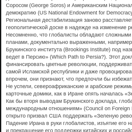
Соросом (George Soros) и Американским Национ
демократию (US National Endowment for Democracy
Региональная дестабилизация заново расставляе
геополитической доске в надежде на изменение р
Несомненно, что глобалисты обладают сложными
планами, документально выраженными, например,
Брукинского института (Brookings Institute) под н
ведет в Персию» (Which Path to Persia?). Этот до
финансировать цветные революции, поддерживат
самой Исламской республики и даже провоцироват
впрочем, они признают, что предпочли бы избежа
Не успели, североафриканские и арабские режимы
карточные домики, как в Иране опять началась «
Как бы вторя выводам Брукинского доклада, глоб
международным отношениям» (Council on Foreign R
открыто призвал США поддержать «Зеленую рев
Падение Ирана в руки глобалистов, изъятие его н
и прекращение его поддержки китайских и россий