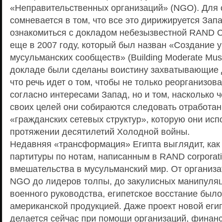
«Неправительственных организаций» (NGO). Для с
сомневается в том, что все это дирижируется Зап
ознакомиться с докладом небезызвестной RAND C
еще в 2007 году, который был назван «Создание 
мусульманских сообществ» (Building Moderate Musl
докладе были сделаны воистину захватывающие д
что речь идет о том, чтобы не только реорганизов
согласно интересами Запад, но и том, насколько 
своих целей они собираются следовать отработа
«гражданских сетевых структур», которую они исп
протяжении десятилетий Холодной войны.
Недавняя «трансформация» Египта выглядит, как
партитуры по нотам, написанным в RAND corporat
вмешательства в мусульманский мир. От организа
NGO до лидеров толпы, до закулисных манипуляц
военного руководства, египетское восстание был
американской продукцией. Даже проект новой егип
делается сейчас при помощи организаций, фина