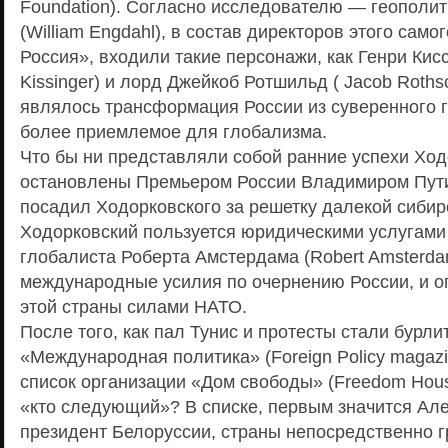
Foundation). Согласно исследователю — геополи
(William Engdahl), в состав директоров этого сам
Россия», входили такие персонажи, как Генри Кис
Kissinger) и лорд Джейкоб Ротшильд ( Jacob Rothsc
являлось трансформация России из суверенного г
более приемлемое для глобализма.
Что бы ни представляли собой ранние успехи Ход
остановлены Премьером России Владимиром Пут
посадил Ходорковского за решетку далекой сиби
Ходорковский пользуется юридическими услугами
глобалиста Роберта Амстердама (Robert Amsterd
международные усилия по очернению России, и о
этой страны силами НАТО.
После того, как пал Тунис и протесты стали бурли
«Международная политика» (Foreign Policy magazi
список организации «Дом свободы» (Freedom Hou
«кто следующий»? В списке, первым значится Ал
президент Белоруссии, страны непосредственно г