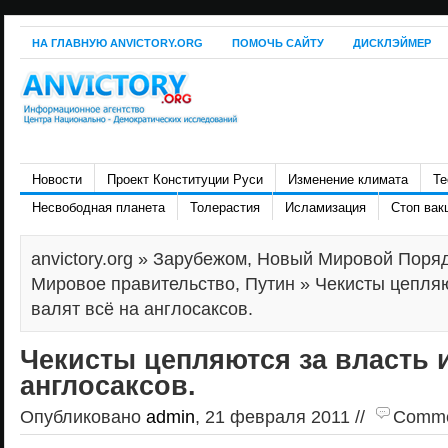
НА ГЛАВНУЮ ANVICTORY.ORG
ПОМОЧЬ САЙТУ
ДИСКЛЭЙМЕР
Новости
Проект Конституции Руси
Изменение климата
Те
Несвободная планета
Толерастия
Исламизация
Стоп вак
anvictory.org
»
Зарубежом
,
Новый Мировой Поря
Мировое правительство
,
Путин
» Чекисты цепляю
валят всё на англосаксов.
Чекисты цепляются за власть и
англосаксов.
Опубликовано
admin
, 21 февраля 2011 //
Commen