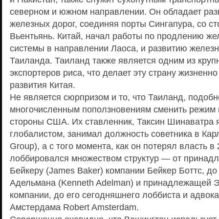
северном и южном направлении. Он обладает раз
железных дорог, соединяя порты Сингапура, со с
Вьентьянь. Китай, начал работы по продлению ж
системы в направлении Лаоса, и развитию желез
Таиланда. Таиланд также является одним из кру
экспортеров риса, что делает эту страну жизненн
развития Китая.
Не является сюрпризом и то, что Таиланд, подоб
многочисленным поползновениям сменить режим в
стороны США. Их ставленник, Таксин Шинаватра 
глобалистом, занимал должность советника в Карл
Group), а с того момента, как он потерял власть в
лоббировался множеством структур — от прина
Бейкеру (James Baker) компании Бейкер Боттс, до
Адельмана (Kenneth Adelman) и принадлежащей 
компании, до его сегодняшнего лоббиста и адвока
Амстердама Robert Amsterdam.