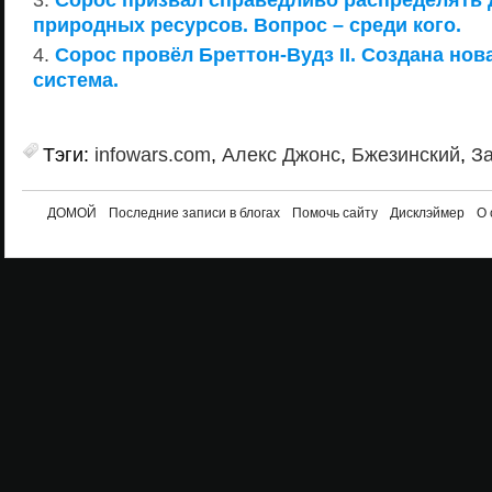
природных ресурсов. Вопрос – среди кого.
Сорос провёл Бреттон-Вудз II. Создана но
система.
Тэги:
infowars.com
,
Алекс Джонс
,
Бжезинский
,
З
ДОМОЙ
Последние записи в блогах
Помочь сайту
Дисклэймер
О 