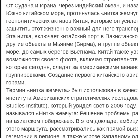
От Судана и Ирана, через Индийский океан, и наза
Южно китайском море, протянулась «нитка жемчуг
геополитических активов Китая, которые он усиле
защитить этот жизненно важный для него транспо
Эта нитка, включает китайский порт в Пакистанск
другие объекты в Мьянме (Бирма), и группе объек
море, до самых берегов Вьетнама. Китай также ув
возможности своего флота, включая строительст
которые сегодня, следят за американскими авиа
группировками. Создание первого китайского авиа
горами.
Термин «нитка жемчуга» был использован в качес
института Американских стратегических исследова
Studies Institute), который увидел свет в 2006 год
назывался «Нитка жемчуга: Решение проблемы р
на азиатском побережье». В этом докладе, амбиц
этого маршрута, рассматривались как прямой выз
гегемонии в регионе, а также угрозе Западному 