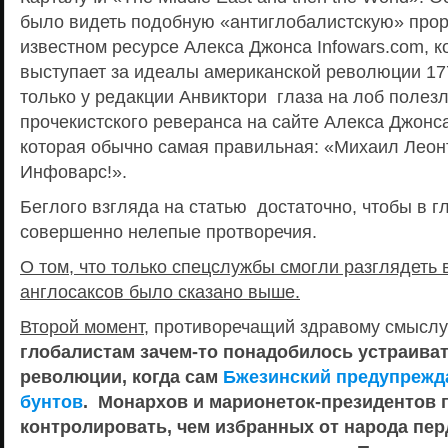
было видеть подобную «антиглобалистскую» про
известном ресурсе Алекса Джонса Infowars.com, 
выступает за идеалы американской революции 177
только у редакции Анвиктори глаза на лоб полезл
прочекистского реверанса на сайте Алекса Джонс
которая обычно самая правильная: «Михаил Леон
Инфоварс!».
Беглого взгляда на статью достаточно, чтобы в г
совершенно нелепые протворечия.
О том, что только спецслужбы смогли разглядеть
англосаксов было сказано выше.
Второй момент
, противоречащий здравому смыслу –
глобалистам зачем-то понадобилось устраиват
революции, когда сам
Бжезинский предупрежда
бунтов
. Монархов и марионеток-президентов г
контролировать, чем избранных от народа пер