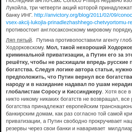
Последний англо-сакс Conoco Phillips недавно из
Лукойла, три четверти акций которой принадлежа
банку ИНГ.
http://anvictory.org/blog/2011/02/09/conoco
vsex-akcij-lukojla-prinadlezhashhego-chetvyortomu-re
противостоит англосаксонскому мировому порядку
Ляп пятый
. Путина противопоставили агенту гло
Ходорковскому.
Мол, такой нехороший Ходорков
криминальной приватизации, а Путин его за эт
решётку, чтобы не расхищали впредь русские
богатства. Следуя логике автора статьи, нужн
предположить, что Путин вернул все богатств
народу и в назидание надавал по ушам нерад
глобалистам Соросу и Киссинджеру
. Хотя все 
никто никому никаких богатств не возвращал, все
богатства принадлежат европейским транснацио
банкирским домам, как раз согласно той самой к
приватизации, а Путин свободно прокручивает н
резервы через свои банки и наваривает милдлиа