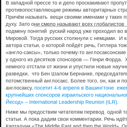
В западной прессе то и дело проскакивают пропут
противопоставляющие режимы авторитарных стр
Причём называть вещи своими именами у таких п
духу. Зато о
ни смело называют всех глобалистов
подмену понятий руский народ уже проходил во 
Мировой. Тогда русских столкнули с немцами. И к
автора статьи, о которой пойдёт речь, Гитлера т
«англо-саксы», только почему-то англосаксонск
у одного из десятков спонсоров — Генри Форда. Х
немного отстали от жизни и упустили новые науч
разведки, что Бен Шалом Бернанке, председател
потомственный англосакс. Более того, он, как и 
англосаксу,
посетит 4-6 апреля в Вашингтоне еже
крупнейших спонсоров израильского национально
Йесод» – International Leadership Reunion (ILR).
Ниже мы предоствим читателям перевод одной т
статьи. А пока дадим свои комментарии. Речь идё
Карталучи «The Middle East and then the World». 