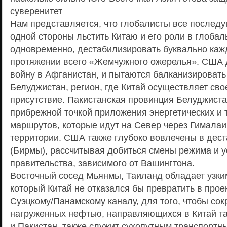
суверенитет
Нам представляется, что глобалисты все последу
одной стороны льстить Китаю и его роли в глобал
одновременно, дестабилизировать буквально кажд
протяжении всего «Жемчужного ожерелья». США 
войну в Афганистан, и пытаются балканизировать
Белуджистан, регион, где Китай осуществляет св
присутствие. Пакистанская провинция Белуджиста
прибрежной точкой приложения энергетических и
маршрутов, которые идут на Север через Гималаи
территории. США также глубоко вовлечены в де
(Бирмы), рассчитывая добиться смены режима и у
правительства, зависимого от Вашингтона.
Восточный сосед Мьянмы, Таиланд обладает узки
который Китай не отказался бы превратить в прое
Суэцкому/Панамскому каналу, для того, чтобы сок
нагруженных нефтью, направляющихся в Китай та
и Пакистан, также служит сухопутным транспортн