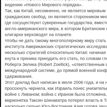
видению «Нового Мирового порядка».
Так, как Китай, несомненно, не является мировым
гражданских свобод, он является сторонником мн
где сосуществуют суверенные государства, вмес
англо-американского мира, в котором Британские
олигархи верховодят на планете.
Чтобы не дать такому многополярному миру стать
института Американских стратегических исследов
несколько стратегий относительно Китая: начиная 
кнута и пряника принудить его стать, по словам г
Роберта Зелика (Robert Zoellick), «ответственным
международной системе, до прямой военной конф
сдерживания.
Этот доклад был написан в июле 2006 года, и на 
просохнуть чернила, как Израиль понес унизител
войне с Ливаном; война с Ираном была отложена,
марионетка Таксин Шинаватра потерял власть в Т
насколько сильно Юго-Восточная Азия готова за