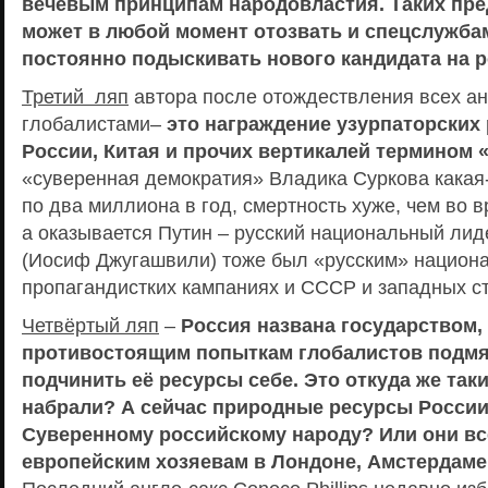
вечевым принципам народовластия. Таких пре
может в любой момент отозвать и спецслужба
постоянно подыскивать нового кандидата на р
Третий ляп
автора после отождествления всех ан
глобалистами–
это награждение узурпаторских
России, Китая и прочих вертикалей термином
«суверенная демократия» Владика Суркова какая
по два миллиона в год, смертность хуже, чем во 
а оказывается Путин – русский национальный ли
(Иосиф Джугашвили) тоже был «русским» национ
пропагандистких кампаниях и СССР и западных ст
Четвёртый ляп
–
Россия названа государством,
противостоящим попыткам глобалистов подмя
подчинить её ресурсы себе. Это откуда же та
набрали? А сейчас природные ресурсы России
Суверенному российскому народу? Или они вс
европейским хозяевам в Лондоне, Амстердаме