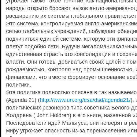
угрожает также такое понятие, как национальный с
народы открыто бросают вызов англо-американоц
расширению их системы глобального правительст
Это система, контролируемая англо-американски
сетью глобальных учреждений, побуждает объеди
подчиниться единой системе, которую эти финан
плетут подобно сети. Будучи мегаломаниакальным
единственная страсть это консолидация и сохран
власти. Они готовы добиваться своих целей с по
рождаемостью, контроля над промышленностью, и
финансами, что вместе формирует основание всей
политики.
Эта политика полностью описана в так называемо
(Agenda 21) (
http://www.un.org/esa/dsd/agenda21/
),
политических резонеров типа советника Белого Д
Холдрена ( John Holdren) в его книге, названной 
Последователи идей Мальтуса, они не верят в реа
миру угрожает опасность из-за перенаселения ил