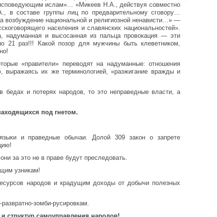
е исповедующим ислам»… «Микеев Н.А., действуя совместно
А., в составе группы лиц по предварительному сговору…
а возбуждение национальной и религиозной ненависти…» —
сскоговорящего населения и славянских национальностей».
а, надуманная и высосанная из пальца провокация — эти
о 21 раз!!! Какой позор для мужчины быть клеветником,
но!
оторые «правители» переводят на надуманные: отношения
, выражаясь их же терминологией, «разжигание вражды и
 бедах и потерях народов, то это неправедные власти, а
находящихся под гнетом.
 языки и праведные обычаи. Долой 309 закон о запрете
цию!
они за это не в праве будут преследовать.
ящим узникам!
ресурсов народов и крадущим доходы от добычи полезных
-развратно-зомби-русировкам.
 и структур самоуправления народов!