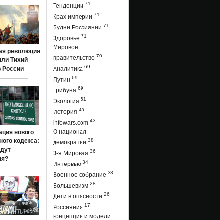
71
Тенденции
71
Крах империи
71
Будни Россиянии
71
Здоровье
Мировое
ая революция
70
правительство
 или Тихий
69
в России
Аналитика
69
Путин
69
Трибуна
51
Экология
48
История
43
infowars.com
О национал-
ация нового
ого кодекса:
38
демократии
ядут
36
З-я Мировая
ия?
34
Интервью
33
Военное собрание
28
Большевизм
26
Дети в опасности
17
Россияния
концепции и модели