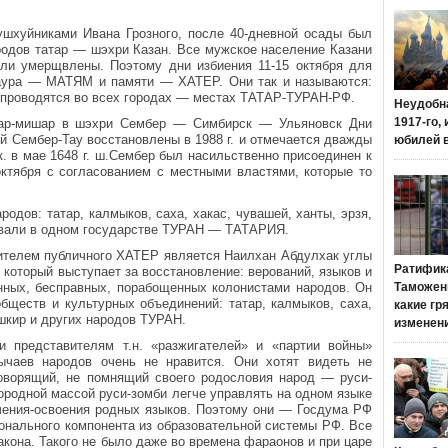
 ушхуйниками Ивана Грозного, после 40-дневной осады был
родов татар — шэхри Казан. Все мужское население Казани
ли умерщвлены. Поэтому дни избиения 11-15 октября для
раура — МАТЯМ и памяти — ХАТЕР. Они так и называются:
 проводятся во всех городах — местах ТАТАР-ТУРАН-РФ.
Неудобн
1917-го,
ар-мишар в шэхри Сембер — Симбирск — Ульяновск Дни
 Сембер-Тау восстановлены в 1988 г. и отмечается дважды
юбилей 
.к. в мае 1648 г. ш.Сембер был насильственно присоединен к
октября с согласованием с местными властями, которые то
дов: татар, калмыков, саха, хакас, чувашей, ханты, эрзя,
оживали в одном государстве ТУРАН — ТАТАРИЯ.
телем публичного ХАТЕР является Наилхан Абдулхак углы
Ратифик
который выступает за восстановление: верований, языков и
ных, бесправных, порабощенных колонистами народов. Он
Таможенн
бществ и культурных объединений: татар, калмыков, саха,
какие гр
ашкир и других народов ТУРАН.
изменен
 представителям т.н. «разжигателей» и «партии войны»
ычаев народов очень не нравится. Они хотят видеть не
говорящий, не помнящий своего родословия народ — руси-
нородной массой руси-зомби легче управлять на одном языке
учения-освоения родных языков. Поэтому они — Госдума РФ
онального компонента из образовательной системы РФ. Все
закона. Такого не было даже во времена фараонов и при царе