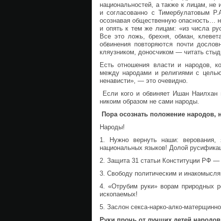
национальностей, а также к лицам, н
и согласованно с Тимербулатовым Р.
осознавая общественную опасность… н
и опять к тем же лицам: «из числа ру
Все это ложь, брехня, обман, клевет
обвинения повторяются почти дословн
кляузником, доносчиком — читать стыд
Есть отношения власти и народов, к
между народами и религиями с целью
ненависти», — это очевидно.
Если кого и обвиняет Ишан Наилхан в
никоим образом не сами народы.
Пора осознать положение народов, 
Народы!
1. Нужно вернуть наши: верования,
национальных языков! Долой русифика
2. Защита 31 статьи Конституции РФ — 
3. Свободу политическим и инакомысл
4. «Отрубим руки» ворам природных 
ископаемых!
5. Заслон секса-нарко-алко-матерщинно
Руки прочь от лучших детей народов