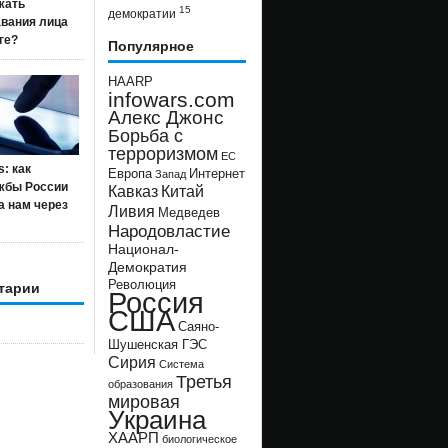
жать
15
демократии
авания лица
ге?
Популярное
HAARP
infowars.com
Алекс Джонс
Борьба с
терроризмом
ЕС
s: как
Европа
Интернет
Запад
жбы России
Кавказ
Китай
а нам через
Ливия
Медведев
Народовластие
Национал-
Демократия
Революция
тарии
Россия
США
Саяно-
Шушенская ГЭС
Сирия
Система
Третья
образования
мировая
Украина
ХААРП
биологическое