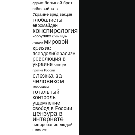
большой брат
оружие
война в
война
Украине
вред вакцин
глобалисты
евромайдан
конспирология
коррупция
кремлядь
мировой
леваки
кризис
псевдолиберализм
революция в
украине
санкции
против России
слежка за
человеком
терроризм
тотальный
контроль
ущемление
свобод в России
цензура в
интернете
чипирование людей
шпионаж