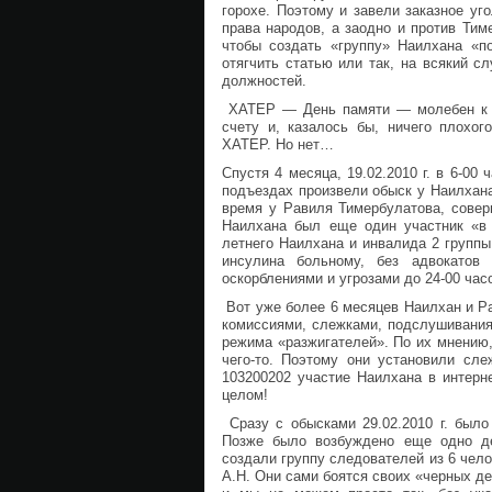
горохе. Поэтому и завели заказное уг
права народов, а заодно и против Тим
чтобы создать «группу» Наилхана «п
отягчить статью или так, на всякий с
должностей.
ХАТЕР — День памяти — молебен к 457
счету и, казалось бы, ничего плохог
ХАТЕР. Но нет…
Спустя 4 месяца, 19.02.2010 г. в 6-00
подъездах произвели обыск у Наилхана 
время у Равиля Тимербулатова, совер
Наилхана был еще один участник «в 
летнего Наилхана и инвалида 2 группы 
инсулина больному, без адвокатов
оскорблениями и угрозами до 24-00 час
Вот уже более 6 месяцев Наилхан и Р
комиссиями, слежками, подслушивания
режима «разжигателей». По их мнению,
чего-то. Поэтому они установили сл
103200202 участие Наилхана в интерн
целом!
Сразу с обысками 29.02.2010 г. было
Позже было возбуждено еще одно де
создали группу следователей из 6 чел
А.Н. Они сами боятся своих «черных де