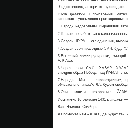
Лидер народа, авторитет, руководитель
Из-за дележки и присвоения: матер
возникают: ущемления прав коренных н
1.Народы недовольны. Выращивай автор
2.Власти не заботятся о колонизованн
3.Создай ШУРА — объединения, выраж
4.Создай свои праведные СМИ, будь 
5.Вытесняй зомби-русировки, очищай 
АЛЛАха.
6.Через свои СМИ, ХАБАР, ХАЛАЛ-к
внедряй образ Победы над ЙАМАН вла
7.Народы! Мы — справедливые, пр
обязательно, иншаАЛЛА, будем свобод
8.Они — власти — нехорошие — ЙАМАН,
Йомга-кич, 16 рамазан 1431 г. хиджри —
Ваш Наилхан Сембери.
Да поможет нам АЛЛАХ, да будет так