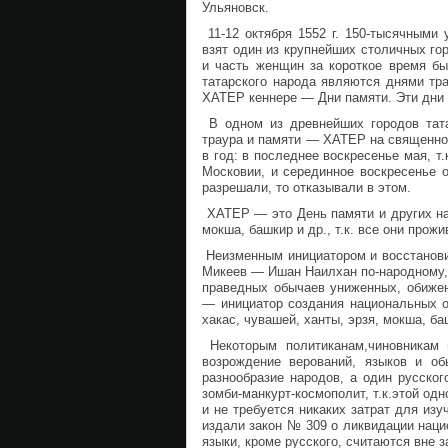
Ульяновск.
11-12 октября 1552 г. 150-тысячными
взят один из крупнейших столичных го
и часть женщин за короткое время бы
татарского народа являются днями т
ХАТЕР кеннере — Дни памяти. Эти дни
В одном из древнейших городов тат
траура и памяти — ХАТЕР на священной
в год: в последнее воскресенье мая, т
Московии, и серединное воскресенье 
разрешали, то отказывали в этом.
ХАТЕР — это День памяти и других наро
мокша, башкир и др., т.к. все они пр
Неизменным инициатором и восстанови
Микеев — Ишан Наилхан по-народному, 
праведных обычаев униженных, обижен
— инициатор создания национальных о
хакас, чувашей, ханты, эрзя, мокша, б
Некоторым политиканам,чиновникам и
возрождение верований, языков и об
разнообразие народов, а один русско
зомби-манкурт-космополит, т.к.этой од
и не требуется никаких затрат для из
издали закон № 309 о ликвидации наци
языки, кроме русского, считаются вне 