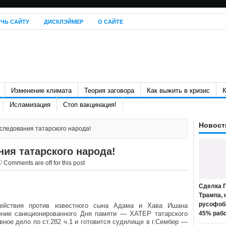
ЧЬ САЙТУ
ДИСКЛЭЙМЕР
О САЙТЕ
Изменение климата
Теория заговора
Как выжить в кризис
К
Исламизация
Стоп вакцинация!
Новост
следования татарского народа!
ия татарского народа!
Comments are off for this post
Сделка П
Трампа, 
русофоб
действия против известного сына Адама и Хава Ишана
ние санкционированного Дня памяти — ХАТЕР татарского
45% раб
ное дело по ст.282 ч.1 и готовится судилище в г.Сембер —