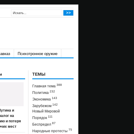
авказ
Психотронное оружие
и
ТЕМЫ
388
Главная тема
232
Политика
143
Экономика
142
Зарубежом
утина и
Новый Мировой
налог на
111
Порядок
ию и потеря
87
Беспредел
очих мест
75
Народные протесты