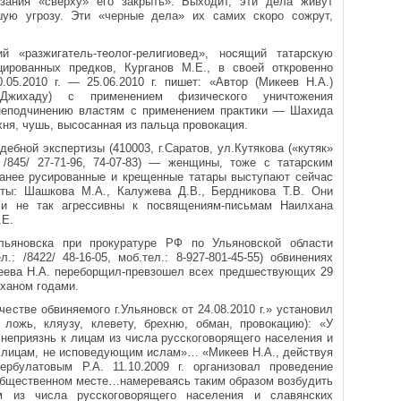
зания «сверху» его закрыть». Выходит, эти дела живут
шую угрозу. Эти «черные дела» их самих скоро сожрут,
 «разжигатель-теолог-религиовед», носящий татарскую
ированных предков, Курганов М.Е., в своей откровенно
.05.2010 г. — 25.06.2010 г. пишет: «Автор (Микеев Н.А.)
Джихаду) с применением физического уничтожения
 неподчинению властям с применением практики — Шахида
ня, чушь, высосанная из пальца провокация.
бной экспертизы (410003, г.Саратов, ул.Кутякова («кутяк»
: /845/ 27-71-96, 74-07-83) — женщины, тоже с татарским
анее русированные и крещенные татары выступают сейчас
рты: Шашкова М.А., Калужева Д.В., Бердникова Т.В. Они
и не так агрессивны к посвящениям-письмам Наилхана
.Е.
льяновска при прокуратуре РФ по Ульяновской области
: /8422/ 48-16-05, моб.тел.: 8-927-801-45-55) обвинениях
ева Н.А. переборщил-превзошел всех предшествующих 29
ханом годами.
стве обвиняемого г.Ульяновск от 24.08.2010 г.» установил
ложь, кляузу, клевету, брехню, обман, провокацию): «У
 неприязнь к лицам из числа русскоговорящего населения и
к лицам, не исповедующим ислам»… «Микеев Н.А., действуя
рбулатовым Р.А. 11.10.2009 г. организовал проведение
 общественном месте…намереваясь таким образом возбудить
 из числа русскоговорящего населения и славянских