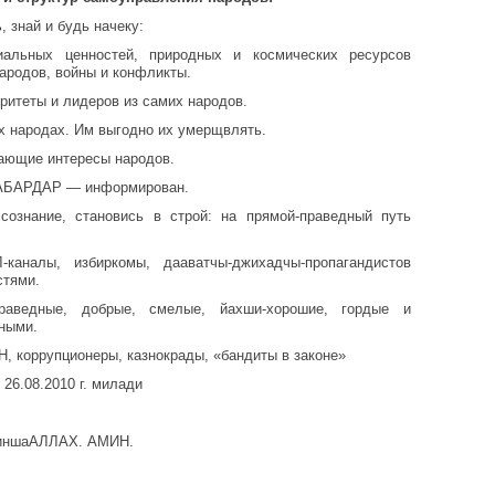
, знай и будь начеку:
иальных ценностей, природных и космических ресурсов
ародов, войны и конфликты.
итеты и лидеров из самих народов.
ых народах. Им выгодно их умерщвлять.
ающие интересы народов.
ХАБАРДАР — информирован.
сознание, становись в строй: на прямой-праведный путь
аналы, избиркомы, дааватчы-джихадчы-пропагандистов
стями.
аведные, добрые, смелые, йахши-хорошие, гордые и
ными.
 коррупционеры, казнокрады, «бандиты в законе»
 26.08.2010 г. милади
, иншаАЛЛАХ. АМИН.