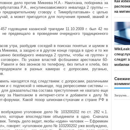
Как избе
оловное дело против Микеева Н.А.- Наилхана, поборника за
распозн
ербулатова Р.А., инсулинозависимого инвалида 2 группы —
на митин
о предварительному сговору с Тимербулатовым» с целью
лучай, а может пригодится для получения премий, званий и
 годовщине казанской трагедии 11.10.2009 г. был 42 по
о не предвещало в проведении очередного традиционного
 часов утра, разбудив соседей в поисках понятых и шумом в
WikiLeak
Микеева, а заодно и в другом конце города в одно и то же
спецслу
шенно безобидного инвалида 2 группы, чтобы «в группе» у
соговоре». По указке властей фсбэшники арестовали 60-
следят з
Равиля и без звонков по телефону, без питья и хлеба, без
мобилки
 продержали в разных камерах с допросами, руганью,
ов.
Свежие
авиль находятся под следствием: с допросами, различными
коммен
ми и с подпиской о невыезде, под репрессиями системы —
 для доказательства состава преступления не хватало еще
ежку за Наилханом в интернет-сети и добавили к делу №
Загрузка...
ет-форумах. Какой позор шпионам-стукачам и стране РФ в
 возбуждено уголовное дело № 103200202 по ст. 282 ч.1.
ло, которые впоследствии объединили в одно. Сначала
овек. Теперь дело ведет, якобы «один» человек — Ефремкин
л», говорят: «уголовное дело № 103200202 уже возбуждено,