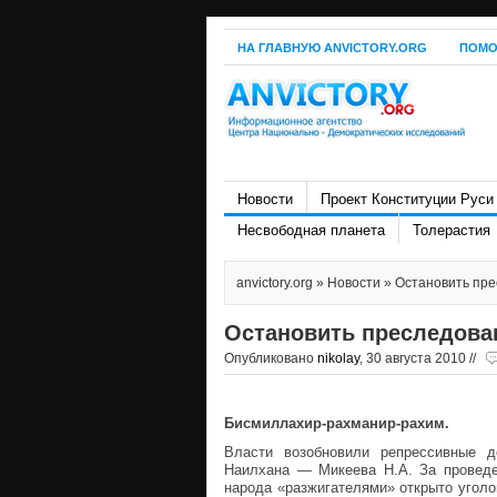
НА ГЛАВНУЮ ANVICTORY.ORG
ПОМО
Новости
Проект Конституции Руси
Несвободная планета
Толерастия
anvictory.org
»
Новости
» Остановить пре
Остановить преследован
Опубликовано
nikolay
, 30 августа 2010 //
Бисмиллахир-рахманир-рахим.
Власти возобновили репрессивные 
Наилхана — Микеева Н.А. За проведе
народа «разжигателями» открыто уголов