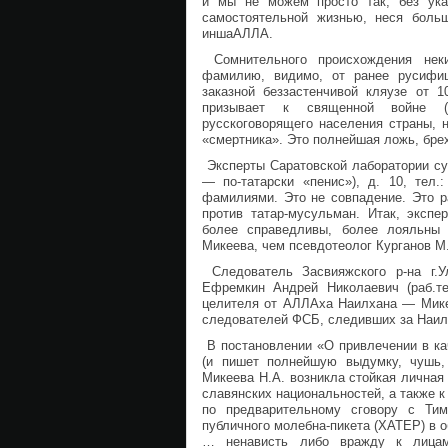
и мы не можем просто так, без ука
самостоятельной жизнью, неся боль
иншаАЛЛА.
Сомнительного происхождения некий
фамилию, видимо, от ранее русифиц
заказной беззастенчивой кляузе от 10
призывает к священной войне (
русскоговорящего населения страны,
«смертника». Это полнейшая ложь, брех
Эксперты Саратовской лаборатории суде
— по-татарски «пенис»), д. 10, тел.
фамилиями. Это не совпадение. Это р
против татар-мусульман. Итак, экспе
более справедливы, более лояльны 
Микеева, чем псевдотеолог Курганов М
Следователь Засвияжского р-на г.У
Ефремкин Андрей Николаевич (раб.тел.
целителя от АЛЛАха Наилхана — Мике
следователей ФСБ, следивших за Наил
В постановлении «О привлечении в каче
(и пишет полнейшую выдумку, чушь, 
Микеева Н.А. возникла стойкая личная
славянских национальностей, а также 
по предварительному сговору с Тиме
публичного молебна-пикета (ХАТЕР) в
… ненависть либо вражду к лицам