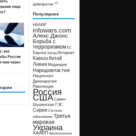
жать
15
демократии
авания лица
ге?
Популярное
HAARP
infowars.com
Алекс Джонс
Борьба с
терроризмом
ЕС
s: как
Европа
Интернет
Запад
жбы России
Кавказ
Китай
а нам через
Ливия
Медведев
Народовластие
Национал-
Демократия
Революция
тарии
Россия
США
Саяно-
Шушенская ГЭС
Сирия
Система
Третья
образования
мировая
Украина
ХААРП
биологическое