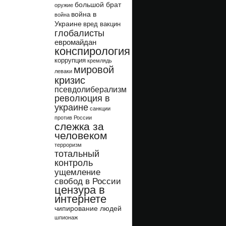
большой брат
оружие
война в
война
Украине
вред вакцин
глобалисты
евромайдан
конспирология
коррупция
кремлядь
мировой
леваки
кризис
псевдолиберализм
революция в
украине
санкции
против России
слежка за
человеком
терроризм
тотальный
контроль
ущемление
свобод в России
цензура в
интернете
чипирование людей
шпионаж