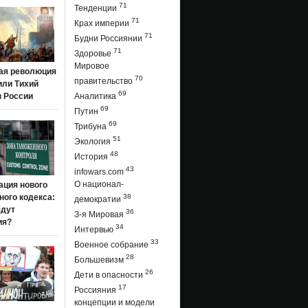
71
Тенденции
71
Крах империи
71
Будни Россиянии
71
Здоровье
Мировое
ая революция
70
правительство
 или Тихий
69
в России
Аналитика
69
Путин
69
Трибуна
51
Экология
48
История
43
infowars.com
О национал-
ация нового
ого кодекса:
38
демократии
ядут
36
З-я Мировая
ия?
34
Интервью
33
Военное собрание
28
Большевизм
26
Дети в опасности
17
Россияния
концепции и модели