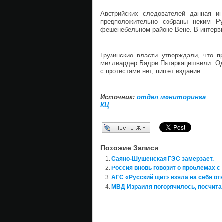
Австрийских следователей данная и
предположительно собраны неким Ру
фешенебельном районе Вене. В интервью 
Грузинские власти утверждали, что п
миллиардер Бадри Патаркацишвили. Одн
с протестами нет, пишет издание.
Источник:
отдел мониторинга
КЦ
Перепост в ЖЖ
Похожие Записи
Саяно-Шушенская ГЭС замерзает.
Россия вновь говорит о проблемах с
АГС «Русский щит» взяла на себя от
МВД Израиля погорячилось, посчитав