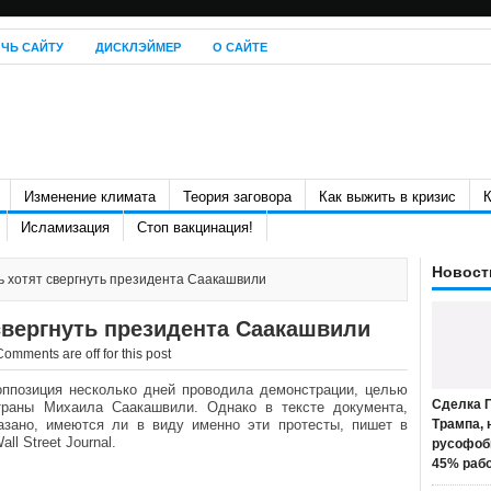
ЧЬ САЙТУ
ДИСКЛЭЙМЕР
О САЙТЕ
Изменение климата
Теория заговора
Как выжить в кризис
К
Исламизация
Стоп вакцинация!
Новост
 хотят свергнуть президента Саакашвили
свергнуть президента Саакашвили
Comments are off for this post
оппозиция несколько дней проводила демонстрации, целью
Сделка П
траны Михаила Саакашвили. Однако в тексте документа,
азано, имеются ли в виду именно эти протесты, пишет в
Трампа, 
l Street Journal.
русофоб
45% раб