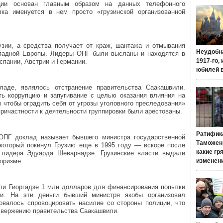
ции основан главным образом на данных телефонного
вка именуется в нем просто «грузинской организованной
узии, а средства получает от краж, шантажа и отмывания
Неудобн
ападной Европы. Лидеры ОПГ были высланы и находятся в
1917-го,
спании, Австрии и Германии.
юбилей 
ладе, являлось отстранение правительства Саакашвили.
ь коррупцию и запугивание с целью оказания влияния на
м чтобы оградить себя от угрозы уголовного преследования»
причастности к деятельности группировки были арестованы.
Ратифик
ОПГ доклад называет бывшего министра государственной
Таможенн
, который покинул Грузию еще в 1995 году — вскоре после
какие гр
о лидера Эдуарда Шеварнадзе. Грузинские власти выдали
роризме.
изменен
ли Гиоргадзе 1 млн долларов для финансирования попытки
зии. На эти деньги бывший министря якобы организовал
овалось спровоцировать насилие со стороны полиции, что
свержению правительства Саакашвили.