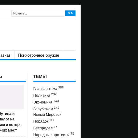
авказ
Психотронное оружие
и
ТЕМЫ
388
Главная тема
232
Политика
143
Экономика
142
Зарубежом
утина и
Новый Мировой
налог на
111
Порядок
ию и потеря
87
Беспредел
очих мест
75
Народные протесты