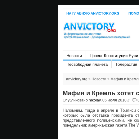
НА ГЛАВНУЮ ANVICTORY.ORG
ПОМО
Новости
Проект Конституции Руси
Несвободная планета
Толерастия
anvictory.org
»
Новости
» Мафия и Кремль
Мафия и Кремль хотят 
Опубликовано
nikolay
, 05 июля 2010 //
Напомним, тогда в апреле в Тбилиси 
которых была отставка президента с
представленного полицейскими, не ск
понедельник американская газета The Wal