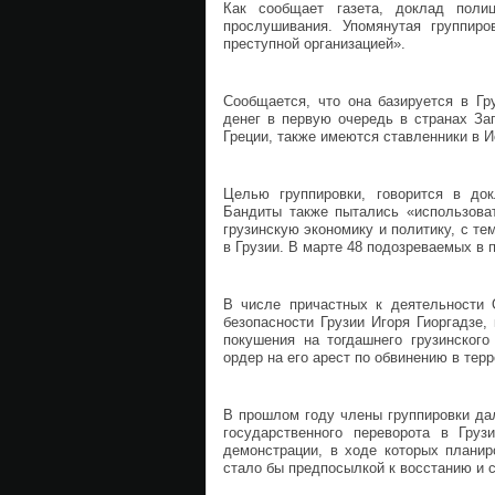
Как сообщает газета, доклад поли
прослушивания. Упомянутая группиро
преступной организацией».
Сообщается, что она базируется в Гр
денег в первую очередь в странах З
Греции, также имеются ставленники в И
Целью группировки, говорится в док
Бандиты также пытались «использоват
грузинскую экономику и политику, с те
в Грузии. В марте 48 подозреваемых в 
В числе причастных к деятельности 
безопасности Грузии Игоря Гиоргадзе
покушения на тогдашнего грузинског
ордер на его арест по обвинению в тер
В прошлом году члены группировки да
государственного переворота в Гру
демонстрации, в ходе которых планир
стало бы предпосылкой к восстанию и 