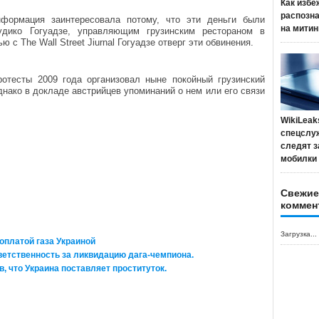
Как избе
распозн
нформация заинтересовала потому, что эти деньги были
на митин
дико Гогуадзе, управляющим грузинским рестораном в
с The Wall Street Jiurnal Гогуадзе отверг эти обвинения.
ротесты 2009 года организовал ныне покойный грузинский
ако в докладе австрийцев упоминаний о нем или его связи
WikiLeak
спецслу
следят з
мобилки
Свежие
коммен
Загрузка...
 оплатой газа Украиной
ветственность за ликвидацию дага-чемпиона.
, что Украина поставляет проституток.