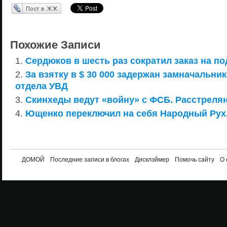
Перепост в ЖЖ
Похожие Записи
Сердюков в шесть раз сократил заказ на п
За взятку в $ 30 000 задержан замначальни
отдела УВД
Скинхеды ведут «войну» с ФСБ. Расстреля
Ющенко переключил на себя Народный Рух
ДОМОЙ
Последние записи в блогах
Дисклэймер
Помочь сайту
О 