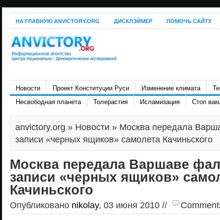
НА ГЛАВНУЮ ANVICTORY.ORG
ДИСКЛЭЙМЕР
ПОМОЧЬ САЙТУ
Новости
Проект Конституции Руси
Изменение климата
Те
Несвободная планета
Толерастия
Исламизация
Стоп вак
anvictory.org
»
Новости
» Москва передала Варш
записи «черных ящиков» самолета Качиньского
Москва передала Варшаве фа
записи «черных ящиков» само
Качиньского
Опубликовано
nikolay
, 03 июня 2010 //
Comments 