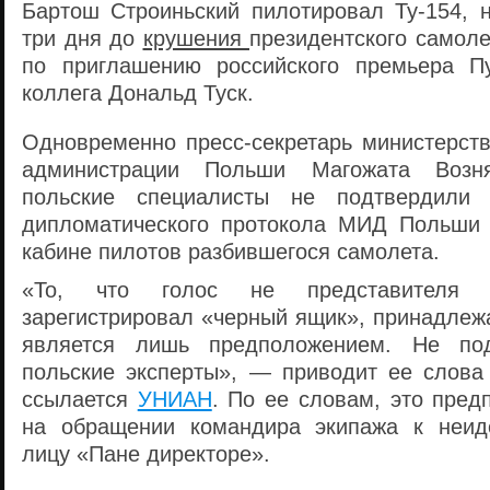
Бартош Строиньский пилотировал Ту-154, н
три дня до
крушения
президентского самол
по приглашению российского премьера Пу
коллега Дональд Туск.
Одновременно пресс-секретарь министерств
администрации Польши Магожата Возн
польские специалисты не подтвердили 
дипломатического протокола МИД Польш
кабине пилотов разбившегося самолета.
«То, что голос не представителя э
зарегистрировал «черный ящик», принадлеж
является лишь предположением. Не под
польские эксперты», — приводит ее слова
ссылается
УНИАН
. По ее словам, это пред
на обращении командира экипажа к неид
лицу «Пане директоре».