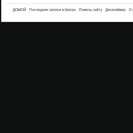
ДОМОЙ
Последние записи в блогах
Помочь сайту
Дисклэймер
О 