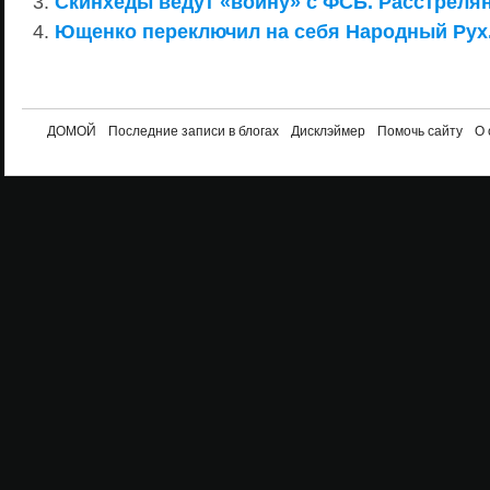
Скинхеды ведут «войну» с ФСБ. Расстреля
Ющенко переключил на себя Народный Рух
ДОМОЙ
Последние записи в блогах
Дисклэймер
Помочь сайту
О 