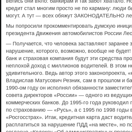
велись они вяло: банкирам и так забот хватало. Но
кредит стал многим просто не по карману: люди бы
могут. А тут — всех обяжут ЗАКОНОДАТЕЛЬНО лез
Мы попросили прокомментировать думскую иници
президента Движения автомобилистов России Ле
— Получается, что человека заставляют заранее з
нарушение, которого, возможно, вообще не будет! А
банк и страховая компания будут эти средства пр
неплохой доход с миллионов водителей. В этом н
удивительного. Ведь автор этого законопроекта, 
Владислав Матусович Резник, сам в прошлом и ба
1990-ом году он исполнял обязанности заместите
совета директоров «России» — одного из ведущих
коммерческих банков. До 1995-го года руководил
по страхованию — «Русь», а с 1995 по 1998 годы
«Росгосстрах». Итак, кредитная карта даст водит
расплатиться за нарушение ПДД «на месте», но по
согласно «Кодексу «Об административных правон