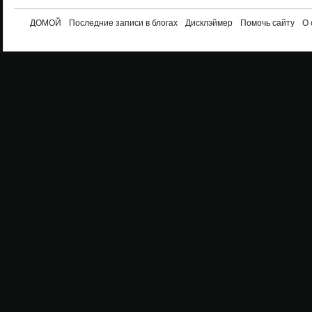
ДОМОЙ
Последние записи в блогах
Дисклэймер
Помочь сайту
О 