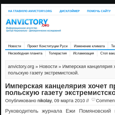
НА ГЛАВНУЮ ANVICTORY.ORG
ДИСКЛЭЙМЕР
ПОМОЧЬ САЙТУ
Новости
Проект Конституции Руси
Изменение климата
Те
Несвободная планета
Толерастия
Исламизация
Стоп вак
anvictory.org
»
Новости
» Имперская канцелярия х
польскую газету экстремистской.
Имперская канцелярия хочет п
польскую газету экстремистско
Опубликовано
nikolay
, 09 марта 2010 //
Comments 
Руководитель журнала Ежи Помяновский 