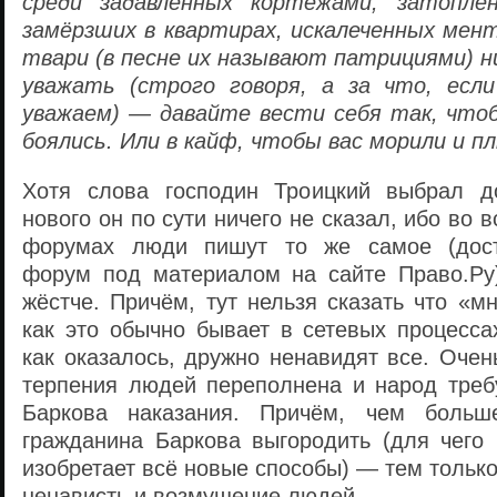
среди задавленных кортежами, затопле
замёрзших в квартирах, искалеченных мен
твари (в песне их называют патрициями) н
уважать (строго говоря, а за что, есл
уважаем) — давайте вести себя так, что
боялись. Или в кайф, чтобы вас морили и п
Хотя слова господин Троицкий выбрал до
нового он по сути ничего не сказал, ибо во в
форумах люди пишут то же самое (дост
форум под материалом на сайте Право.Ру
жёстче. Причём, тут нельзя сказать что «м
как это обычно бывает в сетевых процесса
как оказалось, дружно ненавидят все. Очен
терпения людей переполнена и народ треб
Баркова наказания. Причём, чем больш
гражданина Баркова выгородить (для чего
изобретает всё новые способы) — тем только
ненависть и возмущение людей.