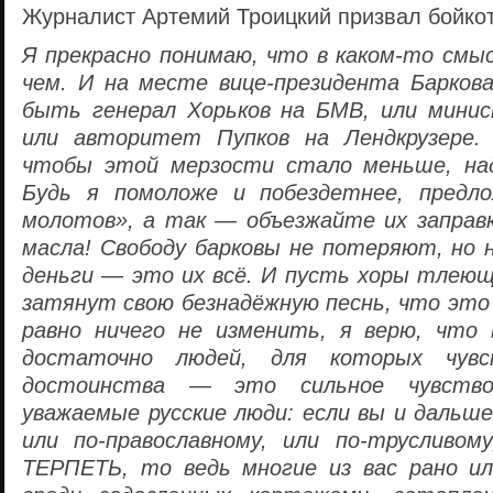
Журналист Артемий Троицкий призвал бойко
Я прекрасно понимаю, что в каком-то смыс
чем. И на месте вице-президента Барков
быть генерал Хорьков на БМВ, или минис
или авторитет Пупков на Лендкрузере.
чтобы этой мерзости стало меньше, на
Будь я помоложе и побездетнее, предл
молотов», а так — объезжайте их заправк
масла! Свободу барковы не потеряют, но н
деньги — это их всё. И пусть хоры тлею
затянут свою безнадёжную песнь, что это 
равно ничего не изменить, я верю, что 
достаточно людей, для которых чувс
достоинства — это сильное чувство
уважаемые русские люди: если вы и дальше
или по-православному, или по-трусливом
ТЕРПЕТЬ, то ведь многие из вас рано ил