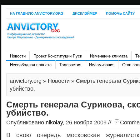
НА ГЛАВНУЮ ANVICTORY.ORG
ДИСКЛЭЙМЕР
ПОМОЧЬ САЙТУ
Новости
Проект Конституции Руси
Изменение климата
Те
Несвободная планета
Толерастия
Исламизация
Стоп вак
anvictory.org
»
Новости
» Смерть генерала Сурико
убийство.
Смерть генерала Сурикова, ско
убийство.
Опубликовано
nikolay
, 26 ноября 2009 //
Comment
В свою очередь московская журналистк