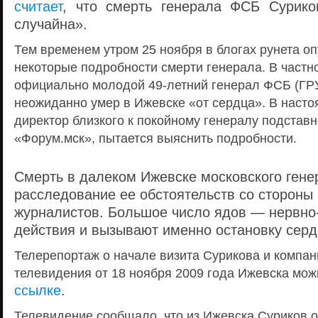
считает
, что смерть генерала ФСБ Сурико
случайна».
Тем временем утром 25 ноября в блогах рунета о
некоторые подробности смерти генерала. В частно
официально молодой 49-летний генерал ФСБ (ГР
неожиданно умер в Ижевске «от сердца». В наст
директор близкого к покойному генералу подставн
«Форум.мск», пытается выяснить подробности.
Смерть в далеком Ижевске московского гене
расследование ее обстоятельств со стороны
журналистов. Большое число ядов — нервно
действия и вызывают именно остановку серд
Телерепортаж о начале визита Сурикова и компан
телевидения от 18 ноября 2009 года Ижевска мож
ссылке
.
Телевидение сообщало, что из Ижевска Суриков 