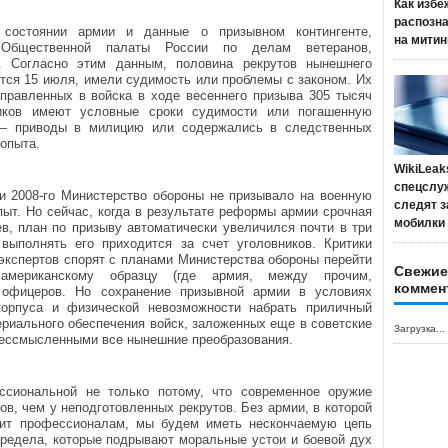
Как избе
распозн
 состоянии армии и данные о призывном контингенте,
на митин
Общественной палаты России по делам ветеранов,
 Согласно этим данным, половина рекрутов нынешнего
ется 15 июля, имели судимость или проблемы с законом. Их
аправленных в войска в ходе весеннего призыва 305 тысяч
иков имеют условные сроки судимости или погашенную
— приводы в милицию или содержались в следственных
 опыта.
WikiLeak
спецслу
ни 2008-го Министерство обороны не призывало на военную
следят з
ыт. Но сейчас, когда в результате реформы армии срочная
мобилки
в, план по призыву автоматически увеличился почти в три
выполнять его приходится за счет уголовников. Критики
экспертов спорят с планами Министерства обороны перейти
Свежие
мериканскому образцу (где армия, между прочим,
коммен
 офицеров. Но сохранение призывной армии в условиях
корпуса и физической невозможности набрать приличный
ериального обеспечения войск, заложенных еще в советские
Загрузка...
ессмысленными все нынешние преобразования.
сиональной не только потому, что современное оружие
в, чем у неподготовленных рекрутов. Без армии, в которой
тит профессионалам, мы будем иметь нескончаемую цепь
предела, которые подрывают моральные устои и боевой дух