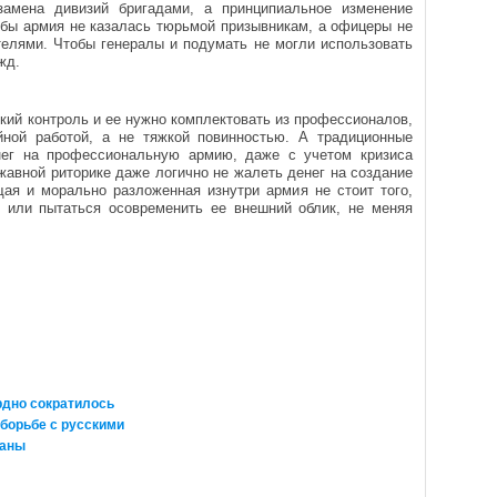
амена дивизий бригадами, а принципиальное изменение
бы армия не казалась тюрьмой призывникам, а офицеры не
елями. Чтобы генералы и подумать не могли использовать
жд.
кий контроль и ее нужно комплектовать из профессионалов,
йной работой, а не тяжкой повинностью. А традиционные
енег на профессиональную армию, даже с учетом кризиса
жавной риторике даже логично не жалеть денег на создание
ая и морально разложенная изнутри армия не стоит того,
 или пытаться осовременить ее внешний облик, не меняя
рдно сократилось
 борьбе с русскими
раны