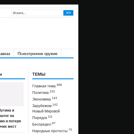
авказ
Психотронное оружие
и
ТЕМЫ
388
Главная тема
232
Политика
143
Экономика
142
Зарубежом
утина и
Новый Мировой
налог на
111
Порядок
ию и потеря
87
Беспредел
очих мест
75
Народные протесты