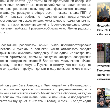
воинских частей. Две трети таких преступлений совершено
снижение абсолютных показателей числа насильственных
ми, распространенность случаев физического насилия к
егативную реакцию в обществе», — сказал глава ГВП. А
ий и навыков работы с подчиненными, педагогической
меры отношения вышестоящих командиров к подчиненным по-
числа таких правонарушений в Военно-воздушных силах,
Неудобн
значения, войсках Приволжско-Уральского, Ленинградского
1917-го,
ота».
юбилей 
состояние российской армии было проиллюстрировано
естана и русских в воинской части алтайского городка
 призывники объявили голодовку. Еще одной иллюстрацией
итрия Артемьева, причины поступка которого совершенно
тетов солдатских матерей Валентина Мельникова: «Наши
отому, что они бегут в Грузию, а потому, что они бегут от
Ратифик
е их долбают, требуют деньги и еще неизвестно что с ними
Таможенн
какие гр
изменен
кой, он ушел бы в Америку, с Финляндией — в Финляндию, с
м, в которых, даже если считать их преувеличением, есть
ьной статистикой самого Министерства обороны, «каждый
в войсках, так или иначе, больше или меньше подвергается
гательству денег. У них там и голод, и грязь. Солдат ходит
.