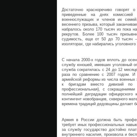
Достаточно красноречиво говорят о
приведенные на днях комиссией 
военнослужащих и членов их семей.
весеннего призыва, который заканчива
набралось около 170 тысяч из пока н
рекрутов. Более 100 тысяч призывн
судимость, еще от 50 до 70 тысяч 
изоляторах, где набирались уголовного
С начала 2000-х годов вплоть до осе
службу юношей, имевших уголовный оп
служба сократилась с 24 до 12 месяце
раза по сравнению с 2007 годом. И 
армейской реформы из числа военных 
к бригадам вместо дивизий по а
профессиональная), с сокращениями
полнейшей деградации офицерского 
контингент новобранцев, скверного мат
времена традиций дедовщины делает б
Армия в России должна быть профес
требует иных профессиональных навыко
за службу государство достойно пла
внутреннего насилия, произвола и бес