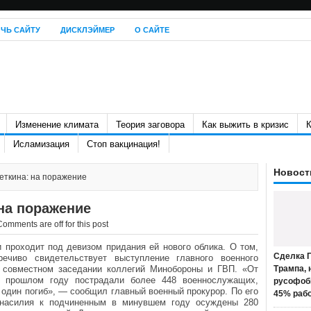
ЧЬ САЙТУ
ДИСКЛЭЙМЕР
О САЙТЕ
Изменение климата
Теория заговора
Как выжить в кризис
К
Исламизация
Стоп вакцинация!
Новост
еткина: на поражение
на поражение
Comments are off for this post
 проходит под девизом придания ей нового облика. О том,
Сделка П
речиво свидетельствует выступление главного военного
 совместном заседании коллегий Минобороны и ГВП. «От
Трампа, 
 прошлом году пострадали более 448 военнослужащих,
русофоб
 один погиб», — сообщил главный военный прокурор. По его
45% раб
 насилия к подчиненным в минувшем году осуждены 280