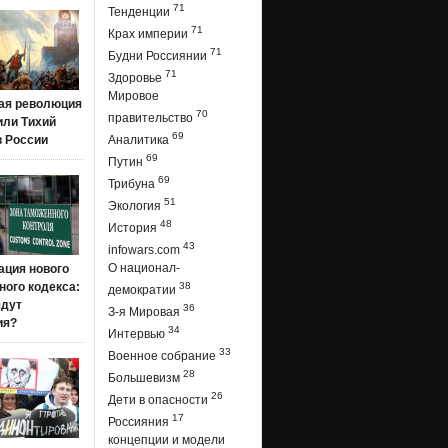
71
Тенденции
71
Крах империи
71
Будни Россиянии
71
Здоровье
Мировое
ая революция
70
правительство
 или Тихий
69
в России
Аналитика
69
Путин
69
Трибуна
51
Экология
48
История
43
infowars.com
О национал-
ация нового
ого кодекса:
38
демократии
ядут
36
З-я Мировая
ия?
34
Интервью
33
Военное собрание
28
Большевизм
26
Дети в опасности
17
Россияния
концепции и модели