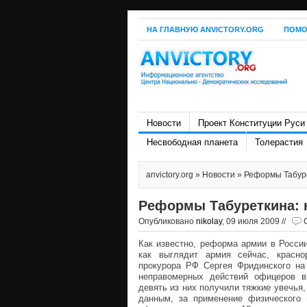
НА ГЛАВНУЮ ANVICTORY.ORG
ПОМО
Новости
Проект Конституции Руси
Несвободная планета
Толерастия
anvictory.org
»
Новости
» Реформы Табур
Реформы Табуреткина: 
Опубликовано
nikolay
, 09 июля 2009 //
Как известно, реформа армии в России
как выглядит армия сейчас, красно
прокурора РФ Сергея Фридинского на
неправомерных действий офицеров в
девять из них получили тяжкие увечья,
данным, за применение физического