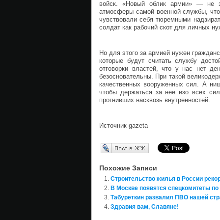
войск. «Новый облик армии» — не з
атмосферы самой военной службы, что
чувствовали себя тюремными надзират
солдат как рабочий скот для личных ну
Но для этого за армией нужен гражданс
которые будут считать службу досто
отговорки властей, что у нас нет д
безосновательны. При такой великодер
качественных вооруженных сил. А нищ
чтобы держаться за нее изо всех сил
прогнивших насквозь внутренностей.
Источник gazeta
Перепост в ЖЖ
Похожие Записи
Строительство жилья в России реко
В Москве появятся спецкомитеты по
Табуреткин развалил ПВО нашей ст
Здравия вам, Славяне!