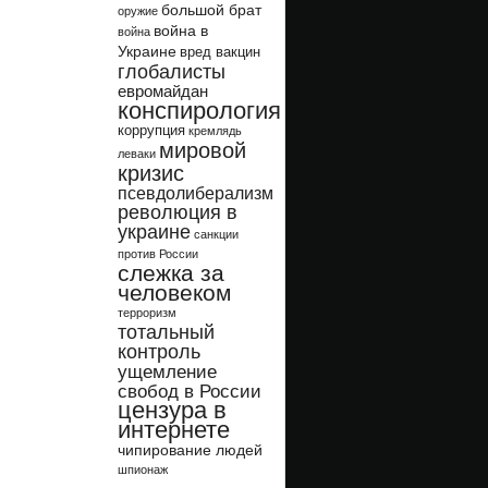
большой брат
оружие
война в
война
Украине
вред вакцин
глобалисты
евромайдан
конспирология
коррупция
кремлядь
мировой
леваки
кризис
псевдолиберализм
революция в
украине
санкции
против России
слежка за
человеком
терроризм
тотальный
контроль
ущемление
свобод в России
цензура в
интернете
чипирование людей
шпионаж