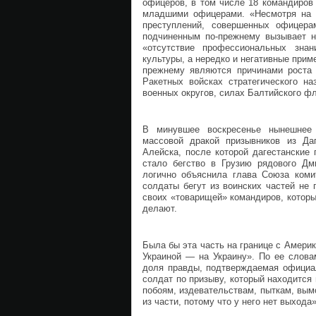
офицеров, в том числе 18 командиров 
младшими офицерами. «Несмотря на 
преступлений, совершенных офицера
подчиненным по-прежнему вызывает н
«отсутствие профессиональных знан
культуры, а нередко и негативные при
прежнему являются причинами роста 
Ракетных войсках стратегического на
военных округов, силах Балтийского фл
В минувшее воскресенье нынешнее 
массовой дракой призывников из Даг
Алейска, после которой дагестанские
стало бегство в Грузию рядового Дм
логично объяснила глава Союза коми
солдаты бегут из воинских частей не п
своих «товарищей» командиров, которы
делают.
Была бы эта часть на границе с Амери
Украиной — на Украину». По ее слова
доля правды, подтверждаемая официал
солдат по призыву, который находится 
побоям, издевательствам, пыткам, вымо
из части, потому что у него нет выхода»