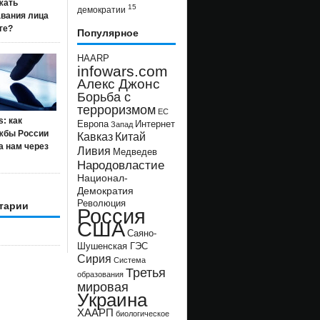
жать
15
демократии
авания лица
ге?
Популярное
HAARP
infowars.com
Алекс Джонс
Борьба с
терроризмом
ЕС
s: как
Европа
Интернет
Запад
жбы России
Кавказ
Китай
а нам через
Ливия
Медведев
Народовластие
Национал-
Демократия
Революция
тарии
Россия
США
Саяно-
Шушенская ГЭС
Сирия
Система
Третья
образования
мировая
Украина
ХААРП
биологическое