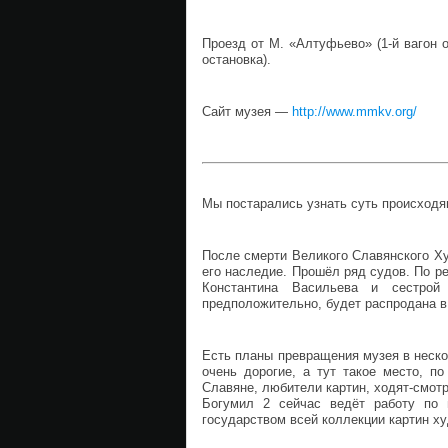
Проезд от М. «Алтуфьево» (1-й вагон от 
остановка).
Сайт музея —
http://www.mmkv.org/
Мы постарались узнать суть происход
После смерти Великого Славянского Х
его наследие. Прошёл ряд судов. По 
Константина Васильева и сестрой 
предположительно, будет распродана в
Есть планы превращения музея в неско
очень дорогие, а тут такое место, п
Славяне, любители картин, ходят-смотр
Богумил 2 сейчас ведёт работу по 
государством всей коллекции картин ху