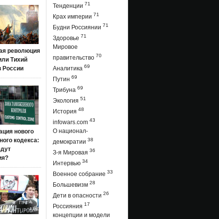
71
Тенденции
71
Крах империи
71
Будни Россиянии
71
Здоровье
Мировое
ая революция
70
правительство
 или Тихий
69
в России
Аналитика
69
Путин
69
Трибуна
51
Экология
48
История
43
infowars.com
О национал-
ация нового
ого кодекса:
38
демократии
ядут
36
З-я Мировая
ия?
34
Интервью
33
Военное собрание
28
Большевизм
26
Дети в опасности
17
Россияния
концепции и модели