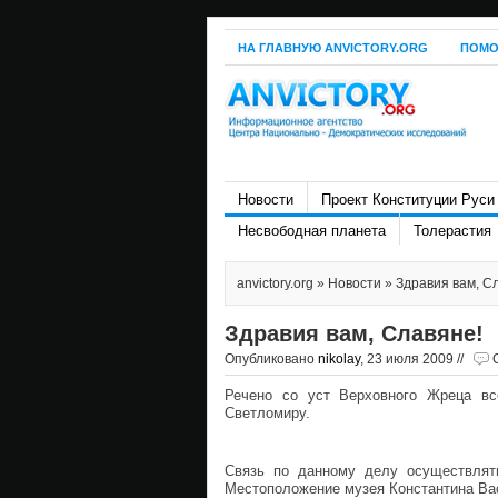
НА ГЛАВНУЮ ANVICTORY.ORG
ПОМО
Новости
Проект Конституции Руси
Несвободная планета
Толерастия
anvictory.org
»
Новости
» Здравия вам, С
Здравия вам, Славяне!
Опубликовано
nikolay
, 23 июля 2009 //
Речено со уст Верховного Жреца вс
Светломиру.
Связь по данному делу осуществлят
Местоположение музея Константина Васи