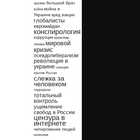
большой брат
оружие
война в
война
Украине
вред вакцин
глобалисты
евромайдан
конспирология
коррупция
кремлядь
мировой
леваки
кризис
псевдолиберализм
революция в
украине
санкции
против России
слежка за
человеком
терроризм
тотальный
контроль
ущемление
свобод в России
цензура в
интернете
чипирование людей
шпионаж