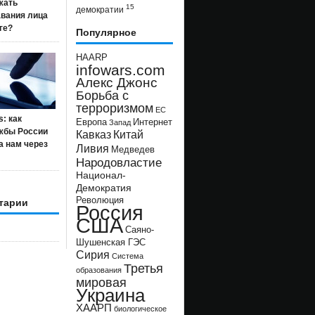
жать
15
демократии
авания лица
ге?
Популярное
HAARP
infowars.com
Алекс Джонс
Борьба с
терроризмом
ЕС
s: как
Европа
Интернет
Запад
жбы России
Кавказ
Китай
а нам через
Ливия
Медведев
Народовластие
Национал-
Демократия
Революция
тарии
Россия
США
Саяно-
Шушенская ГЭС
Сирия
Система
Третья
образования
мировая
Украина
ХААРП
биологическое