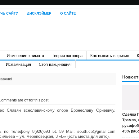
ЧЬ САЙТУ
ДИСКЛЭЙМЕР
О САЙТЕ
Изменение климата
Теория заговора
Как выжить в кризис
К
Исламизация
Стоп вакцинация!
Новост
лавяне!
Comments are off for this post
ех Славян всеславянскому опоре Бронеславу Ориевичу,
Сделка П
Трампа, 
русофоб
ь по телефону 8(926)693 51 59 Mail:
south.cb@gmail.com
45% раб
льева – ул. Череповецкая, 3 «Б» (есть места для авто).