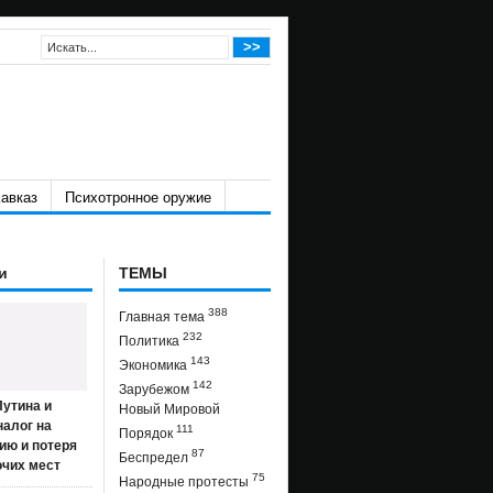
авказ
Психотронное оружие
и
ТЕМЫ
388
Главная тема
232
Политика
143
Экономика
142
Зарубежом
утина и
Новый Мировой
налог на
111
Порядок
ию и потеря
87
Беспредел
очих мест
75
Народные протесты