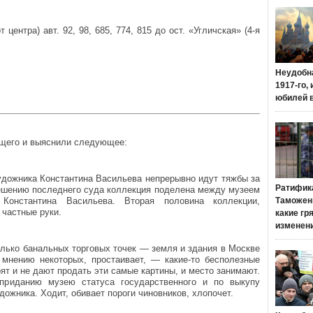
центра) авт. 92, 98, 685, 774, 815 до ост. «Угличская» (4-я
Неудобн
1917-го,
юбилей 
ящего и выяснили следующее:
удожника Константина Васильева непрерывно идут тяжбы за
Ратифик
решению последнего суда коллекция поделена между музеем
Константина Васильева. Вторая половина коллекции,
Таможенн
 частные руки.
какие гр
изменен
лько банальных торговых точек — земля и здания в Москве
о мнению некоторых, простаивает, — какие-то бесполезные
ят и не дают продать эти самые картины, и место занимают.
приданию музею статуса государственного и по выкупу
дожника. Ходит, обивает пороги чиновников, хлопочет.