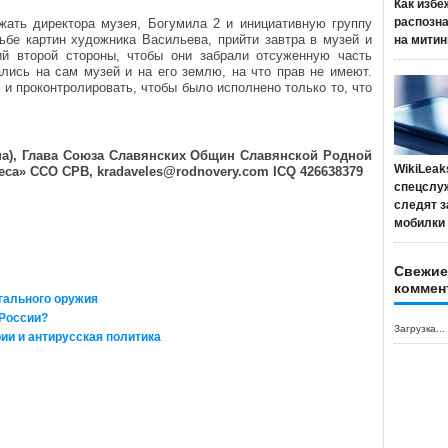
Как избе
распозн
ать директора музея, Богумила 2 и инициативную группу
ьбе картин художника Васильева, прийти завтра в музей и
на митин
ий второй стороны, чтобы они забрали отсуженную часть
ались на сам музей и на его землю, на что прав не имеют.
и проконтролировать, чтобы было исполнено только то, что
на), Глава Союза Славянских Общин Славянской Родной
WikiLeak
леса» ССО СРВ,
kradaveles@rodnovery.com
ICQ 426638379
спецслу
следят з
мобилки
Свежие
коммен
гального оружия
 России?
Загрузка...
и и антирусская политика