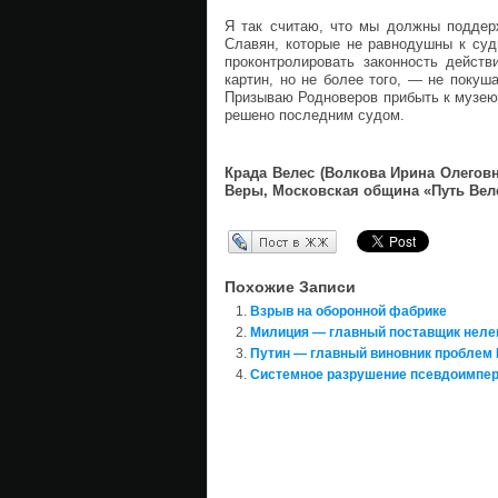
Я так считаю, что мы должны поддерж
Славян, которые не равнодушны к суд
проконтролировать законность действ
картин, но не более того, — не покуш
Призываю Родноверов прибыть к музею 
решено последним судом.
Крада Велес (Волкова Ирина Олегов
Веры, Московская община «Путь Ве
Перепост в ЖЖ
Похожие Записи
Взрыв на оборонной фабрике
Милиция — главный поставщик неле
Путин — главный виновник проблем
Системное разрушение псевдоимпери