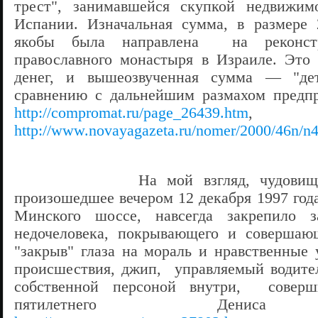
трест", занимавшейся скупкой недвижим
Испании. Изначальная сумма, в размере 
якобы была направлена на реконстр
православного монастыря в Израиле. Это
денег, и вышеозвученная сумма — "де
сравнению с дальнейшим размахо
http://compromat.ru/page_26439.htm
, о
http://www.novayagazeta.ru/nomer/2000/46n/n4
На мой взгляд, чудовищное п
произошедшее вечером 12 декабря 1997 год
Минского шоссе, навсегда закрепило 
недочеловека, покрывающего и совершающ
"закрыв" глаза на мораль и нравственные 
происшествия, джип, управляемый водите
собственной персоной внутри, совер
пятилетнего Дениса