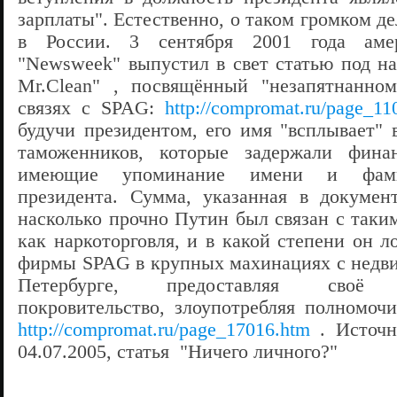
зарплаты". Естественно, о таком громком де
в России. 3 сентября 2001 года аме
"Newsweek" выпустил в свет статью под на
Mr.Clean" , посвящённый "незапятнанном
связях с SPAG:
http://compromat.ru/page_11
будучи президентом, его имя "всплывает" 
таможенников, которые задержали фина
имеющие упоминание имени и фами
президента. Сумма, указанная в докумен
насколько прочно Путин был связан с таки
как наркоторговля, и в какой степени он 
фирмы SPAG в крупных махинациях с недв
Петербурге, предоставляя своё н
покровительство, злоупотребляя полномоч
http://compromat.ru/page_17016.htm
. Источни
04.07.2005, статья "Ничего личного?"