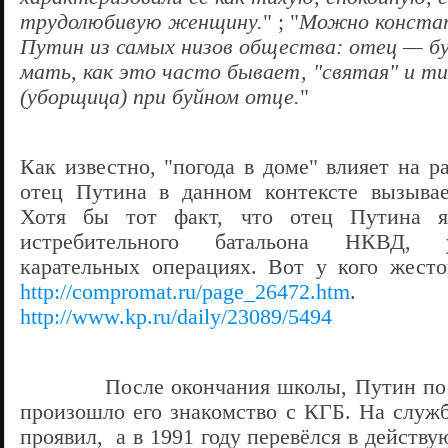
трудолюбивую женщину.
" ; "
Можно конста
Путин из самых низов общества: отец — бу
мать, как это часто бывает, "святая" и т
(уборщица) при буйном отце.
"
Как известно, "погода в доме" влияет на р
отец Путина в данном контексте вызывае
Хотя бы тот факт, что отец Путина яв
истребительного батальона НКВД, 
карательных операциях. Вот у кого жесто
http://compromat.ru/page_26472.htm
. О
http://www.kp.ru/daily/23089/5494
После окончания школы, Путин посту
произошло его знакомство с КГБ. На служб
проявил, а в 1991 году перевёлся в действ