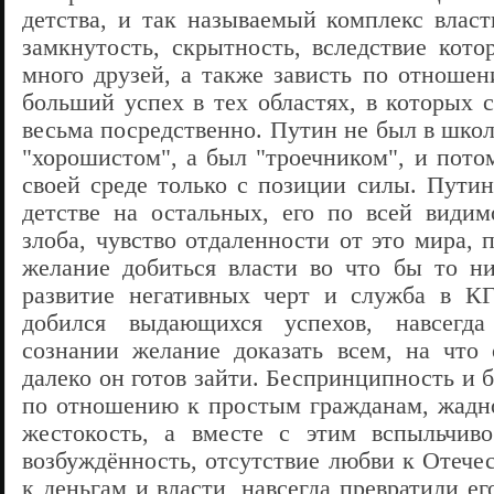
детства, и так называемый комплекс власт
замкнутость, скрытность, вследствие кото
много друзей, а также зависть по отношен
больший успех в тех областях, в которых 
весьма посредственно. Путин не был в шко
"хорошистом", а был "троечником", и пото
своей среде только с позиции силы. Путин
детстве на остальных, его по всей види
злоба, чувство отдаленности от это мира,
желание добиться власти во что бы то н
развитие негативных черт и служба в КГ
добился выдающихся успехов, навсегда
сознании желание доказать всем, на что
далеко он готов зайти. Беспринципность и
по отношению к простым гражданам, жадно
жестокость, а вместе с этим вспыльчив
возбуждённость, отсутствие любви к Отече
к деньгам и власти, навсегда превратили ег