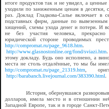
итоге продуктов так и не увидел, а ценны
уходили по заниженным ценам в десятки, с
раз. Доклад Гладкова-Салье включает в с
подставных фирм, данные по вывезенным 
хищений, схемы ухода денег и потери. И в
не без участия человека, прекрасно
юридической стороне проводимых прест
http://compromat.ru/page_9618.htm
. Ор
http://www.glasnostonline.org/fond/sviazi.htm
.
этому докладу. Будь оно исполнено, а вин
места не столь отдалённые, то мы бы име
http://compromat.ru/page_21319.htm
, ориги
http://barabanch.livejournal.com/383390.html
.
История, обернувшаяся разворовыва
долларов, имела место
и
в отношении не
Западной Европе, так и в городе Санкт-Пе