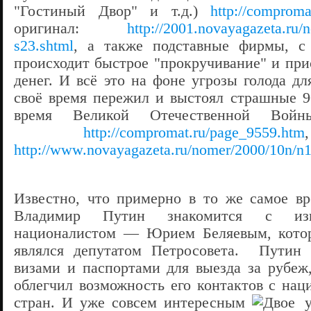
"Гостиный Двор" и т.д.)
http://comprom
оригинал:
http://2001.novayagazeta.ru
s23.shtml
, а также подставные фирмы, 
происходит быстрое "прокручивание" и пр
денег. И всё это на фоне угрозы голода дл
своё время пережил и выстоял страшные 9
время Великой Отечественной Войны
http://compromat.ru/page_9559.htm
http://www.novayagazeta.ru/nomer/2000/10n/n1
Известно, что примерно в то же самое вре
Владимир Путин знакомится с изв
националистом — Юрием Беляевым, кото
являлся депутатом Петросовета. Путин 
визами и паспортами для выезда за рубе
облегчил возможность его контактов с нац
стран.
И уже совсем интересным