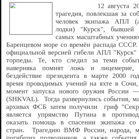
12 августа 2
трагедия, повлекшая за со
человек экипажа АПЛ (а
лодки) "Курск", бывшей 
самых масштабных учениях
Баренцевом море со времён распада СССР. 
официальной версией гибели АПЛ "Курск" 
торпеды. Те, кто следил за теми событ
наверняка помнят ложь и лицемерие, 
бездействие президента в марте 2000 го
время проводимых учений на яхте в Сочи,
момент запуска нового оружия России 
(SHKVAL). Тогда развернулись события, ма
архивах ФСБ затем получили гриф "Секр
является упрямство Путина в противод
оказать помощь в спасении экипажа со
стран. Трагедию ВМФ России, народа, ма
погибших подводников, а также события