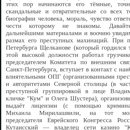
этих пор начинаются его тёмные, точн
скандальные и отвратительные со всех т
биографии человека, мораль, чувство ответ
чести которому не знакомы. Давайт
дальнейшими материалами и воочию увиди
размах его преступных махинаций. При п
Петербурга Щелканове (который гордился т
этой высокой должности работал грузчик
председателем Комитета по внешним свя
Санкт-Петербурга, вступает в контакт с на
влиятельными ОПГ (организованными прес
и авторитетами Северной столицы (в час
преступной группировкой в лице Влади
кличке "Кум" и Олега Шустера), организов
выдаёт лицензии (c помощью криминал
Михаила Мирилашвили, на тот мом
председателя Еврейского Конгресса Ро
Кутаисский — владелец сети казино "К