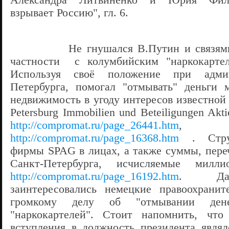
Александра Литвиненко и Юрия Фил
взрывает Россию", гл. 6.
Не гнушался В.Путин и связями с
частности с колумбийским "наркокартел
Используя своё положение при адми
Петербурга, помогал "отмывать" деньги 
недвижимость в угоду интересов известной
Petersburg Immobilien und Beteiligungen Akti
http://compromat.ru/page_26441.htm
,
http://compromat.ru/page_16368.htm
. Струк
фирмы SPAG в лицах, а также суммы, пер
Санкт-Петербурга, исчисляемые милли
http://compromat.ru/page_16192.htm
. Дан
заинтересовались немецкие правоохранит
громкому делу об "отмывании дене
"наркокартелей". Стоит напомнить, чт
вступления в должность президента являл