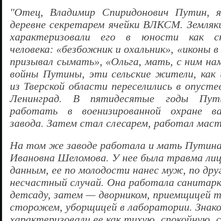
"Отец, Владимир Спиридонович Путин, я
деревне секретарем ячейки ВЛКСМ. Земля
характеризовали его в юности как ск
человека: «безбожник и охальник», «иконы 
призывал сымать», «Ольга, мать, с ним нам
войны Путины, эти сельские жители, как
из Тверской области переселились в опуст
Ленинград. В пятидесятые годы Пут
работать в военизированной охране ва
завода. Затем стал слесарем, работал мас
На том же заводе работала и мать Путин
Ивановна Шеломова. У нее была травма лиц
данным, ее по молодости нанес муж, по др
несчастный случай. Она работала санитарк
детсаду, затем — дворником, приемщицей то
сторожем, уборщицей в лаборатории. Знак
характеризовали ее как тихую, спокойную, 