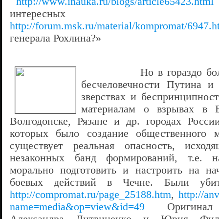
http://www.inauka.ru/blogs/article65423.html
интересных ф
http://forum.msk.ru/material/kompromat/6947.h
генерала Рохлина?»
Но в гораздо бо
бесчеловечности Путина и 
зверствах и беспринципнос
материалам о взрывах в Б
Волгодонске, Рязане и др. городах Росси
которых было создание общественного 
существует реальная опасность, исход
незаконных банд формирований, т.е. 
морально подготовить и настроить на на
боевых действий в Чечне. Были уби
http://compromat.ru/page_25188.htm
,
http://an
name=media&op=view&id=49
Оригинал ма