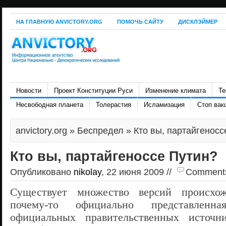
НА ГЛАВНУЮ ANVICTORY.ORG
ПОМОЧЬ САЙТУ
ДИСКЛЭЙМЕР
Новости
Проект Конституции Руси
Изменение климата
Те
Несвободная планета
Толерастия
Исламизация
Стоп вак
anvictory.org
»
Беспредел
» Кто вы, партайгеносс
Кто вы, партайгеноссе Путин?
Опубликовано
nikolay
, 22 июня 2009 //
Comments 
Существует множество версий происхо
почему-то официально представленн
официальных правительственных источн