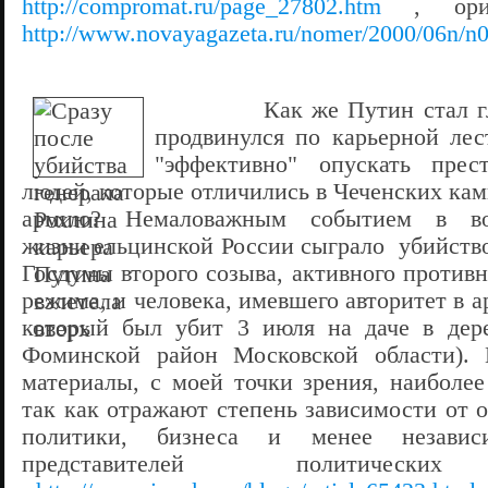
http://compromat.ru/page_27802.htm
, ориги
http://www.novayagazeta.ru/nomer/2000/06n/n0
Как же Путин стал г
продвинулся по карьерной лес
"эффективно" опускать пре
людей, которые отличились в Чеченских кам
армию? Немаловажным событием в вое
жизни ельцинской России сыграло убийство
Госдумы второго созыва, активного против
режима, и человека, имевшего авторитет в а
который был убит 3 июля на даче в дере
Фоминской район Московской области).
материалы, с моей точки зрения, наиболее
так как отражают степень зависимости от 
политики, бизнеса и менее незави
представителей политических