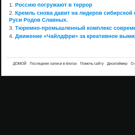
Россию погружают в террор
Кремль снова давит на лидеров сибирской
Руси Родов Славных.
Тюремно-промышленный комплекс соврем
Движение «Чайлдфри» за креативное выми
ДОМОЙ
Последние записи в блогах
Помочь сайту
Дисклэймер
О 