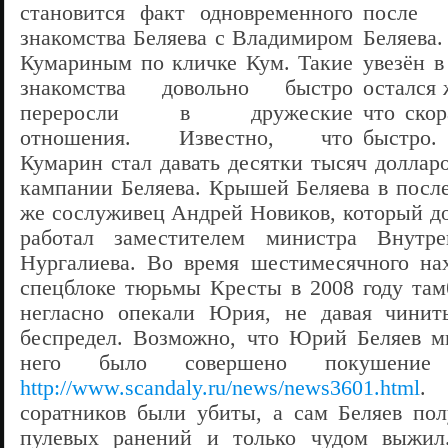
становится факт одновременного
знакомства Беляева с Владимиром
Кумариным по кличке Кум. Такие
знакомства довольно быстро
переросли в дружеские
отношения. Известно, что
Кумарин стал давать десятки тысяч доллар
кампании Беляева. Крышей Беляева в после
же сослуживец Андрей Новиков, который до
работал заместителем министра Внутр
Нургалиева. Во время шестимесячного на
спецблоке тюрьмы Кресты в 2008 году там
негласно опекали Юрия, не давая чинит
беспредел. Возможно, что Юрий Беляев мн
него было совершено покушени
http://www.scandaly.ru/news/news3601.html
. 
соратников были убиты, а сам Беляев по
пулевых ранений и только чудом выжил.