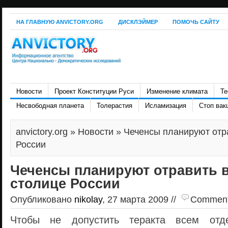
НА ГЛАВНУЮ ANVICTORY.ORG
ДИСКЛЭЙМЕР
ПОМОЧЬ САЙТУ
Новости
Проект Конституции Руси
Изменение климата
Те
Несвободная планета
Толерастия
Исламизация
Стоп вак
anvictory.org
»
Новости
» Чеченсы планируют отра
России
Чеченсы планируют отравить 
столице России
Опубликовано
nikolay
, 27 марта 2009 //
Comments 
Чтобы не допустить теракта всем отде