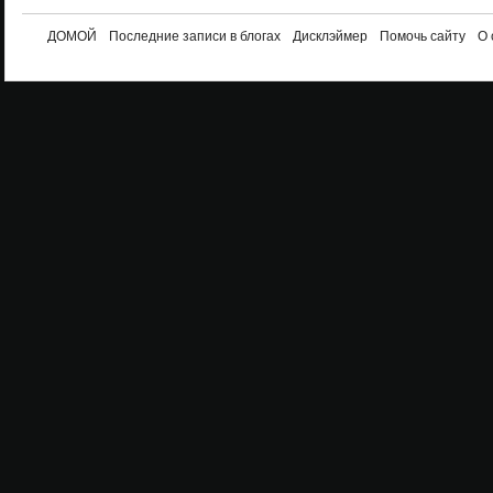
ДОМОЙ
Последние записи в блогах
Дисклэймер
Помочь сайту
О 