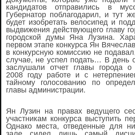
кандидатов отправились в мусо
Губернатор поблагодарил, и тут ж
будет изобретать велосипед и под
выдвижения действующего главу го
городской думы Яна Лузина. Хара
первом этапе конкурса Ян Вячесла
в конкурсную комиссию не подавал,
случае, не успел подать… В день 
заслушали отчет главы города о
2008 году работе и с нетерпение
тайному голосованию по опреде
главы администрации.
Ян Лузин на правах ведущего се
участникам конкурса выступить пе
Однако места, отведенные для ни
зале сидел лишь самый дисци