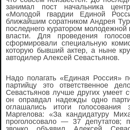
занимал пост начальника центр
«Молодой гвардии Единой Росс
ближайшим соратником Андрея Тур
последнего куратором молодежной 
власти. Для проведения голосо
сформировали специальную комис
которую бывший актер, а ныне кр
автодилер Алексей Севастьянов.
Надо полагать «Единая Россия» п
партийцу это ответственное дел
Севастьянов лучше других умеет сч
он оправдал надежды одно парт
оглашались итоги голосования 
Маргелова: «За кандидатуру Мих
проголосовало — 37 депутатов;
звонко объявил Алексей Севас