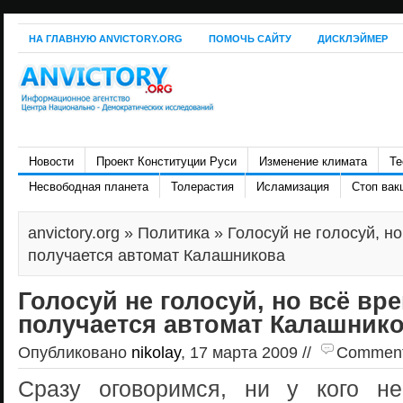
НА ГЛАВНУЮ ANVICTORY.ORG
ПОМОЧЬ САЙТУ
ДИСКЛЭЙМЕР
Новости
Проект Конституции Руси
Изменение климата
Те
Несвободная планета
Толерастия
Исламизация
Стоп вак
anvictory.org
»
Политика
» Голосуй не голосуй, н
получается автомат Калашникова
Голосуй не голосуй, но всё вр
получается автомат Калашник
Опубликовано
nikolay
, 17 марта 2009 //
Comments 
Сразу оговоримся, ни у кого н