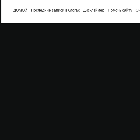
ДОМОЙ
Последние записи в блогах
Дисклэймер
Помочь сайту
О 