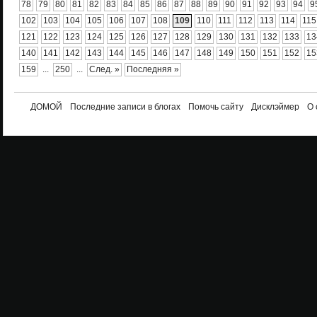
78
79
80
81
82
83
84
85
86
87
88
89
90
91
92
93
94
9
102
103
104
105
106
107
108
109
110
111
112
113
114
115
121
122
123
124
125
126
127
128
129
130
131
132
133
13
140
141
142
143
144
145
146
147
148
149
150
151
152
15
159
...
250
...
След. »
Последняя »
ДОМОЙ
Последние записи в блогах
Помочь сайту
Дисклэймер
О 