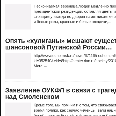
Нескончаемая вереница людей медленно пр
президентской резиденции, оставляя цветы 
стоящим у въезда во дворец памятником кня
и белые розы, красные и белые гвоздики,...
Опять «хулиганы» мешают сущес
шансоновой Путинской России…
http://www.echo.msk.ru/news/671165-echo.htmlht
id=352540&cid=8http://center.rian.ru/society/2
More →
Заявление ОУКФЛ в связи с траге
над Смоленском
Кроме того, мы помним и о том, что связывае
время поляки, как сейчас чеченцы, вели на
борьбу против Российской империи и добилис