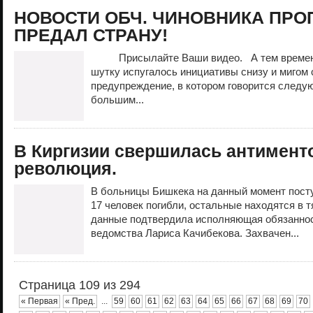
НОВОСТИ ОБЧ. ЧИНОВНИКА ПРО
ПРЕДАЛ СТРАНУ!
Присылайте Ваши видео. А тем времене
шутку испугалось инициативы снизу и мигом 
предупреждение, в котором говорится следу
большим...
В Киргизии свершилась антимент
революция.
В больницы Бишкека на данный момент пост
17 человек погибли, остальные находятся в 
данные подтвердила исполняющая обязаннос
ведомства Лариса Качибекова. Захвачен...
Страница 109 из 294
« Первая
« Пред.
...
59
60
61
62
63
64
65
66
67
68
69
70