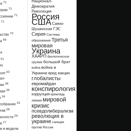
Национал-
71
ии
Демократия
71
перии
Революция
Россия
71
оссиянии
США
71
е
Саяно-
Шушенская ГЭС
70
Сирия
льство
Система
Третья
69
образования
ка
мировая
Украина
69
ХААРП
биологическое
51
я
большой брат
оружие
48
война в
война
43
Украине
вред вакцин
.com
глобалисты
ал-
евромайдан
38
тии
конспирология
36
овая
коррупция
кремлядь
34
ю
мировой
леваки
33
 собрание
кризис
28
псевдолиберализм
изм
революция в
26
пасности
украине
санкции
17
ия
против России
и и модели