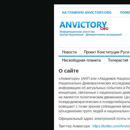
НА ГЛАВНУЮ ANVICTORY.ORG
ПОМО
Новости
Проект Конституции Руси
Несвободная планета
Толерастия
О сайте
«Анвиктори» (АНП или «Академия Национ
Национально-Демократических исследован
информацию об актуальных событиях в Рос
концепции, связанные с национально-дем
не является политическим движением. Цел
псевдодемократических и псевдолибераль
освещает с точки зрения соблюдения мех
объединению групп людей и национально
Официальный адрес электронной почты по
Твиттер Анвиктори :
https://twitter.com/Anvic