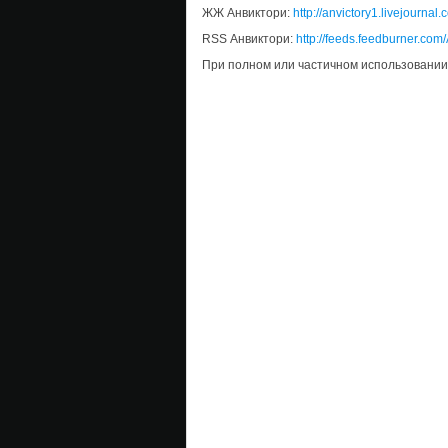
ЖЖ Анвиктори:
http://anvictory1.livejournal
RSS Анвиктори:
http://feeds.feedburner.com/
При полном или частичном использовании м