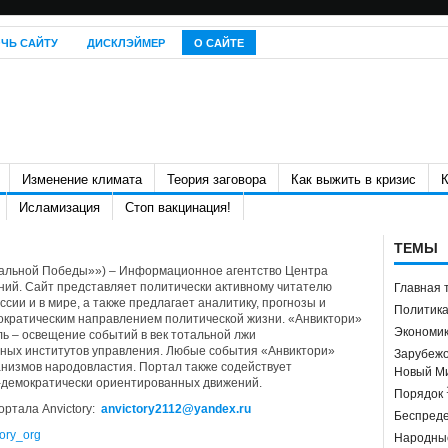
ЧЬ САЙТУ
ДИСКЛЭЙМЕР
О САЙТЕ
Изменение климата
Теория заговора
Как выжить в кризис
К
Исламизация
Стоп вакцинация!
ТЕМЫ
альной Победы»») – Информационное агентство Центра
ий. Сайт представляет политически активному читателю
Главная 
сии и в мире, а также предлагает аналитику, прогнозы и
Политик
ократическим направлением политической жизни. «Анвиктори»
Экономи
ь – освещение событий в век тотальной лжи
ных институтов управления. Любые события «Анвиктори»
Зарубеж
анизмов народовластия. Портал также содействует
Новый М
-демократически ориентированных движений.
Порядок
ртала Anvictory:
anvictory2112@yandex.ru
Беспред
tory_org
Народны