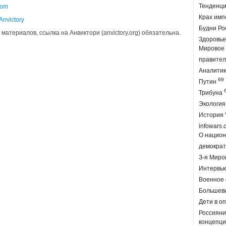
Тенденц
.com
Крах им
Anvictory
Будни Р
атериалов, ссылка на Анвиктори (anvictory.org) обязательна.
Здоровь
Мировое
правите
Аналити
69
Путин
Трибуна
Экологи
История
infowars
О национ
демокра
З-я Мир
Интервь
Военное
Большев
Дети в о
Россиян
концепци