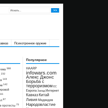
авказ
Психотронное оружие
Популярное
HAARP
388
тема
infowars.com
232
а
Алекс Джонс
143
ка
Борьба с
142
терроризмом
ом
ЕС
ировой
Европа
Интернет
Запад
111
Кавказ
Китай
Ливия
87
Медведев
ел
Народовластие
75
е протесты