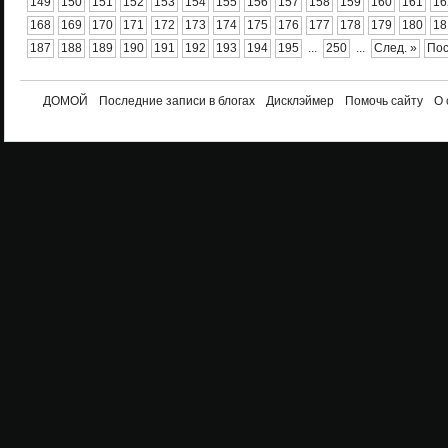
149
150
151
152
153
154
155
156
157
158
159
160
161
16
168
169
170
171
172
173
174
175
176
177
178
179
180
18
187
188
189
190
191
192
193
194
195
...
250
...
След. »
Пос
ДОМОЙ
Последние записи в блогах
Дисклэймер
Помочь сайту
О 