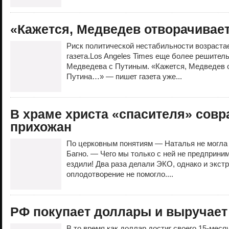
«Кажется, Медведев отворачивает
Риск политической нестабильности возраста
газета.Los Angeles Times еще более решител
Медведева с Путиным. «Кажется, Медведев о
Путина…» — пишет газета уже...
В храме христа «спасителя» сов
прихожан
По церковным понятиям — Наталья не могла 
Багно. — Чего мы только с ней не предприним
ездили! Два раза делали ЭКО, однако и экст
оплодотворение не помогло....
РФ покупает доллары и выручае
В то время как доллар достиг своего 15-мес