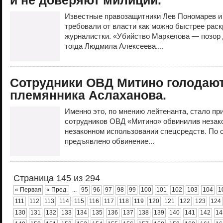
и не доверяют милиции.
Известные правозащитники Лев Пономарев 
требовали от власти как можно быстрее раск
журналистки. «Убийство Маркелова — позор 
тогда Людмила Алексеева....
Сотрудники ОВД Митино голодают
племянника Аслаханова.
Именно это, по мнению лейтенанта, стало при
сотрудников ОВД «Митино» обвинилив незак
незаконном использовании спецсредств. По 
предъявлено обвинение...
Страница 145 из 294
« Первая
« Пред.
...
95
96
97
98
99
100
101
102
103
104
1
111
112
113
114
115
116
117
118
119
120
121
122
123
124
130
131
132
133
134
135
136
137
138
139
140
141
142
14