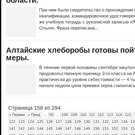
области.
При нем были свидетельство о прохождении
квалификации, командировочное удостовере
же учебную тетрадь с рукописной записью «
Ольги». Фраза переписана...
Алтайские хлеборобы готовы пой
меры.
В течение первой половины сентября закупоч
продовольственную пшеницу 3-го класса на А
практически до уровня себестоимости — 4 тыс
начале недели цена приемки зерна снизилась
Страница 158 из 294
« Первая
« Пред.
...
50
...
108
109
110
111
112
113
114
115
122
123
124
125
126
127
128
129
130
131
132
133
134
13
141
142
143
144
145
146
147
148
149
150
151
152
153
15