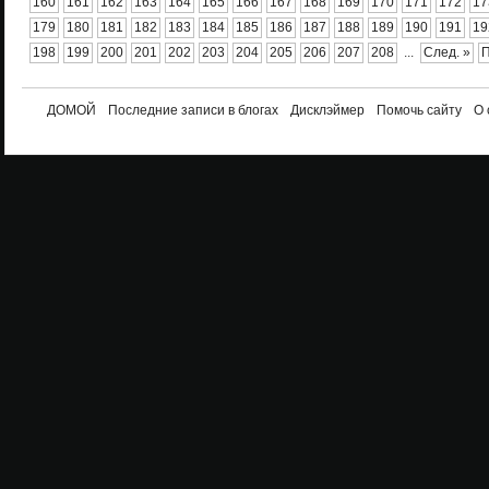
160
161
162
163
164
165
166
167
168
169
170
171
172
17
179
180
181
182
183
184
185
186
187
188
189
190
191
19
198
199
200
201
202
203
204
205
206
207
208
...
След. »
П
ДОМОЙ
Последние записи в блогах
Дисклэймер
Помочь сайту
О 