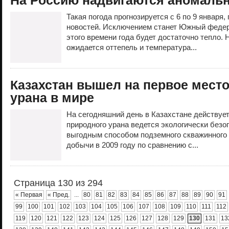
На Россию надвигаются аномаль
Такая погода прогнозируется с 6 по 9 января
новостей. Исключением станет Южный федера
этого времени года будет достаточно тепло. 
ожидается оттепель и температура...
Казахстан вышел на первое мест
урана в мире
На сегодняшний день в Казахстане действует
природного урана ведется экологически без
выгодным способом подземного скважинного
добычи в 2009 году по сравнению с...
Страница 130 из 294
« Первая
« Пред.
...
80
81
82
83
84
85
86
87
88
89
90
91
99
100
101
102
103
104
105
106
107
108
109
110
111
112
119
120
121
122
123
124
125
126
127
128
129
130
131
13