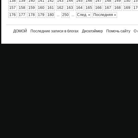
138
139
140
141
142
143
144
145
146
147
148
149
150
15
157
158
159
160
161
162
163
164
165
166
167
168
169
17
176
177
178
179
180
...
250
...
След. »
Последняя »
ДОМОЙ
Последние записи в блогах
Дисклэймер
Помочь сайту
О 