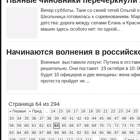
Пьяные чиновники перечеркнули 
Вечер субботы. Таня со своей тетей Ольгой о
Школьница готовилась к соревнованиям. Ма
детства: дорога между селами Елань и Крас
машин здесь особого нет: по одной...
Начинаются волнения в российск
Военные выставили лозунг: Путина в отста
решительно. Они поставят 19 октября в 10: 0
будет 10 офицеров и две женщины: жена офи
протеста пройдет не ...
Страница 64 из 294
« Первая
« Пред.
...
14
15
16
17
18
19
20
21
22
23
24
25
33
34
35
36
37
38
39
40
41
42
43
44
45
46
47
48
49
5
58
59
60
61
62
63
64
65
66
67
68
69
70
71
72
73
74
7
83
84
85
86
87
88
89
90
91
92
93
94
95
96
97
98
99
1