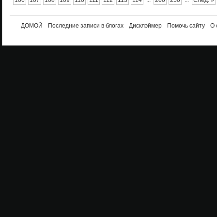
106
107
108
109
110
111
112
113
114
...
200
250
...
След. »
ДОМОЙ
Последние записи в блогах
Дисклэймер
Помочь сайту
О 