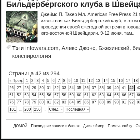
Бильдербергского клуба в Швейц
Джеймс П. Такер Мл. American Free Press 21 
известная как Бильдербергский клуб, в этом 
проведения своей ежегодной встречи в город
юго-восточной Швейцарии, 9-12 июня, там...
Тэги
infowars.com
,
Алекс Джонс
,
Бжезинский
,
би
конспирология
Страница 42 из 294
« Пред.
1
2
3
4
5
6
7
8
9
10
11
12
13
14
15
16
17
18
26
27
28
29
30
31
32
33
34
35
36
37
38
39
40
41
42
4
51
52
53
54
55
56
57
58
59
60
61
62
63
64
65
66
67
6
76
77
78
79
80
81
82
83
84
85
86
87
88
89
90
91
92
9
101
...
200
250
...
След. »
Последняя »
ДОМОЙ
Последние записи в блогах
Дисклэймер
Помочь сайту
О 