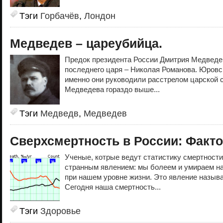
Тэги
Горбачёв
,
Лондон
Медведев – цареубийца.
Предок президента России Дмитрия Медведе
последнего царя – Николая Романова. Юров
именно они руководили расстрелом царской 
Медведева гораздо выше...
Тэги
Медведв
,
Медведев
Сверхсмертность в России: Факто
Ученые, котрые ведут статистику смертности
странным явлением: мы болеем и умираем н
при нашем уровне жизни. Это явление назыв
Сегодня наша смертность...
Тэги
Здоровье