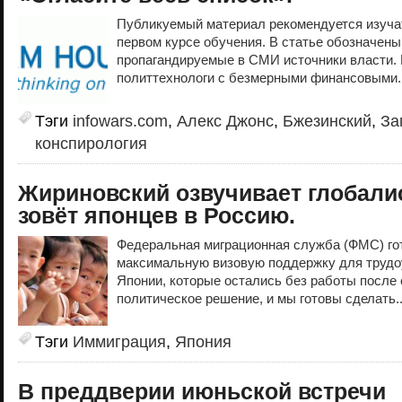
Публикуемый материал рекомендуется изучат
первом курсе обучения. В статье обозначены
пропагандируемые в СМИ источники власти
политтехнологи с безмерными финансовыми.
Тэги
infowars.com
,
Алекс Джонс
,
Бжезинский
,
За
конспирология
Жириновский озвучивает глобали
зовёт японцев в Россию.
Федеральная миграционная служба (ФМС) гот
максимальную визовую поддержку для трудо
Японии, которые остались без работы после 
политическое решение, и мы готовы сделать.
Тэги
Иммиграция
,
Япония
В преддверии июньской встречи