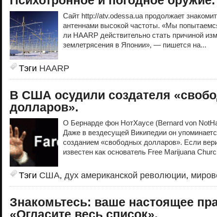
Психотронное и погодное оружие.
Сайт http://atv.odessa.ua продолжает знако
антеннами высокой частоты. «Мы попытаемся
ли HAARP действительно стать причиной изм
землетрясения в Японии», — пишется на...
Тэги
HAARP
В США осудили создателя «своб
долларов».
О Бернарде фон НотХаусе (Bernard von NotHa
Даже в вездесущей Википедии он упоминается
созданием «свободных долларов». Если вери
известен как основатель Free Marijuana Church
Тэги
США
,
дух американской революции
,
миров
Знакомьтесь: ваше настоящее пр
«Огласите весь список».