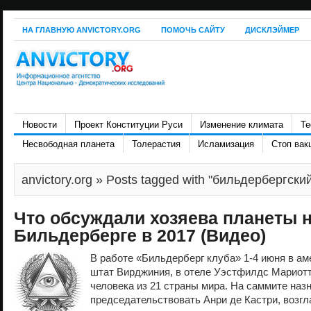
НА ГЛАВНУЮ ANVICTORY.ORG
ПОМОЧЬ САЙТУ
ДИСКЛЭЙМЕР
Новости
Проект Конституции Руси
Изменение климата
Те
Несвободная планета
Толерастия
Исламизация
Стоп вак
anvictory.org
» Posts tagged with "бильдербергский
Что обсуждали хозяева планеты 
Бильдерберге в 2017 (Видео)
В работе «Бильдерберг клуба» 1-4 июня в а
штат Вирджиния, в отеле Уэстфилдс Мариотт
человека из 21 страны мира. На саммите наз
председательствовать Анри де Кастри, возгл