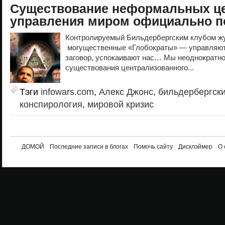
Существование неформальных ц
управления миром официально п
Контролируемый Бильдербергским клубом жу
могущественные «Глобократы» — управляют 
заговор, успокаивают нас… Мы неоднократн
существования централизованного...
Тэги
infowars.com
,
Алекс Джонс
,
бильдербергски
конспирология
,
мировой кризис
ДОМОЙ
Последние записи в блогах
Помочь сайту
Дисклэймер
О 