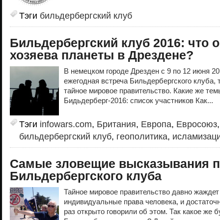
Тэги
бильдербергский клуб
Бильдербергский клуб 2016: что 
хозяева планеты в Дрездене?
В немецком городе Дрезден с 9 по 12 июня 20
ежегодная встреча Бильдербергского клуба, т
тайное мировое правительство. Какие же тем
Бидьдерберг-2016: список участников Как...
Тэги
infowars.com
,
Британия
,
Европа
,
Евросоюз
бильдербергский клуб
,
геополитика
,
исламизац
Самые зловещие высказывания п
Бильдербергского клуба
Тайное мировое правительство давно жаждет
индивидуальные права человека, и достаточ
раз открыто говорили об этом. Так какое же 