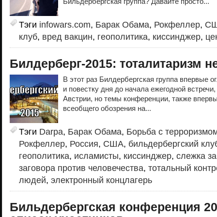
Бильдербергская группа? Давайте просто...
Тэги
infowars.com
,
Барак Обама
,
Рокфеллер
,
С
клуб
,
вред вакцин
,
геополитика
,
киссинджер
,
це
Билдерберг-2015: тоталитаризм не
В этот раз Билдербергская группа впервые о
и повестку дня до начала ежегодной встречи,
Австрии, но темы конференции, также вперв
всеобщего обозрения на...
Тэги
Darpa
,
Барак Обама
,
Борьба с терроризмо
Рокфеллер
,
Россия
,
США
,
бильдербергский клу
геополитика
,
исламисты
,
киссинджер
,
слежка за
заговора против человечества
,
тотальный контр
людей
,
электронный концлагерь
Бильдербергская конференция 20