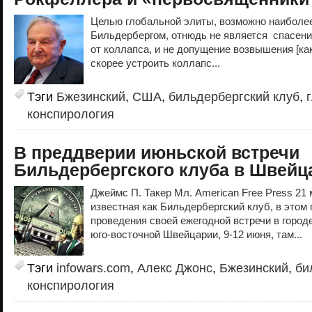
Целью глобальной элиты, возможно наиболе
Бильдербергом, отнюдь не является спасен
от коллапса, и не допущение возвышения [как
скорее устроить коллапс...
Тэги
Бжезинский
,
США
,
бильдербергский клуб
,
конспирология
В преддверии июньской встречи
Бильдербергского клуба в Швейц
Джеймс П. Такер Мл. American Free Press 21 
известная как Бильдербергский клуб, в этом 
проведения своей ежегодной встречи в город
юго-восточной Швейцарии, 9-12 июня, там...
Тэги
infowars.com
,
Алекс Джонс
,
Бжезинский
,
би
конспирология