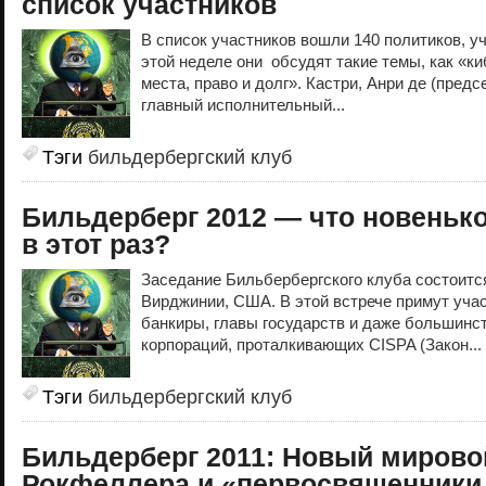
список участников
В список участников вошли 140 политиков, у
этой неделе они обсудят такие темы, как «к
места, право и долг». Кастри, Анри де (пред
главный исполнительный...
Тэги
бильдербергский клуб
Бильдерберг 2012 — что новенько
в этот раз?
Заседание Бильбербергского клуба состоится
Вирджинии, США. В этой встрече примут уча
банкиры, главы государств и даже большинс
корпораций, проталкивающих CISPA (Закон...
Тэги
бильдербергский клуб
Бильдерберг 2011: Новый мирово
Рокфеллера и «первосвященники