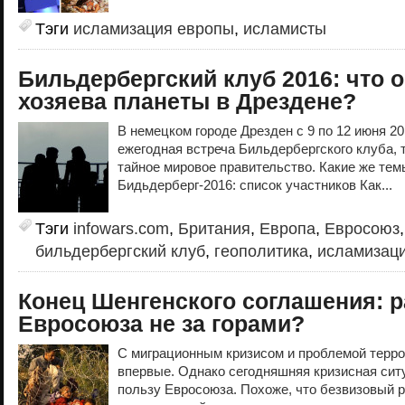
Тэги
исламизация европы
,
исламисты
Бильдербергский клуб 2016: что 
хозяева планеты в Дрездене?
В немецком городе Дрезден с 9 по 12 июня 20
ежегодная встреча Бильдербергского клуба, т
тайное мировое правительство. Какие же тем
Бидьдерберг-2016: список участников Как...
Тэги
infowars.com
,
Британия
,
Европа
,
Евросоюз
бильдербергский клуб
,
геополитика
,
исламизац
Конец Шенгенского соглашения: 
Евросоюза не за горами?
С миграционным кризисом и проблемой терро
впервые. Однако сегодняшняя кризисная сит
пользу Евросоюза. Похоже, что безвизовый 