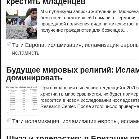
крестить младенцев
Мы публикуем записки жительницы Мюнхена 
беженцев, поглотившей Германию. Германия, 
процедурой получения вида на жительство, 
получение гражданства для беженцев,...
Тэги
Европа
,
исламизация
,
исламизация европ
исламисты
Будущее мировых религий: Ислам
доминировать
При сохранении нынешних тенденций к 2070 
христиан в мире сравняется, их будет пример
говорится в новом исследовании исследоват
Research Center. После этого число приверже
Тэги
исламизация
,
исламизация европы
,
ислам
Шиза и толерастия: в Британии п