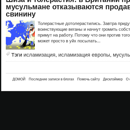
мусульмане отказываются продав
свинину
Толерастные дотолерастились. Завтра приду
воинствующие веганы и начнут громить собст
примут на работу. Потому что они против тог
может просто в уйх посылать...
Тэги
исламизация
,
исламизация европы
,
мусул
ДОМОЙ
Последние записи в блогах
Помочь сайту
Дисклэймер
О 