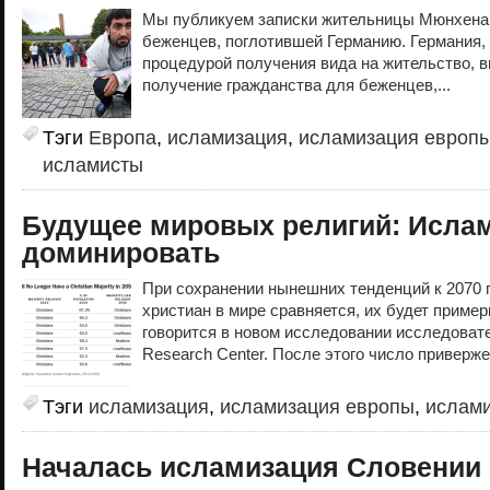
Мы публикуем записки жительницы Мюнхена 
беженцев, поглотившей Германию. Германия, 
процедурой получения вида на жительство, 
получение гражданства для беженцев,...
Тэги
Европа
,
исламизация
,
исламизация европ
исламисты
Будущее мировых религий: Ислам
доминировать
При сохранении нынешних тенденций к 2070 
христиан в мире сравняется, их будет пример
говорится в новом исследовании исследоват
Research Center. После этого число приверже
Тэги
исламизация
,
исламизация европы
,
ислам
Началась исламизация Словении