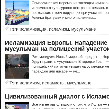
Символическая церемония закладки камня в 
исламского культурного центра состоялась в
нескольких тысяч верующих при участии пр
Аленки Братушек и многочисленных...
Тэги
исламизация
,
исламизм
,
мусульмане
Исламизация Европы. Нападение
мусульман на полицеский участо
Рекомендуем: Новый мировой порядок — Чер
будут править мусульмане В городке Трапп 
полицейский патруль увидел на остановке же
парандже или никабе — не...
Тэги
исламизм
,
исламисты
,
мусульмане
Цивилизованный диалог с Ислам
Все мы не раз слышали о том, что Ислам — 