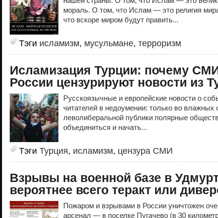
нашей страны. О том, что Ислам — это велик
мораль. О том, что Ислам — это религия мира
что вскоре миром будут править...
Тэги
исламизм
,
мусульмане
,
терроризм
Исламизация Турции: почему СМ
России цензурируют новости из Т
Русскоязычные и европейские новости о соб
читателей в недоумении: только во влажных 
леволиберальной публики полярные обществ
объединиться и начать...
Тэги
Турция
,
исламизм
,
цензура СМИ
Взрывы на военной базе в Удмур
вероятнее всего теракт или диве
Пожаром и взрывами в России уничтожен оч
арсенал — в поселке Пугачево (в 30 километр