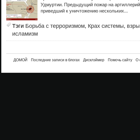
Удмуртии. Предыдущий пожар на артиллерий
приведший к уничтожению нескольких...
Тэги
Борьба с терроризмом
,
Крах системы
,
взры
исламизм
ДОМОЙ
Последние записи в блогах
Дисклэймер
Помочь сайту
О 