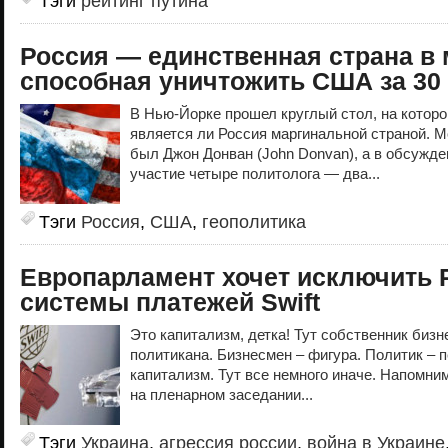
Тэги
рейтинг путина
Россия — единственная страна в 
способная уничтожить США за 30
В Нью-Йорке прошел круглый стол, на котор
является ли Россия маргинальной страной. 
был Джон Донван (John Donvan), а в обсужд
участие четыре политолога — два...
Тэги
Россия
,
США
,
геополитика
Европарламент хочет исключить 
системы платежей Swift
Это капитализм, детка! Тут собственник бизн
политикана. Бизнесмен – фигура. Политик – 
капитализм. Тут все немного иначе. Напомним
на пленарном заседании...
Тэги
Украина
,
агрессия россии
,
война в Украине