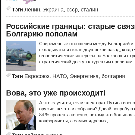
Тэги
Ленин
,
Украина
,
ссср
,
сталин
Российские границы: старые свя
Болгарию пополам
Современные отношения между Болгарией и 
складываться около двух веков назад, когда 
геополитические интересы на Балканах и ст
стратегический доступ к турецким проливам..
Тэги
Евросоюз
,
НАТО
,
Энергетика
,
болгария
Вова, это уже происходит!
А что случится, если электорат Путина восп
оружие, печать и собрания? Давай попробую
84 % процента конечно, потому что большая 
конформисты, а самых ядрёных,...