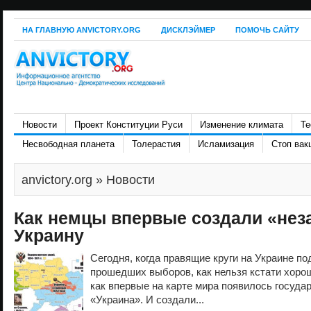
НА ГЛАВНУЮ ANVICTORY.ORG
ДИСКЛЭЙМЕР
ПОМОЧЬ САЙТУ
Новости
Проект Конституции Руси
Изменение климата
Те
Несвободная планета
Толерастия
Исламизация
Стоп вак
anvictory.org
» Новости
Как немцы впервые создали «не
Украину
Сегодня, когда правящие круги на Украине п
прошедших выборов, как нельзя кстати хорош
как впервые на карте мира появилось госуда
«Украина». И создали...