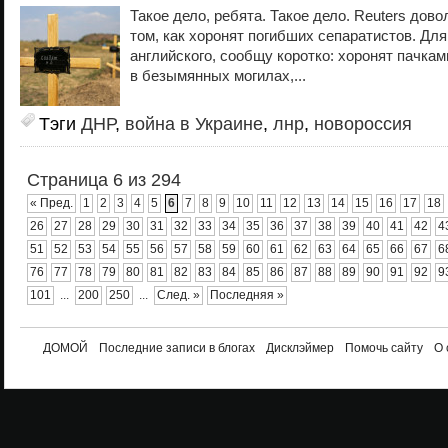
Такое дело, ребята. Такое дело. Reuters дов
том, как хоронят погибших сепаратистов. Для 
английского, сообщу коротко: хоронят пачкам
в безымянных могилах,...
Тэги
ДНР
,
война в Украине
,
лнр
,
новороссия
Страница 6 из 294
« Пред.
1
2
3
4
5
6
7
8
9
10
11
12
13
14
15
16
17
18
26
27
28
29
30
31
32
33
34
35
36
37
38
39
40
41
42
4
51
52
53
54
55
56
57
58
59
60
61
62
63
64
65
66
67
6
76
77
78
79
80
81
82
83
84
85
86
87
88
89
90
91
92
9
101
...
200
250
...
След. »
Последняя »
ДОМОЙ
Последние записи в блогах
Дисклэймер
Помочь сайту
О 