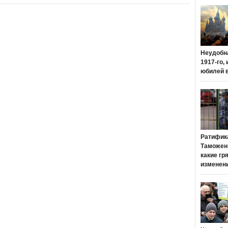
Неудобн
1917-го,
юбилей 
Ратифик
Таможенн
какие гр
изменен