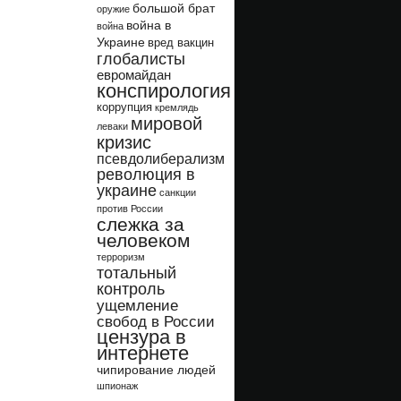
большой брат
оружие
война в
война
Украине
вред вакцин
глобалисты
евромайдан
конспирология
коррупция
кремлядь
мировой
леваки
кризис
псевдолиберализм
революция в
украине
санкции
против России
слежка за
человеком
терроризм
тотальный
контроль
ущемление
свобод в России
цензура в
интернете
чипирование людей
шпионаж