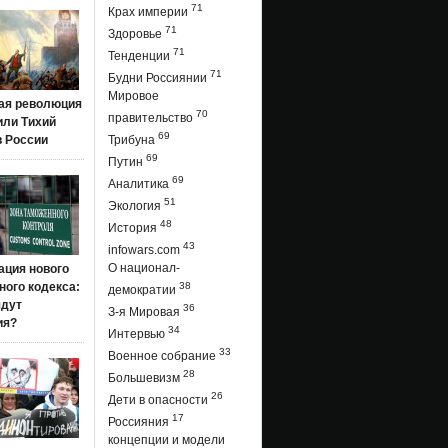
71
Крах империи
71
Здоровье
71
Тенденции
71
Будни Россиянии
Мировое
ая революция
70
правительство
 или Тихий
69
в России
Трибуна
69
Путин
69
Аналитика
51
Экология
48
История
43
infowars.com
О национал-
ация нового
ого кодекса:
38
демократии
ядут
36
З-я Мировая
ия?
34
Интервью
33
Военное собрание
28
Большевизм
26
Дети в опасности
17
Россияния
концепции и модели