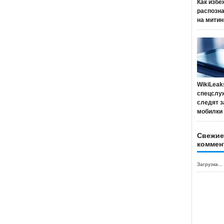
Как избе
распозн
на митин
WikiLeak
спецслу
следят з
мобилки
Свежие
коммен
Загрузка...