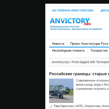
НА ГЛАВНУЮ ANVICTORY.ORG
ДИСК
Новости
Проект Конституции Руси
Несвободная планета
Толерастия
anvictory.org
» Posts tagged with "болгари
Российские границы: старые
Современные отношения
веков назад, когда у Р
стремление получить ст
Тэги
Евросоюз
,
НАТО
,
Энергетика
,
болг