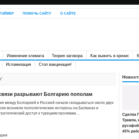
ЛЭЙМЕР
ПОМОЧЬ САЙТУ
О САЙТЕ
Изменение климата
Теория заговора
Как выжить в кризис
К
Исламизация
Стоп вакцинация!
Новост
я"
 связи разрывают Болгарию пополам
 между Болгарией и Россией начали складываться около двух
оссии возникли геополитические интересы на Балканах и
ратегический доступ к турецким проливам....
Сделка П
Трампа, 
русофоб
45% раб
ария