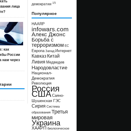
жать
15
демократии
авания лица
ге?
Популярное
HAARP
infowars.com
Алекс Джонс
Борьба с
терроризмом
ЕС
s: как
Европа
Интернет
Запад
жбы России
Кавказ
Китай
а нам через
Ливия
Медведев
Народовластие
Национал-
Демократия
Революция
тарии
Россия
США
Саяно-
Шушенская ГЭС
Сирия
Система
Третья
образования
мировая
Украина
ХААРП
биологическое