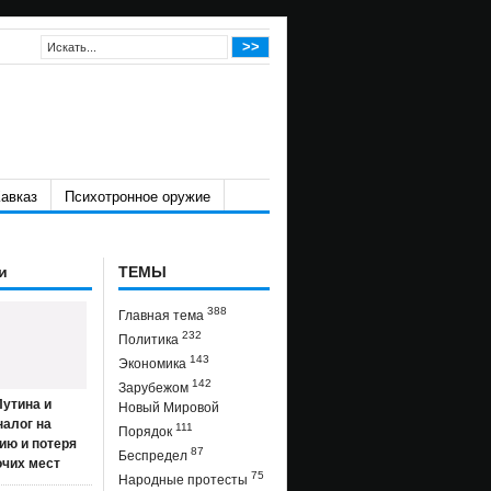
авказ
Психотронное оружие
и
ТЕМЫ
388
Главная тема
232
Политика
143
Экономика
142
Зарубежом
утина и
Новый Мировой
налог на
111
Порядок
ию и потеря
87
Беспредел
очих мест
75
Народные протесты