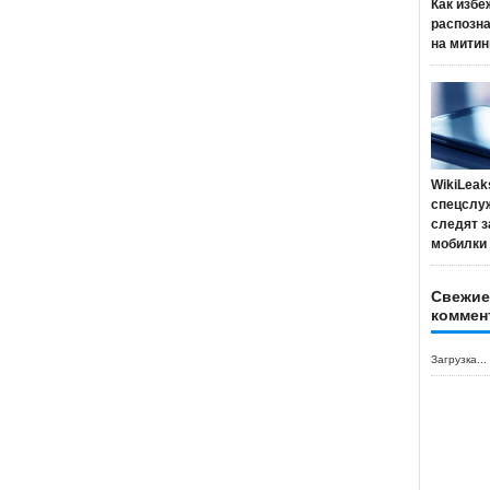
Как избе
распозн
на митин
WikiLeak
спецслу
следят з
мобилки
Свежие
коммен
Загрузка...