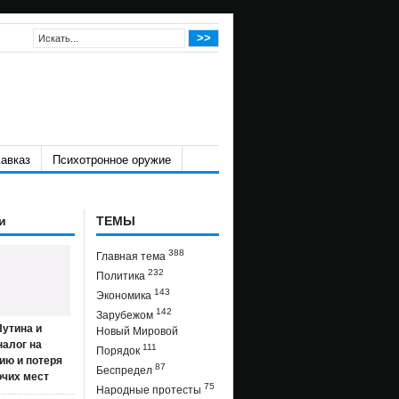
авказ
Психотронное оружие
и
ТЕМЫ
388
Главная тема
232
Политика
143
Экономика
142
Зарубежом
утина и
Новый Мировой
налог на
111
Порядок
ию и потеря
87
Беспредел
очих мест
75
Народные протесты