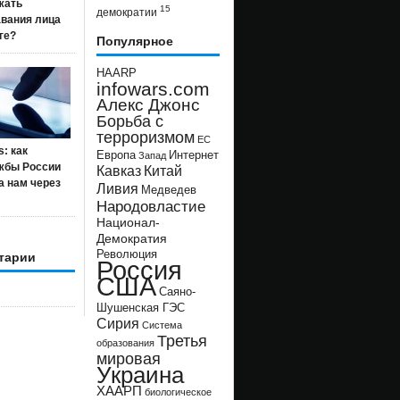
жать
15
демократии
авания лица
ге?
Популярное
HAARP
infowars.com
Алекс Джонс
Борьба с
терроризмом
ЕС
s: как
Европа
Интернет
Запад
жбы России
Кавказ
Китай
а нам через
Ливия
Медведев
Народовластие
Национал-
Демократия
Революция
тарии
Россия
США
Саяно-
Шушенская ГЭС
Сирия
Система
Третья
образования
мировая
Украина
ХААРП
биологическое