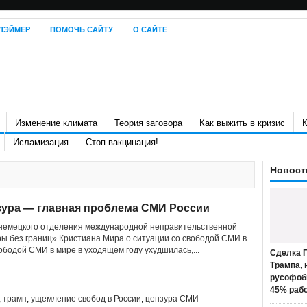
ЛЭЙМЕР
ПОМОЧЬ САЙТУ
О САЙТЕ
Изменение климата
Теория заговора
Как выжить в кризис
К
Исламизация
Стоп вакцинация!
Новост
зура — главная проблема СМИ России
 немецкого отделения международной неправительственной
ы без границ» Кристиана Мира о ситуации со свободой СМИ в
ободой СМИ в мире в уходящем году ухудшилась,...
Сделка П
Трампа, 
русофоб
45% раб
,
трамп
,
ущемление свобод в России
,
цензура СМИ