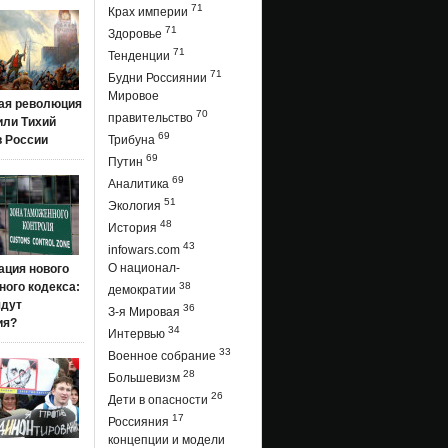
71
Крах империи
71
Здоровье
71
Тенденции
71
Будни Россиянии
Мировое
ая революция
70
правительство
 или Тихий
69
в России
Трибуна
69
Путин
69
Аналитика
51
Экология
48
История
43
infowars.com
О национал-
ация нового
ого кодекса:
38
демократии
ядут
36
З-я Мировая
ия?
34
Интервью
33
Военное собрание
28
Большевизм
26
Дети в опасности
17
Россияния
концепции и модели