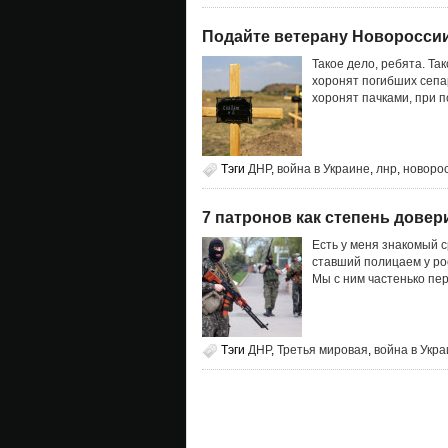
Подайте ветерану Новоросси
Такое дело, ребята. Так
хоронят погибших сепар
хоронят пачками, при п
Тэги
ДНР
,
война в Украине
,
лнр
,
новоро
7 патронов как степень довер
Есть у меня знакомый 
ставший полицаем у рос
Мы с ним частенько пе
Тэги
ДНР
,
Третья мировая
,
война в Укр