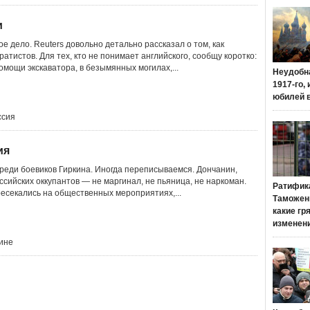
и
ое дело. Reuters довольно детально рассказал о том, как
атистов. Для тех, кто не понимает английского, сообщу коротко:
омощи экскаватора, в безымянных могилах,...
Неудобн
1917-го,
юбилей 
ссия
ия
среди боевиков Гиркина. Иногда переписываемся. Дончанин,
сийских оккупантов — не маргинал, не пьяница, не наркоман.
Ратифик
ресекались на общественных мероприятиях,...
Таможенн
какие гр
изменен
аине