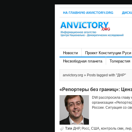
НА ГЛАВНУЮ ANVICTORY.ORG
ДИСК
Новости
Проект Конституции Руси
Несвободная планета
Толерастия
anvictory.org
» Posts tagged with "ДНР"
«Репортеры без границ»: Цен
DW расспросила главу
организации «Репортер
России. Ситуация со св
Тэги
ДНР
,
Росс
,
США
,
контроль сми
,
лнр