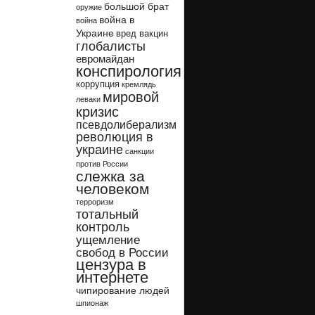
большой брат
оружие
война в
война
Украине
вред вакцин
глобалисты
евромайдан
конспирология
коррупция
кремлядь
мировой
леваки
кризис
псевдолиберализм
революция в
украине
санкции
против России
слежка за
человеком
терроризм
тотальный
контроль
ущемление
свобод в России
цензура в
интернете
чипирование людей
шпионаж