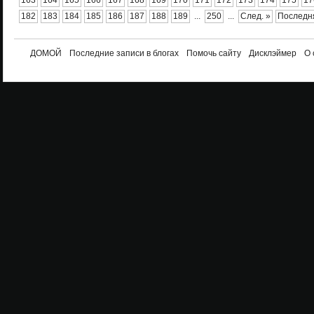
163
164
165
166
167
168
169
170
171
172
173
174
175
17
182
183
184
185
186
187
188
189
...
250
...
След. »
Последн
ДОМОЙ
Последние записи в блогах
Помочь сайту
Дисклэймер
О 