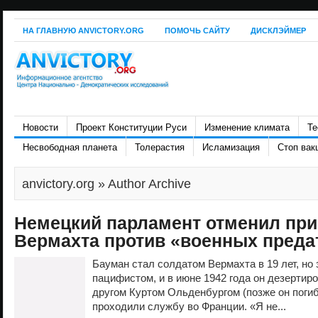
НА ГЛАВНУЮ ANVICTORY.ORG
ПОМОЧЬ САЙТУ
ДИСКЛЭЙМЕР
Новости
Проект Конституции Руси
Изменение климата
Те
Несвободная планета
Толерастия
Исламизация
Стоп вак
anvictory.org
» Author Archive
Немецкий парламент отменил пр
Вермахта против «военных преда
Бауман стал солдатом Вермахта в 19 лет, но
пацифистом, и в июне 1942 года он дезертир
другом Куртом Ольденбургом (позже он погиб
проходили службу во Франции. «Я не...