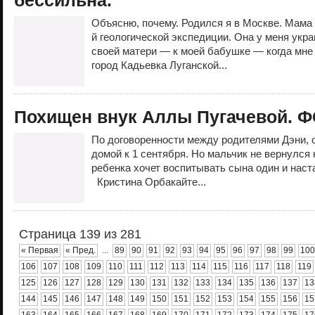
бессильна.
Объясню, почему. Родился я в Москве. Мама 
й геологической экспедиции. Она у меня укра
своей матери — к моей бабушке — когда мне 
город Кадьевка Луганской...
Похищен внук Аллы Пугачевой. 
По договоренности между родителями Дэни, 
домой к 1 сентября. Но мальчик не вернулся к
ребенка хочет воспитывать сына один и наста
Кристина Орбакайте...
Страница 139 из 281
« Первая
« Пред.
...
89
90
91
92
93
94
95
96
97
98
99
100
106
107
108
109
110
111
112
113
114
115
116
117
118
119
125
126
127
128
129
130
131
132
133
134
135
136
137
13
144
145
146
147
148
149
150
151
152
153
154
155
156
15