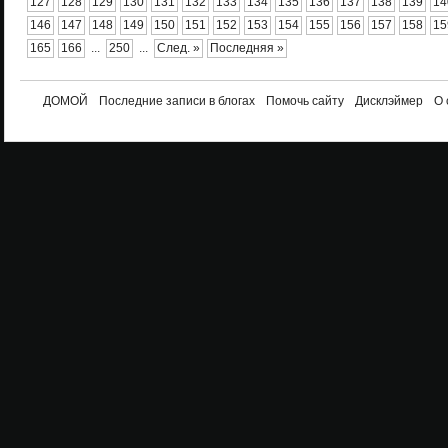
127
128
129
130
131
132
133
134
135
136
137
138
139
14
146
147
148
149
150
151
152
153
154
155
156
157
158
15
165
166
...
250
...
След. »
Последняя »
ДОМОЙ
Последние записи в блогах
Помочь сайту
Дисклэймер
О 