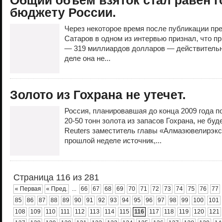
Общий объём взяток стал равен 
бюджету России.
Через некоторое время после публикации пр
Сатаров в одном из интервью признал, что п
— 319 миллиардов долларов — действительно
деле она не...
Золото из Гохрана не утечет.
Россия, планировавшая до конца 2009 года п
20-50 тонн золота из запасов Гохрана, не буд
Reuters заместитель главы «Алмазювелирэкс
прошлой неделе источник,...
Страница 116 из 281
« Первая
« Пред.
...
66
67
68
69
70
71
72
73
74
75
76
77
85
86
87
88
89
90
91
92
93
94
95
96
97
98
99
100
101
108
109
110
111
112
113
114
115
116
117
118
119
120
121