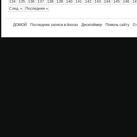
134
135
136
137
138
139
140
141
142
143
144
145
146
14
След. »
Последняя »
ДОМОЙ
Последние записи в блогах
Дисклэймер
Помочь сайту
О 