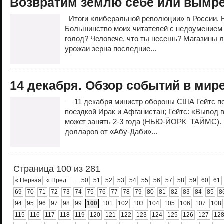
Возвратим землю себе или вымр
Итоги «либеральной революции» в России. 
Большинство моих читателей с недоумением 
голод? Человече, что ты несешь? Магазины л
урожаи зерна последние...
14 декабря. Обзор событий в мире
— 11 декабря министр обороны США Гейтс по
поездкой Ирак и Афганистан; Гейтс: «Вывод 
может занять 2-3 года (НЬЮ-ЙОРК ТАЙМС).
долларов от «Абу-Даби»...
Страница 100 из 281
« Первая
« Пред.
...
50
51
52
53
54
55
56
57
58
59
60
61
69
70
71
72
73
74
75
76
77
78
79
80
81
82
83
84
85
8
94
95
96
97
98
99
100
101
102
103
104
105
106
107
108
115
116
117
118
119
120
121
122
123
124
125
126
127
12