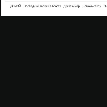
ДОМОЙ
Последние записи в блогах
Дисклэймер
Помочь сайту
О 