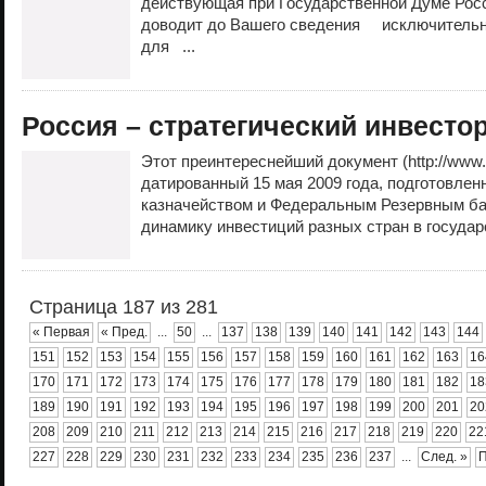
действующая при Государственной Думе Рос
доводит до Вашего сведения исключитель
для ...
Россия – стратегический инвесто
Этот преинтереснейший документ (http://www.tre
датированный 15 мая 2009 года, подготовле
казначейством и Федеральным Резервным ба
динамику инвестиций разных стран в государ
Страница 187 из 281
« Первая
« Пред.
...
50
...
137
138
139
140
141
142
143
144
151
152
153
154
155
156
157
158
159
160
161
162
163
16
170
171
172
173
174
175
176
177
178
179
180
181
182
18
189
190
191
192
193
194
195
196
197
198
199
200
201
20
208
209
210
211
212
213
214
215
216
217
218
219
220
22
227
228
229
230
231
232
233
234
235
236
237
...
След. »
П