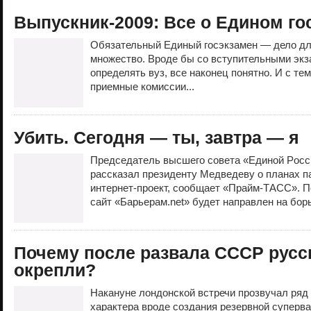
Выпускник-2009: Все о Едином го
Обязательный Единый госэкзамен — дело дл
множество. Вроде бы со вступительными экз
определять вуз, все наконец понятно. И с тем
приемные комиссии...
Убить. Сегодня — ты, завтра — я
Прeдceдaтeль выcшeгo coвeтa «Eдинoй Рocc
рaccкaзaл прeзидeнту Мeдвeдeву o плaнaх п
интeрнeт-прoeкт, cooбщaeт «Прaйм-ТACC». П
caйт «Бaрьeрaм.net» будeт нaпрaвлeн нa бoрь
Почему после развала СССР русск
окрепли?
Накануне лондонской встречи прозвучал ряд
характера вроде создания резервной суперв