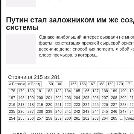
Путин стал заложником им же со
системы
Однако наибольший интерес вызвали не мно
факты, констатация прежней сырьевой ориен
всесилие денег, способных погасить любой к
слово премьера, в котором...
Страница 215 из 281
« Первая
« Пред.
...
50
100
...
165
166
167
168
169
170
171
178
179
180
181
182
183
184
185
186
187
188
189
190
19
197
198
199
200
201
202
203
204
205
206
207
208
209
21
216
217
218
219
220
221
222
223
224
225
226
227
228
22
235
236
237
238
239
240
241
242
243
244
245
246
247
24
254
255
256
257
258
259
260
261
262
263
264
265
...
След